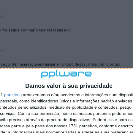
:39
o for segue por mail o MSn Messenger 8.
:21
a seguinte maneira, janela iniciar e no topo dessa janela com o botão
 no separador Menu ‘Iniciar’ clica no botão ‘Personalizar’ aí
ão para escolheres o Browser com que queres navegar e o gestor de
is ao teu Firefox e nas ferramentas ou tools escolhes ‘Opções’ ou
Damos valor à sua privacidade
erta e logo perto do fim encontras um local para colocares um visto
31
parceiros
armazenamos e/ou acedemos a informações num dispositi
e este é o browser predefinido.
essoais, como identificadores únicos e informações padrão enviadas 
conteúdos personalizados, medição de publicidade e conteúdos, pesqui
serviços.
Com a sua permissão, nós e os nossos parceiros poderemos 
12:57
ção precisos através da procura de dispositivos. Poderá clicar para co
ossa parte e pela parte dos nossos 1731 parceiros, conforme descrit
eder a informações mais pormenorizadas e alterar as suas preferência