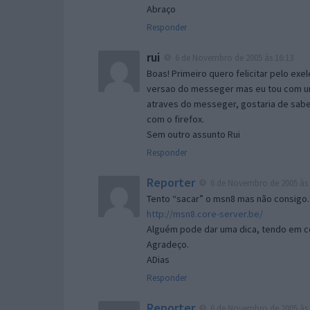
Abraço
Responder
rui
6 de Novembro de 2005 às 16:13
Boas! Primeiro quero felicitar pelo exe
versao do messeger mas eu tou com um 
atraves do messeger, gostaria de saber 
com o firefox.
Sem outro assunto Rui
Responder
Reporter
6 de Novembro de 2005 às 
Tento “sacar” o msn8 mas não consigo.
http://msn8.core-server.be/
Alguém pode dar uma dica, tendo em c
Agradeço.
ADias
Responder
Reporter
6 de Novembro de 2005 às 