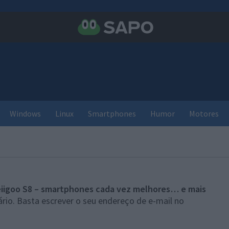
Windows
Linux
Smartphones
Humor
Motores
iigoo S8 – smartphones cada vez melhores… e mais
rio. Basta escrever o seu endereço de e-mail no