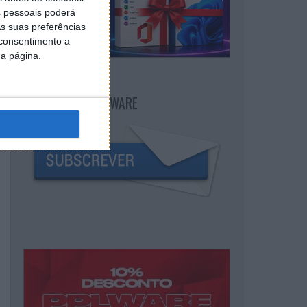
 pessoais poderá
s suas preferências
 consentimento a
da página.
NEWSLETTER PPLWARE