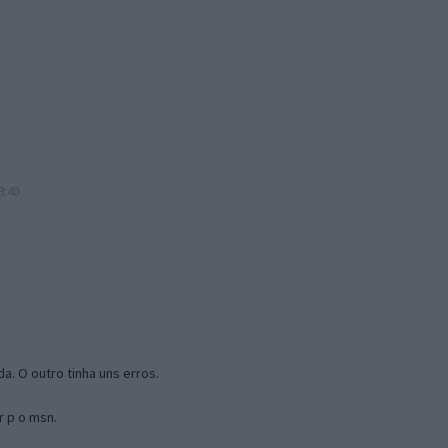
3:40
a. O outro tinha uns erros.
r p o msn.