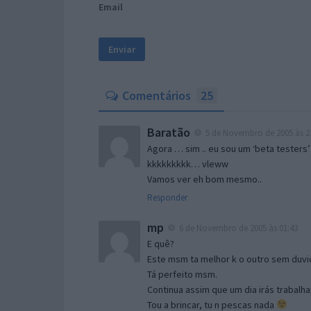
Email
Comentários
25
Baratão
5 de Novembro de 2005 às 2
Agora … sim .. eu sou um ‘beta testers’
kkkkkkkkk… vleww
Vamos ver eh bom mesmo..
Responder
mp
6 de Novembro de 2005 às 01:43
E quê?
Este msm ta melhor k o outro sem duvid
Tá perfeito msm.
Continua assim que um dia irás trabalha
Tou a brincar, tu n pescas nada