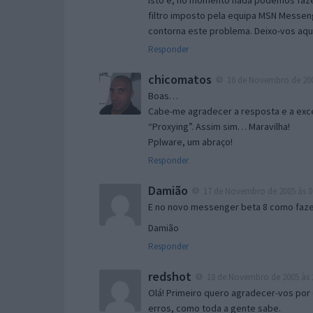
Isto é, no momento nada podemos fazer
filtro imposto pela equipa MSN Messen
contorna este problema. Deixo-vos aqu
Responder
chicomatos
16 de Novembro de 200
Boas…
Cabe-me agradecer a resposta e a exce
“Proxying”. Assim sim… Maravilha!
Pplware, um abraço!
Responder
Damião
17 de Novembro de 2005 às 0
E no novo messenger beta 8 como fazer
Damião
Responder
redshot
18 de Novembro de 2005 às 
Olá! Primeiro quero agradecer-vos por 
erros, como toda a gente sabe.