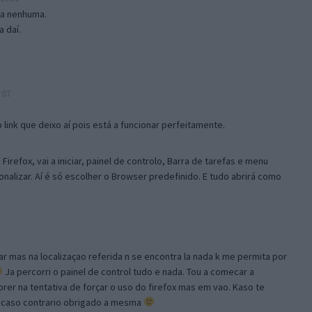
isa nenhuma.
 daí.
:07
link que deixo aí pois está a funcionar perfeitamente.
Firefox, vai a iniciar, painel de controlo, Barra de tarefas e menu
sonalizar. Aí é só escolher o Browser predefinido. E tudo abrirá como
ar mas na localizaçao referida n se encontra la nada k me permita por
Ja percorri o painel de control tudo e nada. Tou a comecar a
orer na tentativa de forçar o uso do firefox mas em vao. Kaso te
, caso contrario obrigado a mesma