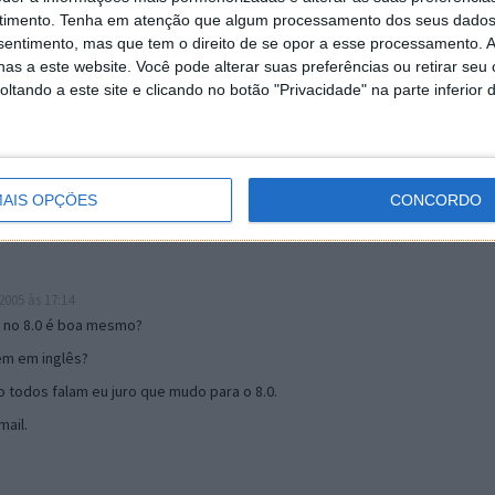
timento.
Tenha em atenção que algum processamento dos seus dados
nsentimento, mas que tem o direito de se opor a esse processamento. A
as a este website. Você pode alterar suas preferências ou retirar seu
19:51
tando a este site e clicando no botão "Privacidade" na parte inferior 
u mail algum.
s 17:00
AIS OPÇÕES
CONCORDO
005 às 17:14
o no 8.0 é boa mesmo?
tem em inglês?
 todos falam eu juro que mudo para o 8.0.
ail.