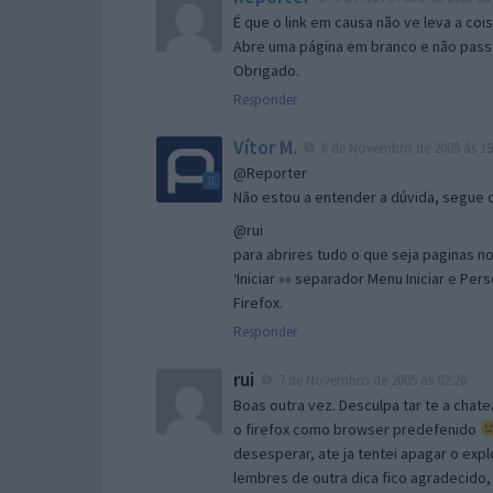
É que o link em causa não ve leva a co
Abre uma página em branco e não passa
Obrigado.
Responder
Vítor M.
6 de Novembro de 2005 às 19
@Reporter
Não estou a entender a dúvida, segue o 
@rui
para abrires tudo o que seja paginas no 
‘Iniciar »» separador Menu Iniciar e Per
Firefox.
Responder
rui
7 de Novembro de 2005 às 02:26
Boas outra vez. Desculpa tar te a chate
o firefox como browser predefenido
desesperar, ate ja tentei apagar o expl
lembres de outra dica fico agradecido