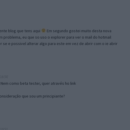
lente blog que tens aqui
Em segundo gostei muito desta nova
problema, eu que so uso o explorer para ver o mail do hotmail
se e possivel alterar algo para este em vez de abrir com o ie abrir
16:50
 Nem como beta tester, quer através ho link
onsideração que sou um principiante?
19:51