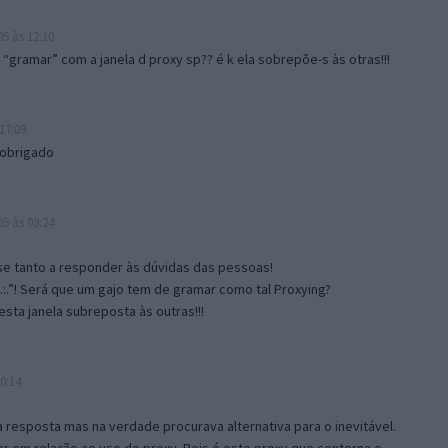
5 às 12:10
gramar” com a janela d proxy sp?? é k ela sobrepõe-s às otras!!!
17:09
 obrigado
5 às 09:24
e tanto a responder às dúvidas das pessoas!
.:.”! Será que um gajo tem de gramar como tal Proxying?
sta janela subreposta às outras!!!
0:14
resposta mas na verdade procurava alternativa para o inevitável.