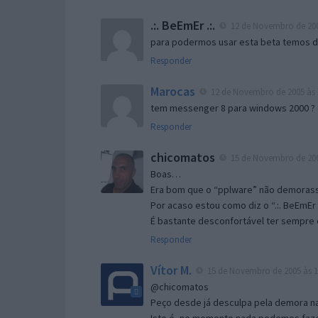
.:. BeEmEr .:.
12 de Novembro de 200
para podermos usar esta beta temos d “
Responder
Marocas
12 de Novembro de 2005 às 
tem messenger 8 para windows 2000 ?
Responder
chicomatos
15 de Novembro de 200
Boas…
Era bom que o “pplware” não demorass
Por acaso estou como diz o “.:. BeEmEr 
É bastante desconfortável ter sempre e
Responder
Vítor M.
15 de Novembro de 2005 às 1
@chicomatos
Peço desde já desculpa pela demora na 