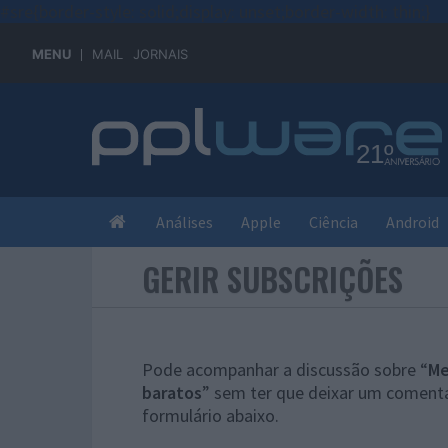
#sre{border-style: solid;display: unset;border-width: thin;}
MENU
MAIL
JORNAIS
Análises
Apple
Ciência
Android
GERIR SUBSCRIÇÕES
Pode acompanhar a discussão sobre “
Me
baratos
” sem ter que deixar um comentá
formulário abaixo.