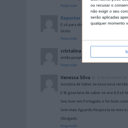
ou recusar o consen
Responder
não exigir o seu co
Reporter
serão aplicadas apen
7 de Novembro de 2005 às 
qualquer momento vol
É só para dizer que ainda não me chego
Grato.
Responder
cristalina
11 de Novembro de 2005 à
M
então people
Responder
Vanessa Silva
11 de Novembro de 2
Gostaria de Saber se essa nova versã
E tb goastaria de saber se ese 8.0 só 
Seu tiver em Português e for bom como
Sem mais Aguardo Resposta no meu e m
Obrigado.
Responder