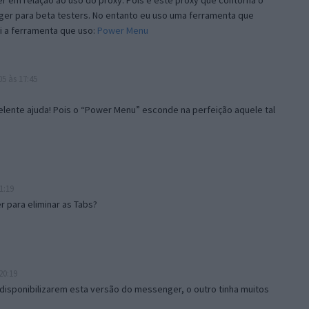
 em relação ao uso do proxy. Pois é este proxy que contorna o
ger para beta testers. No entanto eu uso uma ferramenta que
i a ferramenta que uso:
Power Menu
5 às 17:45
lente ajuda! Pois o “Power Menu” esconde na perfeição aquele tal
1:19
 para eliminar as Tabs?
20:19
disponibilizarem esta versão do messenger, o outro tinha muitos