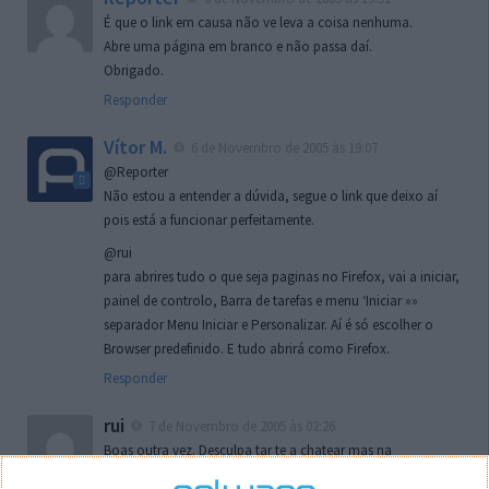
É que o link em causa não ve leva a coisa nenhuma.
Abre uma página em branco e não passa daí.
Obrigado.
Responder
Vítor M.
6 de Novembro de 2005 às 19:07
@Reporter
Não estou a entender a dúvida, segue o link que deixo aí
pois está a funcionar perfeitamente.
@rui
para abrires tudo o que seja paginas no Firefox, vai a iniciar,
painel de controlo, Barra de tarefas e menu ‘Iniciar »»
separador Menu Iniciar e Personalizar. Aí é só escolher o
Browser predefinido. E tudo abrirá como Firefox.
Responder
rui
7 de Novembro de 2005 às 02:26
Boas outra vez. Desculpa tar te a chatear mas na
localizaçao referida n se encontra la nada k me permita por