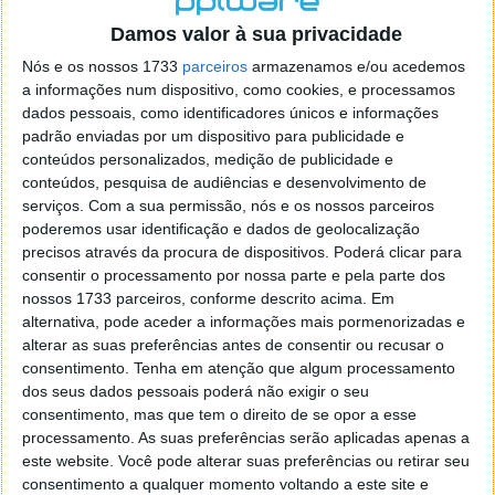
o firefox como browser predefenido
Ja percorri o painel
Damos valor à sua privacidade
de control tudo e nada. Tou a comecar a desesperar, ate ja
tentei apagar o explorer na tentativa de forçar o uso do
Nós e os nossos 1733
parceiros
armazenamos e/ou acedemos
firefox mas em vao. Kaso te lembres de outra dica fico
a informações num dispositivo, como cookies, e processamos
agradecido, caso contrario obrigado a mesma
dados pessoais, como identificadores únicos e informações
Responder
padrão enviadas por um dispositivo para publicidade e
conteúdos personalizados, medição de publicidade e
Vítor M.
conteúdos, pesquisa de audiências e desenvolvimento de
7 de Novembro de 2005 às 01:39
serviços.
Com a sua permissão, nós e os nossos parceiros
@Reporter
poderemos usar identificação e dados de geolocalização
Desculpa mas o link funciona. Seja como for segue por mail
precisos através da procura de dispositivos. Poderá clicar para
o MSn Messenger 8.
consentir o processamento por nossa parte e pela parte dos
Responder
nossos 1733 parceiros, conforme descrito acima. Em
alternativa, pode aceder a informações mais pormenorizadas e
Vítor M.
7 de Novembro de 2005 às 11:21
alterar as suas preferências antes de consentir ou recusar o
@Rui
consentimento.
Tenha em atenção que algum processamento
Tens de encontrar o que te falei. Faz da seguinte maneira,
dos seus dados pessoais poderá não exigir o seu
janela iniciar e no topo dessa janela com o botão direito do
consentimento, mas que tem o direito de se opor a esse
rato faz propriedades. Depois no separador Menu ‘Iniciar’
processamento. As suas preferências serão aplicadas apenas a
clica no botão ‘Personalizar’ aí encontrarás no separador
este website. Você pode alterar suas preferências ou retirar seu
geral a opção para escolheres o Browser com que queres
consentimento a qualquer momento voltando a este site e