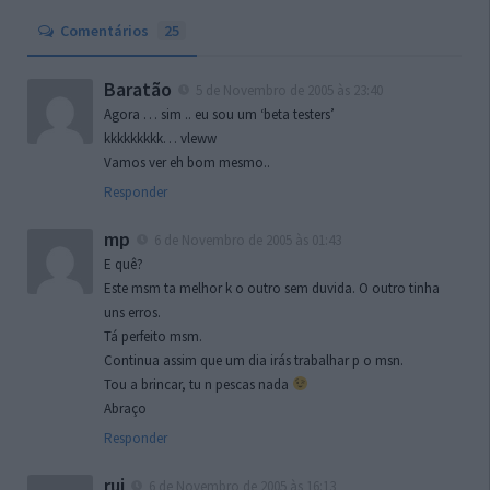
Comentários
25
Baratão
5 de Novembro de 2005 às 23:40
Agora … sim .. eu sou um ‘beta testers’
kkkkkkkkk… vleww
Vamos ver eh bom mesmo..
Responder
mp
6 de Novembro de 2005 às 01:43
E quê?
Este msm ta melhor k o outro sem duvida. O outro tinha
uns erros.
Tá perfeito msm.
Continua assim que um dia irás trabalhar p o msn.
Tou a brincar, tu n pescas nada
Abraço
Responder
rui
6 de Novembro de 2005 às 16:13