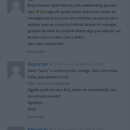
Boas! Primeiro quero felicitar pelo exelente blog que tens
aqui
Em segundo gostei muito desta nova versao do
messeger mas eu tou com um problema, eu que so uso o
explorer para ver o mail do hotmail atraves do messeger,
gostaria de saber se e possivel alterar algo para este em vez
de abrir com o ie abrir com o firefox.
Sem outro assunto Rui
Responder
Reporter
6 de Novembro de 2005 às 16:50
Tento “sacar” o msn8 mas não consigo. Nem como beta
tester, quer através ho link
http://msn8.core-server.be/
Alguém pode dar uma dica, tendo em consideração que
sou um principiante?
Agradeço.
ADias
Responder
Reporter
6 de Novembro de 2005 às 19:51