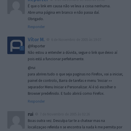
É que o link em causa não ve leva a coisa nenhuma.
Abre uma página em branco e não passa daí.
Obrigado.
Responder
Vítor M.
6 de Novembro de 2005 às 19:07
@Reporter
Não estou a entender a dúvida, segue o link que deixo aí
pois está a funcionar perfeitamente.
@rui
para abrires tudo o que seja paginas no Firefox, vai a iniciar,
painel de controlo, Barra de tarefas e menu ‘Iniciar »»
separador Menu Iniciar e Personalizar. Aí é só escolher o
Browser predefinido. E tudo abrirá como Firefox.
Responder
rui
7 de Novembro de 2005 às 02:26
Boas outra vez. Desculpa tar te a chatear mas na
localizaçao referida n se encontra la nada k me permita por