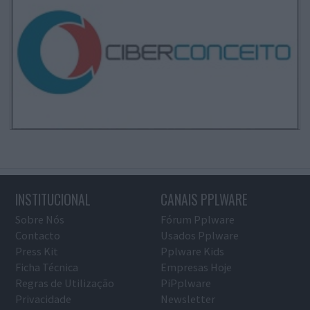
INSTITUCIONAL
CANAIS PPLWARE
Sobre Nós
Fórum Pplware
Contacto
Usados Pplware
Press Kit
Pplware Kids
Ficha Técnica
Empresas Hoje
Regras de Utilização
PiPplware
Privacidade
Newsletter