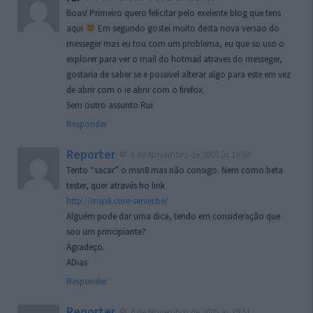
Boas! Primeiro quero felicitar pelo exelente blog que tens
aqui
Em segundo gostei muito desta nova versao do
messeger mas eu tou com um problema, eu que so uso o
explorer para ver o mail do hotmail atraves do messeger,
gostaria de saber se e possivel alterar algo para este em vez
de abrir com o ie abrir com o firefox.
Sem outro assunto Rui
Responder
Reporter
6 de Novembro de 2005 às 16:50
Tento “sacar” o msn8 mas não consigo. Nem como beta
tester, quer através ho link
http://msn8.core-server.be/
Alguém pode dar uma dica, tendo em consideração que
sou um principiante?
Agradeço.
ADias
Responder
Reporter
6 de Novembro de 2005 às 19:51