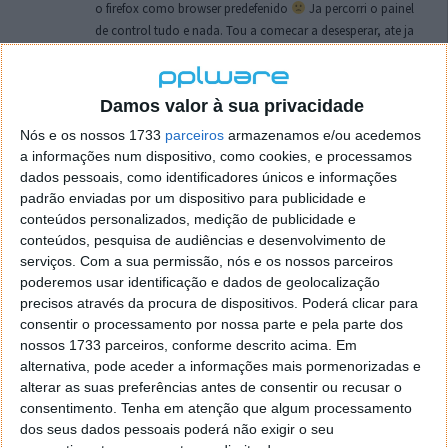
o firefox como browser predefenido
Ja percorri o painel
de control tudo e nada. Tou a comecar a desesperar, ate ja
tentei apagar o explorer na tentativa de forçar o uso do
firefox mas em vao. Kaso te lembres de outra dica fico
agradecido, caso contrario obrigado a mesma
Damos valor à sua privacidade
Responder
Nós e os nossos 1733
parceiros
armazenamos e/ou acedemos
a informações num dispositivo, como cookies, e processamos
Vítor M.
7 de Novembro de 2005 às 01:39
dados pessoais, como identificadores únicos e informações
@Reporter
padrão enviadas por um dispositivo para publicidade e
Desculpa mas o link funciona. Seja como for segue por mail
conteúdos personalizados, medição de publicidade e
o MSn Messenger 8.
conteúdos, pesquisa de audiências e desenvolvimento de
Responder
serviços.
Com a sua permissão, nós e os nossos parceiros
poderemos usar identificação e dados de geolocalização
Vítor M.
precisos através da procura de dispositivos. Poderá clicar para
7 de Novembro de 2005 às 11:21
consentir o processamento por nossa parte e pela parte dos
@Rui
nossos 1733 parceiros, conforme descrito acima. Em
Tens de encontrar o que te falei. Faz da seguinte maneira,
alternativa, pode aceder a informações mais pormenorizadas e
janela iniciar e no topo dessa janela com o botão direito do
alterar as suas preferências antes de consentir ou recusar o
rato faz propriedades. Depois no separador Menu ‘Iniciar’
consentimento.
Tenha em atenção que algum processamento
clica no botão ‘Personalizar’ aí encontrarás no separador
dos seus dados pessoais poderá não exigir o seu
geral a opção para escolheres o Browser com que queres