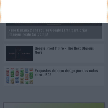
Nano Banana 2 chegou ao Google Earth para criar
imagens realistas com IA
Google Pixel 11 Pro - The Next Obvious
Move
Propostas de novo design para as notas
euro - BCE