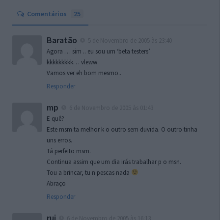
Comentários
25
Baratão
5 de Novembro de 2005 às 23:40
Agora … sim .. eu sou um ‘beta testers’
kkkkkkkkk… vleww
Vamos ver eh bom mesmo..
Responder
mp
6 de Novembro de 2005 às 01:43
E quê?
Este msm ta melhor k o outro sem duvida. O outro tinha
uns erros.
Tá perfeito msm.
Continua assim que um dia irás trabalhar p o msn.
Tou a brincar, tu n pescas nada
Abraço
Responder
rui
6 de Novembro de 2005 às 16:13