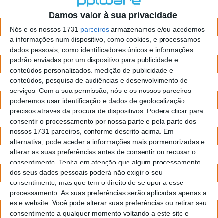
o firefox como browser predefenido
Ja percorri o painel
Damos valor à sua privacidade
de control tudo e nada. Tou a comecar a desesperar, ate ja
tentei apagar o explorer na tentativa de forçar o uso do
Nós e os nossos 1731
parceiros
armazenamos e/ou acedemos
firefox mas em vao. Kaso te lembres de outra dica fico
a informações num dispositivo, como cookies, e processamos
agradecido, caso contrario obrigado a mesma
dados pessoais, como identificadores únicos e informações
Responder
padrão enviadas por um dispositivo para publicidade e
conteúdos personalizados, medição de publicidade e
Vítor M.
conteúdos, pesquisa de audiências e desenvolvimento de
7 de Novembro de 2005 às 01:39
serviços.
Com a sua permissão, nós e os nossos parceiros
@Reporter
poderemos usar identificação e dados de geolocalização
Desculpa mas o link funciona. Seja como for segue por mail
precisos através da procura de dispositivos. Poderá clicar para
o MSn Messenger 8.
consentir o processamento por nossa parte e pela parte dos
Responder
nossos 1731 parceiros, conforme descrito acima. Em
alternativa, pode aceder a informações mais pormenorizadas e
Vítor M.
7 de Novembro de 2005 às 11:21
alterar as suas preferências antes de consentir ou recusar o
@Rui
consentimento.
Tenha em atenção que algum processamento
Tens de encontrar o que te falei. Faz da seguinte maneira,
dos seus dados pessoais poderá não exigir o seu
janela iniciar e no topo dessa janela com o botão direito do
consentimento, mas que tem o direito de se opor a esse
rato faz propriedades. Depois no separador Menu ‘Iniciar’
processamento. As suas preferências serão aplicadas apenas a
clica no botão ‘Personalizar’ aí encontrarás no separador
este website. Você pode alterar suas preferências ou retirar seu
geral a opção para escolheres o Browser com que queres
consentimento a qualquer momento voltando a este site e