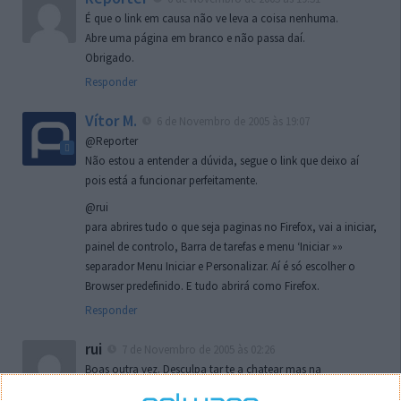
É que o link em causa não ve leva a coisa nenhuma.
Abre uma página em branco e não passa daí.
Obrigado.
Responder
Vítor M.
6 de Novembro de 2005 às 19:07
@Reporter
Não estou a entender a dúvida, segue o link que deixo aí
pois está a funcionar perfeitamente.
@rui
para abrires tudo o que seja paginas no Firefox, vai a iniciar,
painel de controlo, Barra de tarefas e menu ‘Iniciar »»
separador Menu Iniciar e Personalizar. Aí é só escolher o
Browser predefinido. E tudo abrirá como Firefox.
Responder
rui
7 de Novembro de 2005 às 02:26
Boas outra vez. Desculpa tar te a chatear mas na
localizaçao referida n se encontra la nada k me permita por