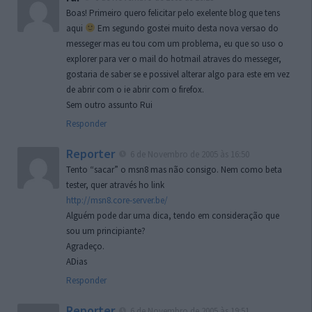
Boas! Primeiro quero felicitar pelo exelente blog que tens
aqui
Em segundo gostei muito desta nova versao do
messeger mas eu tou com um problema, eu que so uso o
explorer para ver o mail do hotmail atraves do messeger,
gostaria de saber se e possivel alterar algo para este em vez
de abrir com o ie abrir com o firefox.
Sem outro assunto Rui
Responder
Reporter
6 de Novembro de 2005 às 16:50
Tento “sacar” o msn8 mas não consigo. Nem como beta
tester, quer através ho link
http://msn8.core-server.be/
Alguém pode dar uma dica, tendo em consideração que
sou um principiante?
Agradeço.
ADias
Responder
Reporter
6 de Novembro de 2005 às 19:51