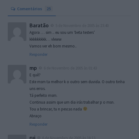
Comentários
25
Baratão
5 de Novembro de 2005 às 23:40
Agora … sim .. eu sou um ‘beta testers’
kkkkkkkkk… vleww
Vamos ver eh bom mesmo..
Responder
mp
6 de Novembro de 2005 às 01:43
E quê?
Este msm ta melhor k o outro sem duvida. O outro tinha
uns erros.
Tá perfeito msm.
Continua assim que um dia irás trabalhar p o msn.
Tou a brincar, tu n pescas nada
Abraço
Responder
rui
6 de Novembro de 2005 às 16:13