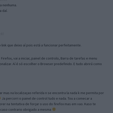
isa nenhuma.
 daí.
:07
link que deixo aí pois está a funcionar perfeitamente.
Firefox, vai a iniciar, painel de controlo, Barra de tarefas e menu
sonalizar. Aí é só escolher o Browser predefinido. E tudo abrirá como
ar mas na localizaçao referida n se encontra la nada k me permita por
Ja percorri o painel de control tudo e nada. Tou a comecar a
orer na tentativa de forçar o uso do firefox mas em vao. Kaso te
, caso contrario obrigado a mesma