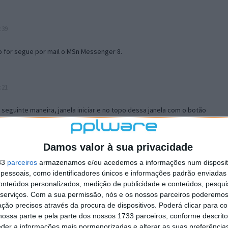
:39
o for segue por mail o MSn Messenger 8.
:21
a seguinte maneira, janela iniciar e no topo dessa janela com o botão
 no separador Menu ‘Iniciar’ clica no botão ‘Personalizar’ aí
ão para escolheres o Browser com que queres navegar e o gestor de
is ao teu Firefox e nas ferramentas ou tools escolhes ‘Opções’ ou
Damos valor à sua privacidade
erta e logo perto do fim encontras um local para colocares um visto
33
parceiros
armazenamos e/ou acedemos a informações num dispositi
e este é o browser predefinido.
essoais, como identificadores únicos e informações padrão enviadas 
conteúdos personalizados, medição de publicidade e conteúdos, pesqui
serviços.
Com a sua permissão, nós e os nossos parceiros poderemos 
12:57
ção precisos através da procura de dispositivos. Poderá clicar para co
ossa parte e pela parte dos nossos 1733 parceiros, conforme descrit
eder a informações mais pormenorizadas e alterar as suas preferência