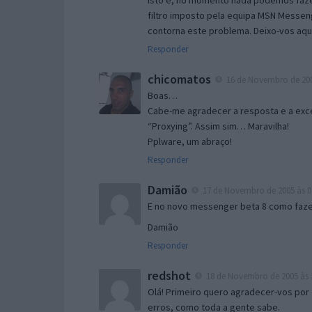
Isto é, no momento nada podemos fazer
filtro imposto pela equipa MSN Messen
contorna este problema. Deixo-vos aqu
Responder
chicomatos
16 de Novembro de 200
Boas…
Cabe-me agradecer a resposta e a exce
“Proxying”. Assim sim… Maravilha!
Pplware, um abraço!
Responder
Damião
17 de Novembro de 2005 às 0
E no novo messenger beta 8 como fazer
Damião
Responder
redshot
18 de Novembro de 2005 às 
Olá! Primeiro quero agradecer-vos por 
erros, como toda a gente sabe.