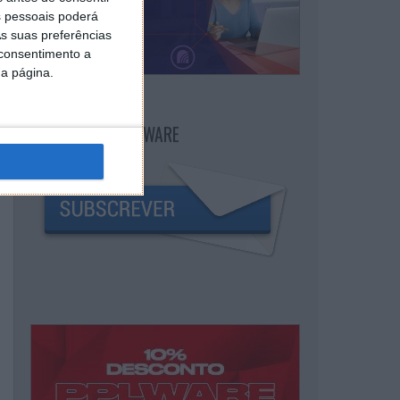
 pessoais poderá
s suas preferências
 consentimento a
da página.
NEWSLETTER PPLWARE