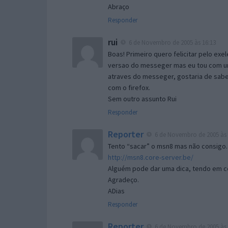
Abraço
Responder
rui
6 de Novembro de 2005 às 16:13
Boas! Primeiro quero felicitar pelo exe
versao do messeger mas eu tou com um 
atraves do messeger, gostaria de saber 
com o firefox.
Sem outro assunto Rui
Responder
Reporter
6 de Novembro de 2005 às 
Tento “sacar” o msn8 mas não consigo.
http://msn8.core-server.be/
Alguém pode dar uma dica, tendo em c
Agradeço.
ADias
Responder
Reporter
6 de Novembro de 2005 às 