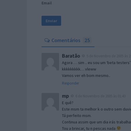
Email
Comentários
25
Baratão
5 de Novembro de 2005 às 2
Agora … sim .. eu sou um ‘beta testers’
kkkkkkkkk… vleww
Vamos ver eh bom mesmo..
Responder
mp
6 de Novembro de 2005 às 01:43
E quê?
Este msm ta melhor k o outro sem duvid
Tá perfeito msm.
Continua assim que um dia irás trabalha
Tou a brincar, tu n pescas nada