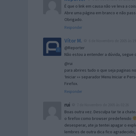
É que o link em causa não ve leva a co
Abre uma página em branco e não passa
Obrigado.
Responder
Vítor M.
6 de Novembro de 2005 às 19
@Reporter
Não estou a entender a dúvida, segue o 
@rui
para abrires tudo o que seja paginas no 
‘Iniciar »» separador Menu Iniciar e Per
Firefox.
Responder
rui
7 de Novembro de 2005 às 02:26
Boas outra vez. Desculpa tar te a chate
o firefox como browser predefenido
desesperar, ate ja tentei apagar o expl
lembres de outra dica fico agradecido