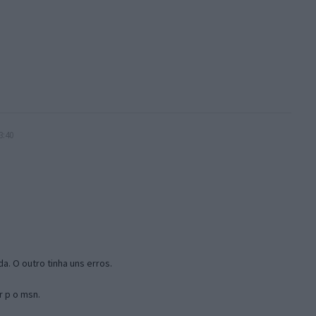
3:40
a. O outro tinha uns erros.
r p o msn.