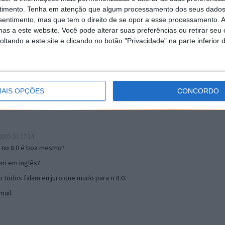
timento.
Tenha em atenção que algum processamento dos seus dados
nsentimento, mas que tem o direito de se opor a esse processamento. A
as a este website. Você pode alterar suas preferências ou retirar seu
19:51
tando a este site e clicando no botão "Privacidade" na parte inferior 
u mail algum.
s 17:00
AIS OPÇÕES
CONCORDO
005 às 17:14
o no 8.0 é boa mesmo?
tem em inglês?
 todos falam eu juro que mudo para o 8.0.
ail.