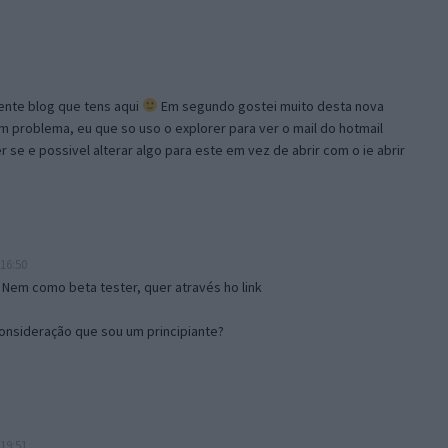
lente blog que tens aqui
Em segundo gostei muito desta nova
problema, eu que so uso o explorer para ver o mail do hotmail
se e possivel alterar algo para este em vez de abrir com o ie abrir
16:50
 Nem como beta tester, quer através ho link
onsideração que sou um principiante?
19:51