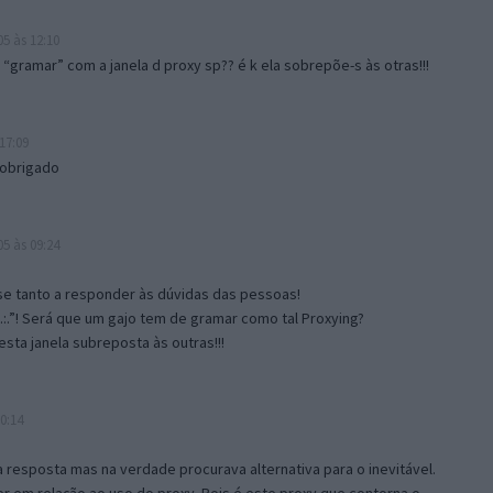
5 às 12:10
gramar” com a janela d proxy sp?? é k ela sobrepõe-s às otras!!!
17:09
 obrigado
5 às 09:24
e tanto a responder às dúvidas das pessoas!
.:.”! Será que um gajo tem de gramar como tal Proxying?
sta janela subreposta às outras!!!
0:14
resposta mas na verdade procurava alternativa para o inevitável.