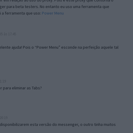
 em relação ao uso do proxy. Pois é este proxy que contorna o
ger para beta testers. No entanto eu uso uma ferramenta que
i a ferramenta que uso:
Power Menu
5 às 17:45
lente ajuda! Pois o “Power Menu” esconde na perfeição aquele tal
1:19
 para eliminar as Tabs?
20:19
disponibilizarem esta versão do messenger, o outro tinha muitos