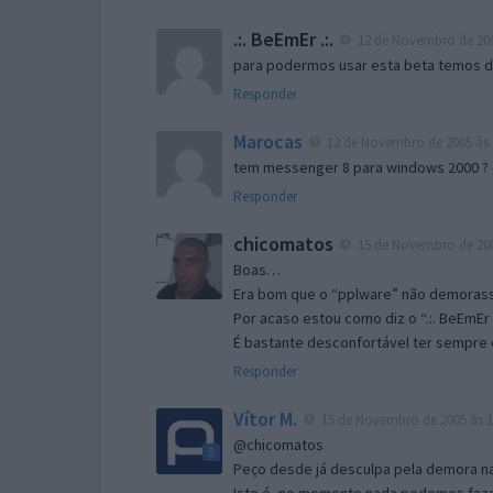
.:. BeEmEr .:.
12 de Novembro de 200
para podermos usar esta beta temos d “
Responder
Marocas
12 de Novembro de 2005 às 
tem messenger 8 para windows 2000 ?
Responder
chicomatos
15 de Novembro de 200
Boas…
Era bom que o “pplware” não demorass
Por acaso estou como diz o “.:. BeEmEr 
É bastante desconfortável ter sempre e
Responder
Vítor M.
15 de Novembro de 2005 às 1
@chicomatos
Peço desde já desculpa pela demora na 