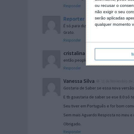
ou recusar o consen
Responder
não exigir o seu co
Reporter
serão aplicadas apen
7 de Novembro de 2005 às 
qualquer momento vol
É só para dizer que ainda não me chego
Grato.
Responder
cristalina
11 de Novembro de 2005 à
M
então people
Responder
Vanessa Silva
11 de Novembro de 2
Gostaria de Saber se essa nova versã
E tb goastaria de saber se ese 8.0 só 
Seu tiver em Português e for bom como
Sem mais Aguardo Resposta no meu e m
Obrigado.
Responder