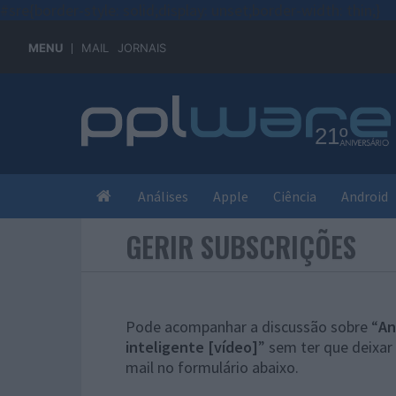
#sre{border-style: solid;display: unset;border-width: thin;}
MENU
MAIL
JORNAIS
Análises
Apple
Ciência
Android
GERIR SUBSCRIÇÕES
Pode acompanhar a discussão sobre “
An
inteligente [vídeo]
” sem ter que deixar
mail no formulário abaixo.