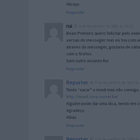
Abraço
Responder
rui
6 de Novembro de 2005 às 16:13
Boas! Primeiro quero felicitar pelo exe
versao do messeger mas eu tou com um 
atraves do messeger, gostaria de saber 
com o firefox.
Sem outro assunto Rui
Responder
Reporter
6 de Novembro de 2005 às 
Tento “sacar” o msn8 mas não consigo.
http://msn8.core-server.be/
Alguém pode dar uma dica, tendo em c
Agradeço.
ADias
Responder
Reporter
6 de Novembro de 2005 às 