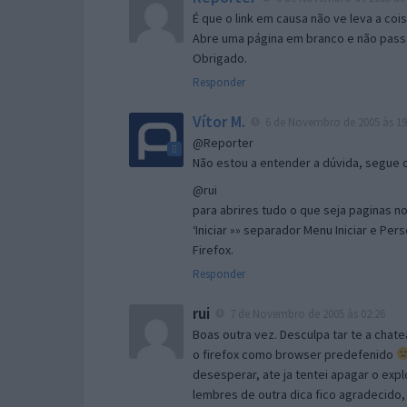
É que o link em causa não ve leva a co
Abre uma página em branco e não passa
Obrigado.
Responder
Vítor M.
6 de Novembro de 2005 às 19
@Reporter
Não estou a entender a dúvida, segue o 
@rui
para abrires tudo o que seja paginas no 
‘Iniciar »» separador Menu Iniciar e Per
Firefox.
Responder
rui
7 de Novembro de 2005 às 02:26
Boas outra vez. Desculpa tar te a chate
o firefox como browser predefenido
desesperar, ate ja tentei apagar o expl
lembres de outra dica fico agradecido