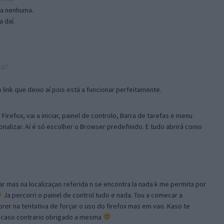
isa nenhuma.
 daí.
:07
link que deixo aí pois está a funcionar perfeitamente.
Firefox, vai a iniciar, painel de controlo, Barra de tarefas e menu
sonalizar. Aí é só escolher o Browser predefinido. E tudo abrirá como
ar mas na localizaçao referida n se encontra la nada k me permita por
Ja percorri o painel de control tudo e nada. Tou a comecar a
orer na tentativa de forçar o uso do firefox mas em vao. Kaso te
, caso contrario obrigado a mesma