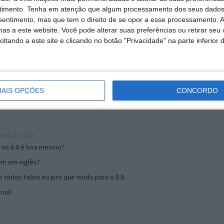
timento.
Tenha em atenção que algum processamento dos seus dados
nsentimento, mas que tem o direito de se opor a esse processamento. A
as a este website. Você pode alterar suas preferências ou retirar seu
19:51
tando a este site e clicando no botão "Privacidade" na parte inferior 
u mail algum.
s 17:00
AIS OPÇÕES
CONCORDO
005 às 17:14
o no 8.0 é boa mesmo?
tem em inglês?
 todos falam eu juro que mudo para o 8.0.
ail.