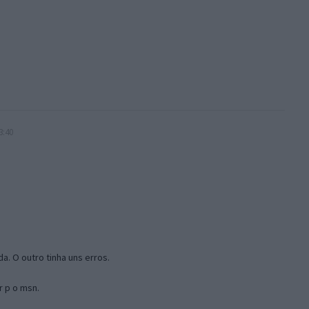
3:40
a. O outro tinha uns erros.
r p o msn.