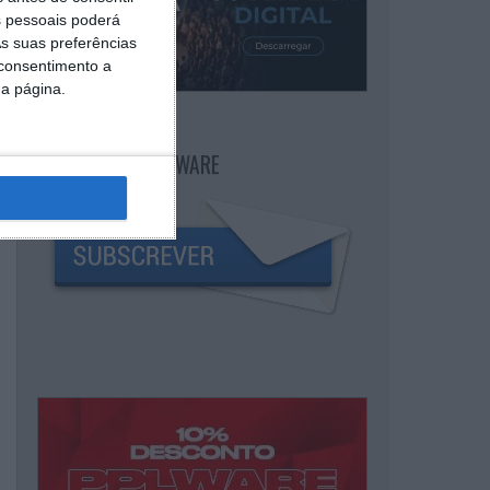
 pessoais poderá
s suas preferências
 consentimento a
da página.
NEWSLETTER PPLWARE