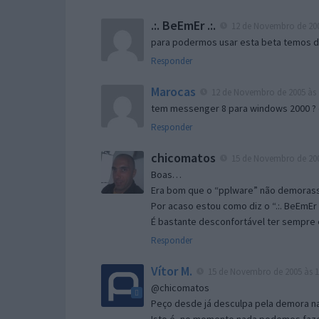
.:. BeEmEr .:.
12 de Novembro de 200
para podermos usar esta beta temos d “
Responder
Marocas
12 de Novembro de 2005 às 
tem messenger 8 para windows 2000 ?
Responder
chicomatos
15 de Novembro de 200
Boas…
Era bom que o “pplware” não demorass
Por acaso estou como diz o “.:. BeEmEr 
É bastante desconfortável ter sempre e
Responder
Vítor M.
15 de Novembro de 2005 às 1
@chicomatos
Peço desde já desculpa pela demora na 