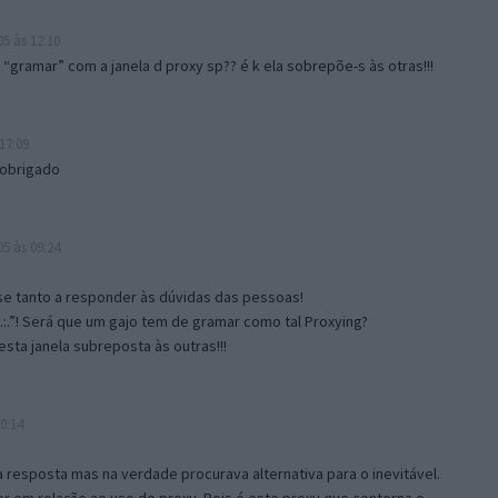
5 às 12:10
gramar” com a janela d proxy sp?? é k ela sobrepõe-s às otras!!!
17:09
 obrigado
5 às 09:24
e tanto a responder às dúvidas das pessoas!
.:.”! Será que um gajo tem de gramar como tal Proxying?
sta janela subreposta às outras!!!
0:14
resposta mas na verdade procurava alternativa para o inevitável.