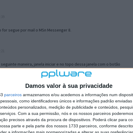
:39
o for segue por mail o MSn Messenger 8.
:21
a seguinte maneira, janela iniciar e no topo dessa janela com o botão
 no separador Menu ‘Iniciar’ clica no botão ‘Personalizar’ aí
ão para escolheres o Browser com que queres navegar e o gestor de
is ao teu Firefox e nas ferramentas ou tools escolhes ‘Opções’ ou
Damos valor à sua privacidade
erta e logo perto do fim encontras um local para colocares um visto
33
parceiros
armazenamos e/ou acedemos a informações num dispositi
e este é o browser predefinido.
essoais, como identificadores únicos e informações padrão enviadas 
conteúdos personalizados, medição de publicidade e conteúdos, pesqui
serviços.
Com a sua permissão, nós e os nossos parceiros poderemos 
12:57
ção precisos através da procura de dispositivos. Poderá clicar para co
ossa parte e pela parte dos nossos 1733 parceiros, conforme descrit
eder a informações mais pormenorizadas e alterar as suas preferência