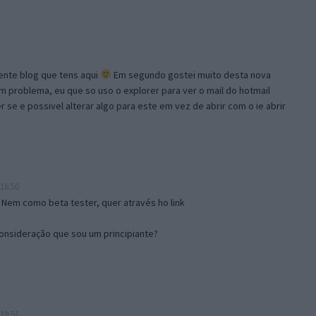
lente blog que tens aqui
Em segundo gostei muito desta nova
problema, eu que so uso o explorer para ver o mail do hotmail
se e possivel alterar algo para este em vez de abrir com o ie abrir
16:50
 Nem como beta tester, quer através ho link
onsideração que sou um principiante?
19:51