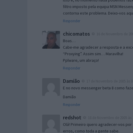
Isto é, no momento nada podemos fazer
filtro imposto pela equipa MSN Messen
contorna este problema. Deixo-vos aqu
Responder
chicomatos
16 de Novembro de 200
Boas…
Cabe-me agradecer a resposta e a exce
“Proxying”. Assim sim… Maravilha!
Pplware, um abraço!
Responder
Damião
17 de Novembro de 2005 às 0
E no novo messenger beta 8 como fazer
Damião
Responder
redshot
18 de Novembro de 2005 às 
Olá! Primeiro quero agradecer-vos por 
erros, como toda a gente sabe.