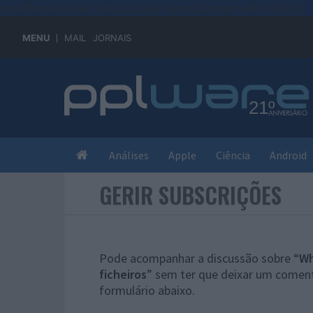
#sre{border-style: solid;display: unset;border-width: thin;}
MENU
MAIL
JORNAIS
Análises
Apple
Ciência
Android
GERIR SUBSCRIÇÕES
Pode acompanhar a discussão sobre “
Wh
ficheiros
” sem ter que deixar um coment
formulário abaixo.