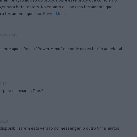
 em relação ao uso do proxy. Pois é este proxy que contorna o
ger para beta testers. No entanto eu uso uma ferramenta que
i a ferramenta que uso:
Power Menu
5 às 17:45
lente ajuda! Pois o “Power Menu” esconde na perfeição aquele tal
1:19
 para eliminar as Tabs?
20:19
disponibilizarem esta versão do messenger, o outro tinha muitos