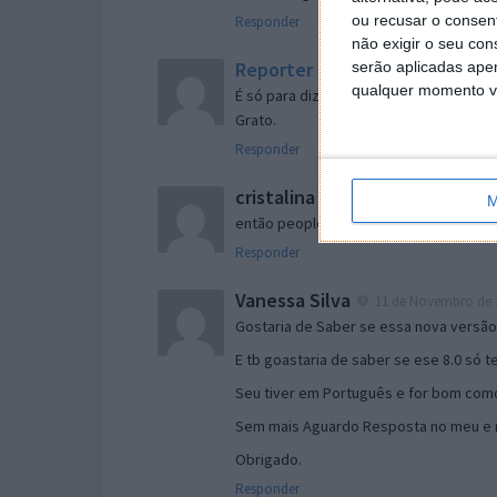
ou recusar o consen
Responder
não exigir o seu co
Reporter
serão aplicadas apen
7 de Novembro de 2005 às 
qualquer momento vol
É só para dizer que ainda não me chego
Grato.
Responder
cristalina
11 de Novembro de 2005 à
M
então people
Responder
Vanessa Silva
11 de Novembro de 2
Gostaria de Saber se essa nova versã
E tb goastaria de saber se ese 8.0 só 
Seu tiver em Português e for bom como
Sem mais Aguardo Resposta no meu e m
Obrigado.
Responder