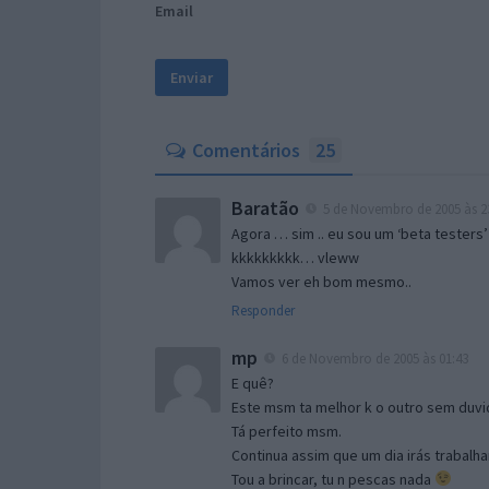
Email
Comentários
25
Baratão
5 de Novembro de 2005 às 2
Agora … sim .. eu sou um ‘beta testers’
kkkkkkkkk… vleww
Vamos ver eh bom mesmo..
Responder
mp
6 de Novembro de 2005 às 01:43
E quê?
Este msm ta melhor k o outro sem duvid
Tá perfeito msm.
Continua assim que um dia irás trabalha
Tou a brincar, tu n pescas nada