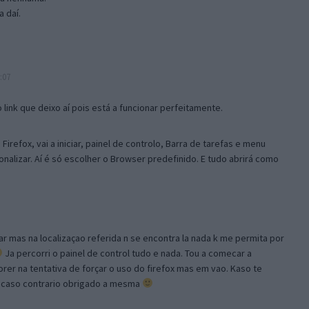
 daí.
:07
link que deixo aí pois está a funcionar perfeitamente.
Firefox, vai a iniciar, painel de controlo, Barra de tarefas e menu
sonalizar. Aí é só escolher o Browser predefinido. E tudo abrirá como
ar mas na localizaçao referida n se encontra la nada k me permita por
Ja percorri o painel de control tudo e nada. Tou a comecar a
orer na tentativa de forçar o uso do firefox mas em vao. Kaso te
, caso contrario obrigado a mesma