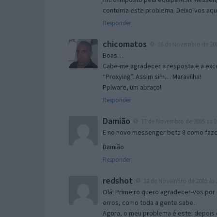
contorna este problema. Deixo-vos aqu
Responder
chicomatos
16 de Novembro de 200
Boas…
Cabe-me agradecer a resposta e a exce
“Proxying”. Assim sim… Maravilha!
Pplware, um abraço!
Responder
Damião
17 de Novembro de 2005 às 0
E no novo messenger beta 8 como fazer
Damião
Responder
redshot
18 de Novembro de 2005 às 
Olá! Primeiro quero agradecer-vos por 
erros, como toda a gente sabe.
Agora, o meu problema é este: depois 