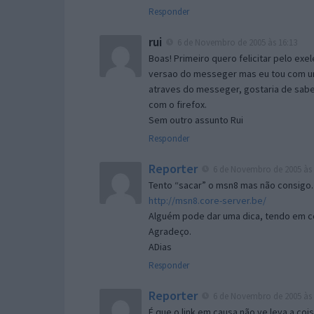
Responder
rui
6 de Novembro de 2005 às 16:13
Boas! Primeiro quero felicitar pelo exe
versao do messeger mas eu tou com um 
atraves do messeger, gostaria de saber 
com o firefox.
Sem outro assunto Rui
Responder
Reporter
6 de Novembro de 2005 às 
Tento “sacar” o msn8 mas não consigo.
http://msn8.core-server.be/
Alguém pode dar uma dica, tendo em c
Agradeço.
ADias
Responder
Reporter
6 de Novembro de 2005 às 
É que o link em causa não ve leva a co