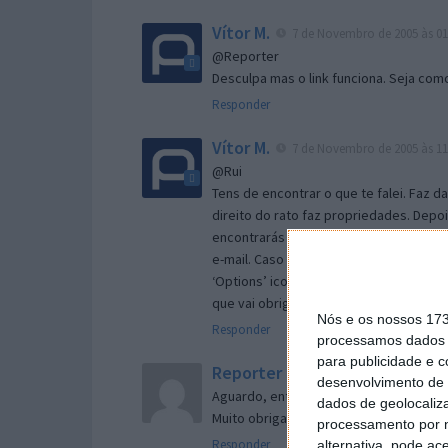
Vítor M.
7 de Novembro de 2005 às 01
@Reporter
Desculpa mas o link funciona. Seja com
Responder
Vítor M.
7 de Novembro de 2005 às 11
@Rui
Tens de encontrar o que te falei. Faz d
direito do rato faz propriedades. Depois
encontrarás no separador geral a opç
e-mail. Caso não consigas chegar lá, va
‘Options’ icon geral da então janela ab
que vai obrigar o Firefox a verificar s
Nós e os nossos 17
Responder
processamos dados p
para publicidade e 
Reporter
7 de Novembro de 2005 às 
desenvolvimento de 
Aguardo, então, o e-mail, Vitor.
dados de geolocaliza
Muito obrigado.
processamento por n
Responder
alternativa, pode ac