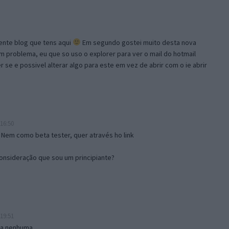
lente blog que tens aqui
Em segundo gostei muito desta nova
problema, eu que so uso o explorer para ver o mail do hotmail
se e possivel alterar algo para este em vez de abrir com o ie abrir
16:50
 Nem como beta tester, quer através ho link
onsideração que sou um principiante?
19:51
isa nenhuma.