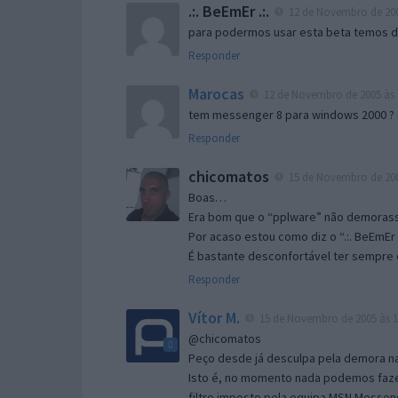
.:. BeEmEr .:.
12 de Novembro de 200
para podermos usar esta beta temos d “
Responder
Marocas
12 de Novembro de 2005 às 
tem messenger 8 para windows 2000 ?
Responder
chicomatos
15 de Novembro de 200
Boas…
Era bom que o “pplware” não demorass
Por acaso estou como diz o “.:. BeEmEr 
É bastante desconfortável ter sempre e
Responder
Vítor M.
15 de Novembro de 2005 às 1
@chicomatos
Peço desde já desculpa pela demora na 
Isto é, no momento nada podemos fazer
filtro imposto pela equipa MSN Messen