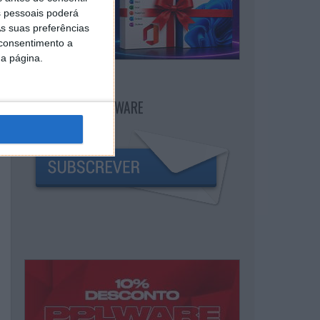
 pessoais poderá
s suas preferências
 consentimento a
da página.
NEWSLETTER PPLWARE