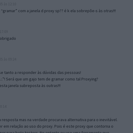
5 às 12:10
gramar” com a janela d proxy sp?? é k ela sobrepõe-s às otras!!!
17:09
 obrigado
5 às 09:24
e tanto a responder às dúvidas das pessoas!
.:.”! Será que um gajo tem de gramar como tal Proxying?
sta janela subreposta às outras!!!
0:14
resposta mas na verdade procurava alternativa para o inevitável.
 em relação ao uso do proxy. Pois é este proxy que contorna o
ger para beta testers. No entanto eu uso uma ferramenta que