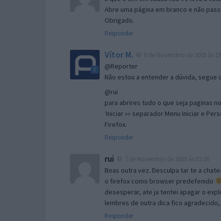
Abre uma página em branco e não passa
Obrigado.
Responder
Vítor M.
6 de Novembro de 2005 às 19
@Reporter
Não estou a entender a dúvida, segue o 
@rui
para abrires tudo o que seja paginas no 
‘Iniciar »» separador Menu Iniciar e Per
Firefox.
Responder
rui
7 de Novembro de 2005 às 02:26
Boas outra vez. Desculpa tar te a chate
o firefox como browser predefenido
desesperar, ate ja tentei apagar o expl
lembres de outra dica fico agradecido
Responder