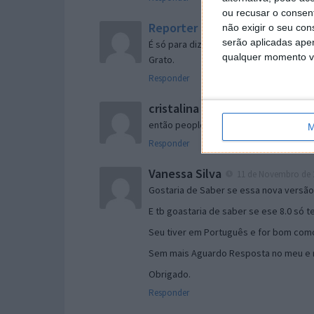
ou recusar o consen
Reporter
não exigir o seu co
7 de Novembro de 2005 às 
serão aplicadas apen
É só para dizer que ainda não me chego
qualquer momento vol
Grato.
Responder
cristalina
11 de Novembro de 2005 à
então people
M
Responder
Vanessa Silva
11 de Novembro de 2
Gostaria de Saber se essa nova versã
E tb goastaria de saber se ese 8.0 só 
Seu tiver em Português e for bom como
Sem mais Aguardo Resposta no meu e m
Obrigado.
Responder