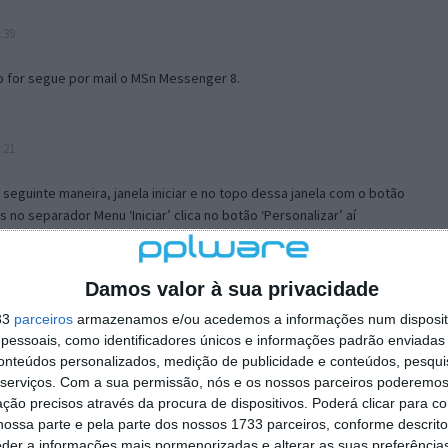
:39
o for segue por mail o MSn Messenger 8.
:21
a seguinte maneira, janela iniciar e no topo dessa janela com o botão
 no separador Menu ‘Iniciar’ clica no botão ‘Personalizar’ aí
ão para escolheres o Browser com que queres navegar e o gestor de
is ao teu Firefox e nas ferramentas ou tools escolhes ‘Opções’ ou
erta e logo perto do fim encontras um local para colocares um visto
Damos valor à sua privacidade
e este é o browser predefinido.
33
parceiros
armazenamos e/ou acedemos a informações num dispositi
essoais, como identificadores únicos e informações padrão enviadas 
conteúdos personalizados, medição de publicidade e conteúdos, pesqui
12:57
serviços.
Com a sua permissão, nós e os nossos parceiros poderemos 
ção precisos através da procura de dispositivos. Poderá clicar para co
ossa parte e pela parte dos nossos 1733 parceiros, conforme descrit
eder a informações mais pormenorizadas e alterar as suas preferência