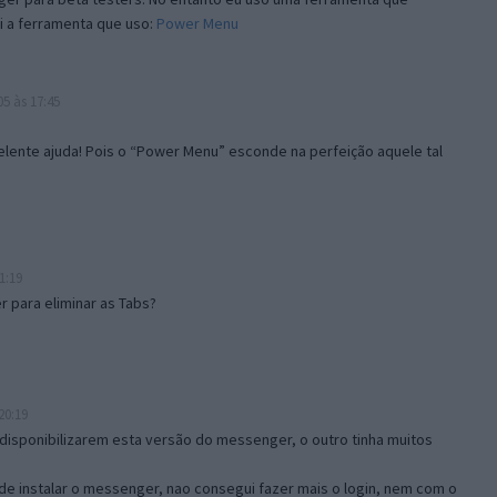
i a ferramenta que uso:
Power Menu
5 às 17:45
lente ajuda! Pois o “Power Menu” esconde na perfeição aquele tal
1:19
 para eliminar as Tabs?
20:19
disponibilizarem esta versão do messenger, o outro tinha muitos
de instalar o messenger, nao consegui fazer mais o login, nem com o