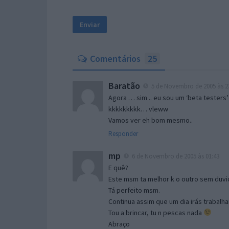
Comentários
25
Baratão
5 de Novembro de 2005 às 2
Agora … sim .. eu sou um ‘beta testers’
kkkkkkkkk… vleww
Vamos ver eh bom mesmo..
Responder
mp
6 de Novembro de 2005 às 01:43
E quê?
Este msm ta melhor k o outro sem duvid
Tá perfeito msm.
Continua assim que um dia irás trabalha
Tou a brincar, tu n pescas nada
Abraço