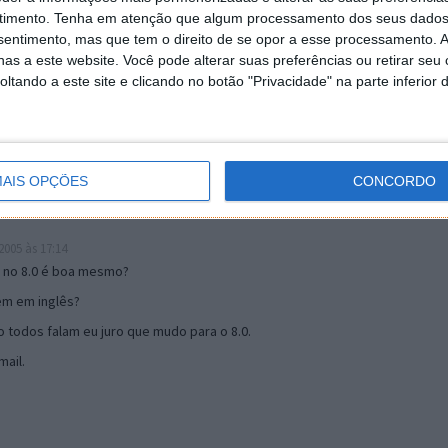
timento.
Tenha em atenção que algum processamento dos seus dados
nsentimento, mas que tem o direito de se opor a esse processamento. A
19:51
as a este website. Você pode alterar suas preferências ou retirar seu
u mail algum.
tando a este site e clicando no botão "Privacidade" na parte inferior 
s 17:00
AIS OPÇÕES
CONCORDO
005 às 17:14
o no 8.0 é boa mesmo?
tem em inglês?
 todos falam eu juro que mudo para o 8.0.
ail.