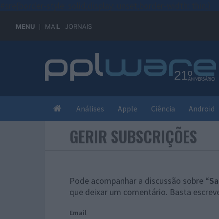
#sre{border-style: solid;display: unset;border-width: thin;}
MENU
MAIL
JORNAIS
Análises
Apple
Ciência
Android
GERIR SUBSCRIÇÕES
Pode acompanhar a discussão sobre “
Sa
que deixar um comentário. Basta escreve
Email