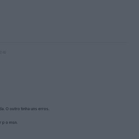
3:40
a. O outro tinha uns erros.
r p o msn.