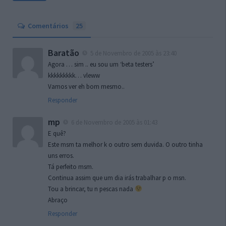
Comentários
25
Baratão
5 de Novembro de 2005 às 23:40
Agora … sim .. eu sou um ‘beta testers’
kkkkkkkkk… vleww
Vamos ver eh bom mesmo..
Responder
mp
6 de Novembro de 2005 às 01:43
E quê?
Este msm ta melhor k o outro sem duvida. O outro tinha
uns erros.
Tá perfeito msm.
Continua assim que um dia irás trabalhar p o msn.
Tou a brincar, tu n pescas nada
Abraço
Responder