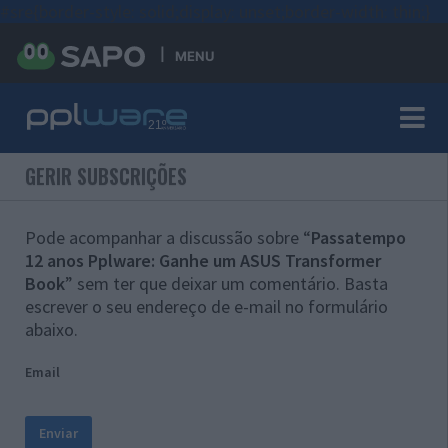
#sre{border-style: solid;display: unset;border-width: thin;}
MENU
GERIR SUBSCRIÇÕES
Pode acompanhar a discussão sobre “
Passatempo
12 anos Pplware: Ganhe um ASUS Transformer
Book
” sem ter que deixar um comentário. Basta
escrever o seu endereço de e-mail no formulário
abaixo.
Email