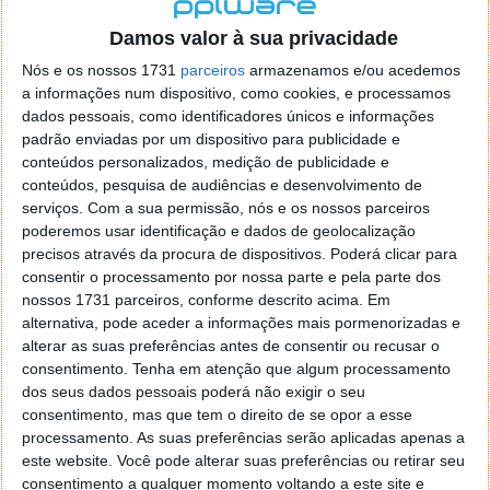
localizaçao referida n se encontra la nada k me permita por
o firefox como browser predefenido
Ja percorri o painel
Damos valor à sua privacidade
de control tudo e nada. Tou a comecar a desesperar, ate ja
Nós e os nossos 1731
parceiros
armazenamos e/ou acedemos
tentei apagar o explorer na tentativa de forçar o uso do
a informações num dispositivo, como cookies, e processamos
firefox mas em vao. Kaso te lembres de outra dica fico
dados pessoais, como identificadores únicos e informações
agradecido, caso contrario obrigado a mesma
padrão enviadas por um dispositivo para publicidade e
Responder
conteúdos personalizados, medição de publicidade e
conteúdos, pesquisa de audiências e desenvolvimento de
Vítor M.
serviços.
Com a sua permissão, nós e os nossos parceiros
7 de Novembro de 2005 às 01:39
poderemos usar identificação e dados de geolocalização
@Reporter
precisos através da procura de dispositivos. Poderá clicar para
Desculpa mas o link funciona. Seja como for segue por mail
consentir o processamento por nossa parte e pela parte dos
o MSn Messenger 8.
nossos 1731 parceiros, conforme descrito acima. Em
Responder
alternativa, pode aceder a informações mais pormenorizadas e
alterar as suas preferências antes de consentir ou recusar o
Vítor M.
7 de Novembro de 2005 às 11:21
consentimento.
Tenha em atenção que algum processamento
@Rui
dos seus dados pessoais poderá não exigir o seu
Tens de encontrar o que te falei. Faz da seguinte maneira,
consentimento, mas que tem o direito de se opor a esse
janela iniciar e no topo dessa janela com o botão direito do
processamento. As suas preferências serão aplicadas apenas a
rato faz propriedades. Depois no separador Menu ‘Iniciar’
este website. Você pode alterar suas preferências ou retirar seu
clica no botão ‘Personalizar’ aí encontrarás no separador
consentimento a qualquer momento voltando a este site e