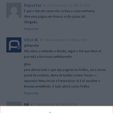
Reporter
6 de Novembro de 2005 às 19:51
É que o link em causa não ve leva a coisa nenhuma.
Abre uma página em branco e não passa daí.
Obrigado.
Responder
Vítor M.
6 de Novembro de 2005 às 19:07
@Reporter
Não estou a entender a dúvida, segue o link que deixo aí
pois está a funcionar perfeitamente.
@rui
para abrires tudo o que seja paginas no Firefox, vai a iniciar,
painel de controlo, Barra de tarefas e menu ‘Iniciar »»
separador Menu Iniciar e Personalizar. Aí é só escolher o
Browser predefinido. E tudo abrirá como Firefox.
Responder
rui
7 de Novembro de 2005 às 02:26
Boas outra vez. Desculpa tar te a chatear mas na