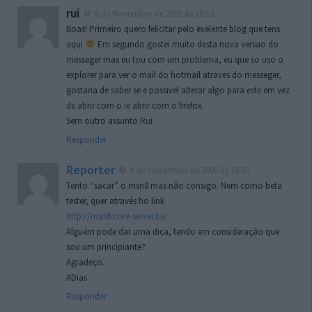
rui
6 de Novembro de 2005 às 16:13
Boas! Primeiro quero felicitar pelo exelente blog que tens
aqui
Em segundo gostei muito desta nova versao do
messeger mas eu tou com um problema, eu que so uso o
explorer para ver o mail do hotmail atraves do messeger,
gostaria de saber se e possivel alterar algo para este em vez
de abrir com o ie abrir com o firefox.
Sem outro assunto Rui
Responder
Reporter
6 de Novembro de 2005 às 16:50
Tento “sacar” o msn8 mas não consigo. Nem como beta
tester, quer através ho link
http://msn8.core-server.be/
Alguém pode dar uma dica, tendo em consideração que
sou um principiante?
Agradeço.
ADias
Responder