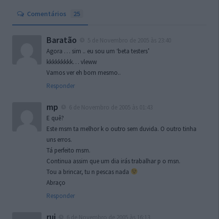
Comentários
25
Baratão
5 de Novembro de 2005 às 23:40
Agora … sim .. eu sou um ‘beta testers’
kkkkkkkkk… vleww
Vamos ver eh bom mesmo..
Responder
mp
6 de Novembro de 2005 às 01:43
E quê?
Este msm ta melhor k o outro sem duvida. O outro tinha
uns erros.
Tá perfeito msm.
Continua assim que um dia irás trabalhar p o msn.
Tou a brincar, tu n pescas nada
Abraço
Responder
rui
6 de Novembro de 2005 às 16:13