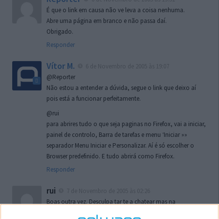
É que o link em causa não ve leva a coisa nenhuma.
Abre uma página em branco e não passa daí.
Obrigado.
Responder
Vítor M.
6 de Novembro de 2005 às 19:07
@Reporter
Não estou a entender a dúvida, segue o link que deixo aí
pois está a funcionar perfeitamente.
@rui
para abrires tudo o que seja paginas no Firefox, vai a iniciar,
painel de controlo, Barra de tarefas e menu ‘Iniciar »»
separador Menu Iniciar e Personalizar. Aí é só escolher o
Browser predefinido. E tudo abrirá como Firefox.
Responder
rui
7 de Novembro de 2005 às 02:26
Boas outra vez. Desculpa tar te a chatear mas na
localizaçao referida n se encontra la nada k me permita por