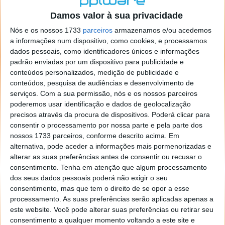
o firefox como browser predefenido
Ja percorri o painel
Damos valor à sua privacidade
de control tudo e nada. Tou a comecar a desesperar, ate ja
tentei apagar o explorer na tentativa de forçar o uso do
Nós e os nossos 1733
parceiros
armazenamos e/ou acedemos
firefox mas em vao. Kaso te lembres de outra dica fico
a informações num dispositivo, como cookies, e processamos
agradecido, caso contrario obrigado a mesma
dados pessoais, como identificadores únicos e informações
Responder
padrão enviadas por um dispositivo para publicidade e
conteúdos personalizados, medição de publicidade e
Vítor M.
conteúdos, pesquisa de audiências e desenvolvimento de
7 de Novembro de 2005 às 01:39
serviços.
Com a sua permissão, nós e os nossos parceiros
@Reporter
poderemos usar identificação e dados de geolocalização
Desculpa mas o link funciona. Seja como for segue por mail
precisos através da procura de dispositivos. Poderá clicar para
o MSn Messenger 8.
consentir o processamento por nossa parte e pela parte dos
Responder
nossos 1733 parceiros, conforme descrito acima. Em
alternativa, pode aceder a informações mais pormenorizadas e
Vítor M.
7 de Novembro de 2005 às 11:21
alterar as suas preferências antes de consentir ou recusar o
@Rui
consentimento.
Tenha em atenção que algum processamento
Tens de encontrar o que te falei. Faz da seguinte maneira,
dos seus dados pessoais poderá não exigir o seu
janela iniciar e no topo dessa janela com o botão direito do
consentimento, mas que tem o direito de se opor a esse
rato faz propriedades. Depois no separador Menu ‘Iniciar’
processamento. As suas preferências serão aplicadas apenas a
clica no botão ‘Personalizar’ aí encontrarás no separador
este website. Você pode alterar suas preferências ou retirar seu
geral a opção para escolheres o Browser com que queres
consentimento a qualquer momento voltando a este site e