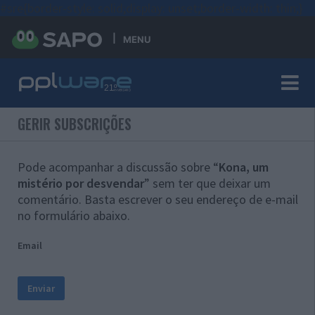
#sre{border-style: solid;display: unset;border-width: thin;}
MENU
GERIR SUBSCRIÇÕES
Pode acompanhar a discussão sobre “
Kona, um
mistério por desvendar
” sem ter que deixar um
comentário. Basta escrever o seu endereço de e-mail
no formulário abaixo.
Email