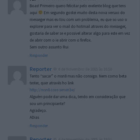
Boas! Primeiro quero felicitar pelo exelente blog que tens
aqui
Em segundo gostei muito desta nova versao do
messeger mas eu tou com um problema, eu que so uso o
explorer para ver o mail do hotmail atraves do messeger,
gostaria de saber se e possivel alterar algo para este em vez
de abrir com o ie abrir com o firefox.
Sem outro assunto Rui
Responder
Reporter
6 de Novembro de 2005 às 16:50
Tento “sacar” o msn8 mas não consigo. Nem como beta
tester, quer através ho link
http://msn8.core-server.be/
Alguém pode dar uma dica, tendo em consideração que
sou um principiante?
Agradeço.
ADias
Responder
Reporter
6 de Novembro de 2005 às 19:51