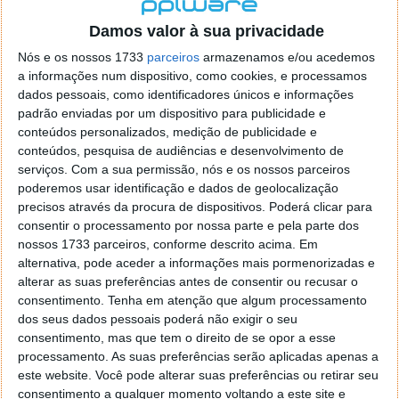
localizaçao referida n se encontra la nada k me permita por
o firefox como browser predefenido
Ja percorri o painel
Damos valor à sua privacidade
de control tudo e nada. Tou a comecar a desesperar, ate ja
Nós e os nossos 1733
parceiros
armazenamos e/ou acedemos
tentei apagar o explorer na tentativa de forçar o uso do
a informações num dispositivo, como cookies, e processamos
firefox mas em vao. Kaso te lembres de outra dica fico
dados pessoais, como identificadores únicos e informações
agradecido, caso contrario obrigado a mesma
padrão enviadas por um dispositivo para publicidade e
Responder
conteúdos personalizados, medição de publicidade e
conteúdos, pesquisa de audiências e desenvolvimento de
Vítor M.
serviços.
Com a sua permissão, nós e os nossos parceiros
7 de Novembro de 2005 às 01:39
poderemos usar identificação e dados de geolocalização
@Reporter
precisos através da procura de dispositivos. Poderá clicar para
Desculpa mas o link funciona. Seja como for segue por mail
consentir o processamento por nossa parte e pela parte dos
o MSn Messenger 8.
nossos 1733 parceiros, conforme descrito acima. Em
Responder
alternativa, pode aceder a informações mais pormenorizadas e
alterar as suas preferências antes de consentir ou recusar o
Vítor M.
7 de Novembro de 2005 às 11:21
consentimento.
Tenha em atenção que algum processamento
@Rui
dos seus dados pessoais poderá não exigir o seu
Tens de encontrar o que te falei. Faz da seguinte maneira,
consentimento, mas que tem o direito de se opor a esse
janela iniciar e no topo dessa janela com o botão direito do
processamento. As suas preferências serão aplicadas apenas a
rato faz propriedades. Depois no separador Menu ‘Iniciar’
este website. Você pode alterar suas preferências ou retirar seu
clica no botão ‘Personalizar’ aí encontrarás no separador
consentimento a qualquer momento voltando a este site e