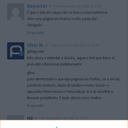
Reporter
6 de Novembro de 2005 às 19:51
É que o link em causa não ve leva a coisa nenhuma.
Abre uma página em branco e não passa daí.
Obrigado.
Responder
Vítor M.
6 de Novembro de 2005 às 19:07
@Reporter
Não estou a entender a dúvida, segue o link que deixo aí
pois está a funcionar perfeitamente.
@rui
para abrires tudo o que seja paginas no Firefox, vai a iniciar,
painel de controlo, Barra de tarefas e menu ‘Iniciar »»
separador Menu Iniciar e Personalizar. Aí é só escolher o
Browser predefinido. E tudo abrirá como Firefox.
Responder
rui
7 de Novembro de 2005 às 02:26
Boas outra vez. Desculpa tar te a chatear mas na