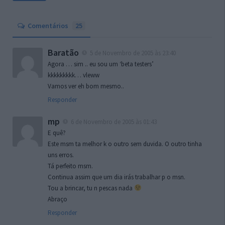
Comentários
25
Baratão
5 de Novembro de 2005 às 23:40
Agora … sim .. eu sou um ‘beta testers’
kkkkkkkkk… vleww
Vamos ver eh bom mesmo..
Responder
mp
6 de Novembro de 2005 às 01:43
E quê?
Este msm ta melhor k o outro sem duvida. O outro tinha
uns erros.
Tá perfeito msm.
Continua assim que um dia irás trabalhar p o msn.
Tou a brincar, tu n pescas nada
Abraço
Responder