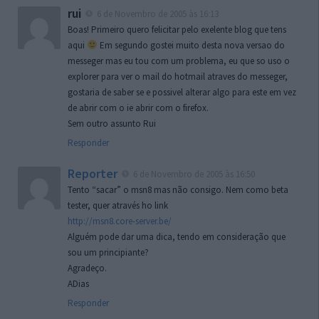
rui
6 de Novembro de 2005 às 16:13
Boas! Primeiro quero felicitar pelo exelente blog que tens
aqui
Em segundo gostei muito desta nova versao do
messeger mas eu tou com um problema, eu que so uso o
explorer para ver o mail do hotmail atraves do messeger,
gostaria de saber se e possivel alterar algo para este em vez
de abrir com o ie abrir com o firefox.
Sem outro assunto Rui
Responder
Reporter
6 de Novembro de 2005 às 16:50
Tento “sacar” o msn8 mas não consigo. Nem como beta
tester, quer através ho link
http://msn8.core-server.be/
Alguém pode dar uma dica, tendo em consideração que
sou um principiante?
Agradeço.
ADias
Responder