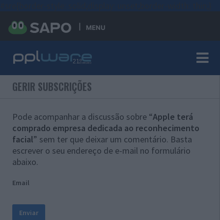
#sre{border-style: solid;display: unset;border-width: thin;}
MENU
GERIR SUBSCRIÇÕES
Pode acompanhar a discussão sobre “
Apple terá
comprado empresa dedicada ao reconhecimento
facial
” sem ter que deixar um comentário. Basta
escrever o seu endereço de e-mail no formulário
abaixo.
Email