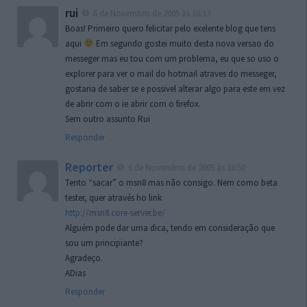
rui
6 de Novembro de 2005 às 16:13
Boas! Primeiro quero felicitar pelo exelente blog que tens
aqui
Em segundo gostei muito desta nova versao do
messeger mas eu tou com um problema, eu que so uso o
explorer para ver o mail do hotmail atraves do messeger,
gostaria de saber se e possivel alterar algo para este em vez
de abrir com o ie abrir com o firefox.
Sem outro assunto Rui
Responder
Reporter
6 de Novembro de 2005 às 16:50
Tento “sacar” o msn8 mas não consigo. Nem como beta
tester, quer através ho link
http://msn8.core-server.be/
Alguém pode dar uma dica, tendo em consideração que
sou um principiante?
Agradeço.
ADias
Responder