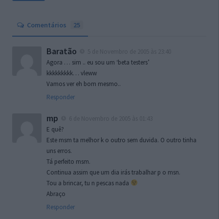
Comentários
25
Baratão
5 de Novembro de 2005 às 23:40
Agora … sim .. eu sou um ‘beta testers’
kkkkkkkkk… vleww
Vamos ver eh bom mesmo..
Responder
mp
6 de Novembro de 2005 às 01:43
E quê?
Este msm ta melhor k o outro sem duvida. O outro tinha
uns erros.
Tá perfeito msm.
Continua assim que um dia irás trabalhar p o msn.
Tou a brincar, tu n pescas nada
Abraço
Responder