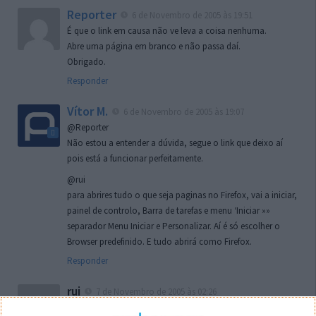
Reporter
6 de Novembro de 2005 às 19:51
É que o link em causa não ve leva a coisa nenhuma.
Abre uma página em branco e não passa daí.
Obrigado.
Responder
Vítor M.
6 de Novembro de 2005 às 19:07
@Reporter
Não estou a entender a dúvida, segue o link que deixo aí
pois está a funcionar perfeitamente.
@rui
para abrires tudo o que seja paginas no Firefox, vai a iniciar,
painel de controlo, Barra de tarefas e menu ‘Iniciar »»
separador Menu Iniciar e Personalizar. Aí é só escolher o
Browser predefinido. E tudo abrirá como Firefox.
Responder
rui
7 de Novembro de 2005 às 02:26
Boas outra vez. Desculpa tar te a chatear mas na