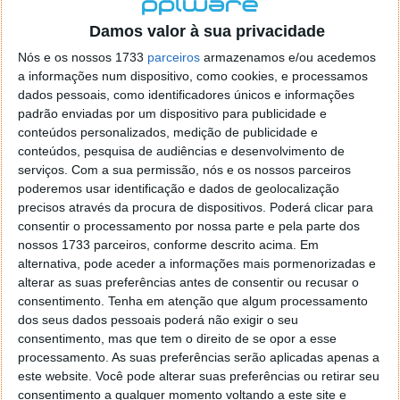
localizaçao referida n se encontra la nada k me permita por
o firefox como browser predefenido
Ja percorri o painel
Damos valor à sua privacidade
de control tudo e nada. Tou a comecar a desesperar, ate ja
Nós e os nossos 1733
parceiros
armazenamos e/ou acedemos
tentei apagar o explorer na tentativa de forçar o uso do
a informações num dispositivo, como cookies, e processamos
firefox mas em vao. Kaso te lembres de outra dica fico
dados pessoais, como identificadores únicos e informações
agradecido, caso contrario obrigado a mesma
padrão enviadas por um dispositivo para publicidade e
Responder
conteúdos personalizados, medição de publicidade e
conteúdos, pesquisa de audiências e desenvolvimento de
Vítor M.
serviços.
Com a sua permissão, nós e os nossos parceiros
7 de Novembro de 2005 às 01:39
poderemos usar identificação e dados de geolocalização
@Reporter
precisos através da procura de dispositivos. Poderá clicar para
Desculpa mas o link funciona. Seja como for segue por mail
consentir o processamento por nossa parte e pela parte dos
o MSn Messenger 8.
nossos 1733 parceiros, conforme descrito acima. Em
Responder
alternativa, pode aceder a informações mais pormenorizadas e
alterar as suas preferências antes de consentir ou recusar o
Vítor M.
7 de Novembro de 2005 às 11:21
consentimento.
Tenha em atenção que algum processamento
@Rui
dos seus dados pessoais poderá não exigir o seu
Tens de encontrar o que te falei. Faz da seguinte maneira,
consentimento, mas que tem o direito de se opor a esse
janela iniciar e no topo dessa janela com o botão direito do
processamento. As suas preferências serão aplicadas apenas a
rato faz propriedades. Depois no separador Menu ‘Iniciar’
este website. Você pode alterar suas preferências ou retirar seu
clica no botão ‘Personalizar’ aí encontrarás no separador
consentimento a qualquer momento voltando a este site e