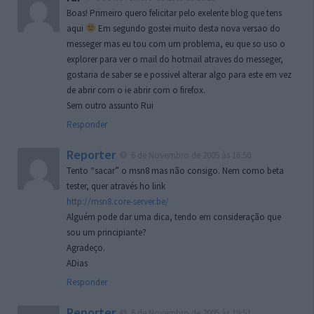
Boas! Primeiro quero felicitar pelo exelente blog que tens
aqui
Em segundo gostei muito desta nova versao do
messeger mas eu tou com um problema, eu que so uso o
explorer para ver o mail do hotmail atraves do messeger,
gostaria de saber se e possivel alterar algo para este em vez
de abrir com o ie abrir com o firefox.
Sem outro assunto Rui
Responder
Reporter
6 de Novembro de 2005 às 16:50
Tento “sacar” o msn8 mas não consigo. Nem como beta
tester, quer através ho link
http://msn8.core-server.be/
Alguém pode dar uma dica, tendo em consideração que
sou um principiante?
Agradeço.
ADias
Responder
Reporter
6 de Novembro de 2005 às 19:51