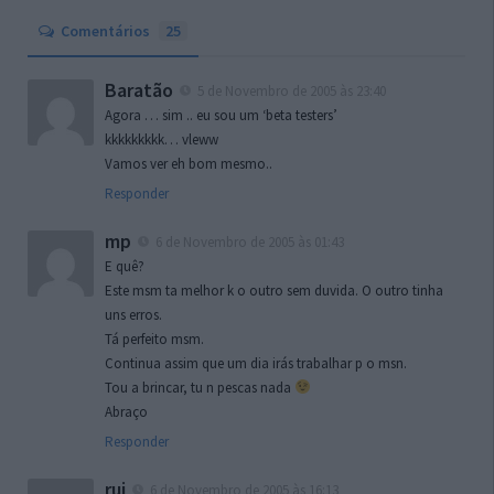
Comentários
25
Baratão
5 de Novembro de 2005 às 23:40
Agora … sim .. eu sou um ‘beta testers’
kkkkkkkkk… vleww
Vamos ver eh bom mesmo..
Responder
mp
6 de Novembro de 2005 às 01:43
E quê?
Este msm ta melhor k o outro sem duvida. O outro tinha
uns erros.
Tá perfeito msm.
Continua assim que um dia irás trabalhar p o msn.
Tou a brincar, tu n pescas nada
Abraço
Responder
rui
6 de Novembro de 2005 às 16:13