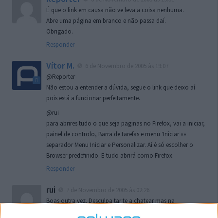
É que o link em causa não ve leva a coisa nenhuma.
Abre uma página em branco e não passa daí.
Obrigado.
Responder
Vítor M.
6 de Novembro de 2005 às 19:07
@Reporter
Não estou a entender a dúvida, segue o link que deixo aí
pois está a funcionar perfeitamente.
@rui
para abrires tudo o que seja paginas no Firefox, vai a iniciar,
painel de controlo, Barra de tarefas e menu ‘Iniciar »»
separador Menu Iniciar e Personalizar. Aí é só escolher o
Browser predefinido. E tudo abrirá como Firefox.
Responder
rui
7 de Novembro de 2005 às 02:26
Boas outra vez. Desculpa tar te a chatear mas na
localizaçao referida n se encontra la nada k me permita por