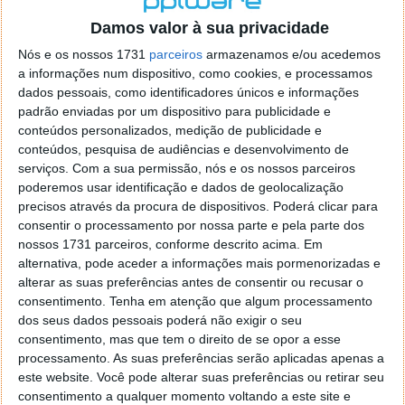
o firefox como browser predefenido
Ja percorri o painel
Damos valor à sua privacidade
de control tudo e nada. Tou a comecar a desesperar, ate ja
tentei apagar o explorer na tentativa de forçar o uso do
Nós e os nossos 1731
parceiros
armazenamos e/ou acedemos
firefox mas em vao. Kaso te lembres de outra dica fico
a informações num dispositivo, como cookies, e processamos
agradecido, caso contrario obrigado a mesma
dados pessoais, como identificadores únicos e informações
Responder
padrão enviadas por um dispositivo para publicidade e
conteúdos personalizados, medição de publicidade e
Vítor M.
conteúdos, pesquisa de audiências e desenvolvimento de
7 de Novembro de 2005 às 01:39
serviços.
Com a sua permissão, nós e os nossos parceiros
@Reporter
poderemos usar identificação e dados de geolocalização
Desculpa mas o link funciona. Seja como for segue por mail
precisos através da procura de dispositivos. Poderá clicar para
o MSn Messenger 8.
consentir o processamento por nossa parte e pela parte dos
Responder
nossos 1731 parceiros, conforme descrito acima. Em
alternativa, pode aceder a informações mais pormenorizadas e
Vítor M.
7 de Novembro de 2005 às 11:21
alterar as suas preferências antes de consentir ou recusar o
@Rui
consentimento.
Tenha em atenção que algum processamento
Tens de encontrar o que te falei. Faz da seguinte maneira,
dos seus dados pessoais poderá não exigir o seu
janela iniciar e no topo dessa janela com o botão direito do
consentimento, mas que tem o direito de se opor a esse
rato faz propriedades. Depois no separador Menu ‘Iniciar’
processamento. As suas preferências serão aplicadas apenas a
clica no botão ‘Personalizar’ aí encontrarás no separador
este website. Você pode alterar suas preferências ou retirar seu
geral a opção para escolheres o Browser com que queres
consentimento a qualquer momento voltando a este site e