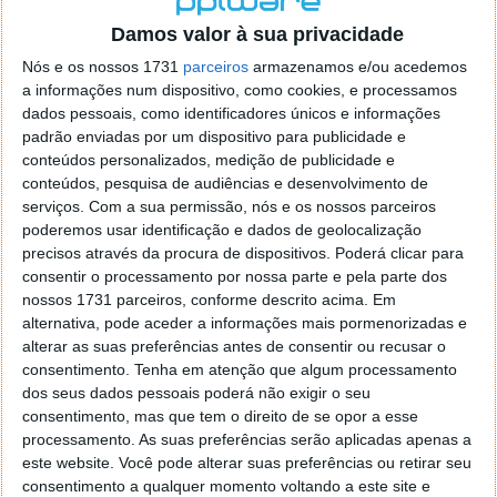
o firefox como browser predefenido
Ja percorri o painel
Damos valor à sua privacidade
de control tudo e nada. Tou a comecar a desesperar, ate ja
tentei apagar o explorer na tentativa de forçar o uso do
Nós e os nossos 1731
parceiros
armazenamos e/ou acedemos
firefox mas em vao. Kaso te lembres de outra dica fico
a informações num dispositivo, como cookies, e processamos
agradecido, caso contrario obrigado a mesma
dados pessoais, como identificadores únicos e informações
Responder
padrão enviadas por um dispositivo para publicidade e
conteúdos personalizados, medição de publicidade e
Vítor M.
conteúdos, pesquisa de audiências e desenvolvimento de
7 de Novembro de 2005 às 01:39
serviços.
Com a sua permissão, nós e os nossos parceiros
@Reporter
poderemos usar identificação e dados de geolocalização
Desculpa mas o link funciona. Seja como for segue por mail
precisos através da procura de dispositivos. Poderá clicar para
o MSn Messenger 8.
consentir o processamento por nossa parte e pela parte dos
Responder
nossos 1731 parceiros, conforme descrito acima. Em
alternativa, pode aceder a informações mais pormenorizadas e
Vítor M.
7 de Novembro de 2005 às 11:21
alterar as suas preferências antes de consentir ou recusar o
@Rui
consentimento.
Tenha em atenção que algum processamento
Tens de encontrar o que te falei. Faz da seguinte maneira,
dos seus dados pessoais poderá não exigir o seu
janela iniciar e no topo dessa janela com o botão direito do
consentimento, mas que tem o direito de se opor a esse
rato faz propriedades. Depois no separador Menu ‘Iniciar’
processamento. As suas preferências serão aplicadas apenas a
clica no botão ‘Personalizar’ aí encontrarás no separador
este website. Você pode alterar suas preferências ou retirar seu
geral a opção para escolheres o Browser com que queres
consentimento a qualquer momento voltando a este site e