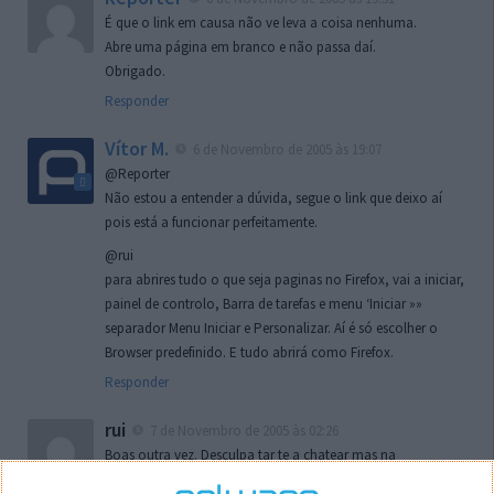
É que o link em causa não ve leva a coisa nenhuma.
Abre uma página em branco e não passa daí.
Obrigado.
Responder
Vítor M.
6 de Novembro de 2005 às 19:07
@Reporter
Não estou a entender a dúvida, segue o link que deixo aí
pois está a funcionar perfeitamente.
@rui
para abrires tudo o que seja paginas no Firefox, vai a iniciar,
painel de controlo, Barra de tarefas e menu ‘Iniciar »»
separador Menu Iniciar e Personalizar. Aí é só escolher o
Browser predefinido. E tudo abrirá como Firefox.
Responder
rui
7 de Novembro de 2005 às 02:26
Boas outra vez. Desculpa tar te a chatear mas na
localizaçao referida n se encontra la nada k me permita por