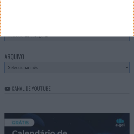
Teste a velocidade da sua Internet
CATEGORIAS
Categorias
ARQUIVO
Arquivo
CANAL DE YOUTUBE