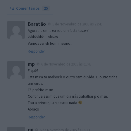
Comentários
25
Baratão
5 de Novembro de 2005 às 23:40
Agora … sim .. eu sou um ‘beta testers’
kkkkkkkkk… vleww
Vamos ver eh bom mesmo..
Responder
mp
6 de Novembro de 2005 às 01:43
E quê?
Este msm ta melhor k o outro sem duvida. O outro tinha
uns erros.
Tá perfeito msm.
Continua assim que um dia irás trabalhar p o msn.
Tou a brincar, tu n pescas nada
Abraço
Responder
rui
6 de Novembro de 2005 às 16:13