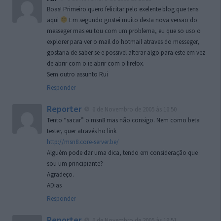
Boas! Primeiro quero felicitar pelo exelente blog que tens
aqui
Em segundo gostei muito desta nova versao do
messeger mas eu tou com um problema, eu que so uso o
explorer para ver o mail do hotmail atraves do messeger,
gostaria de saber se e possivel alterar algo para este em vez
de abrir com o ie abrir com o firefox.
Sem outro assunto Rui
Responder
Reporter
6 de Novembro de 2005 às 16:50
Tento “sacar” o msn8 mas não consigo. Nem como beta
tester, quer através ho link
http://msn8.core-server.be/
Alguém pode dar uma dica, tendo em consideração que
sou um principiante?
Agradeço.
ADias
Responder
Reporter
6 de Novembro de 2005 às 19:51