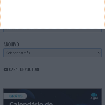
Teste a velocidade da sua Internet
CATEGORIAS
Categorias
ARQUIVO
Arquivo
CANAL DE YOUTUBE