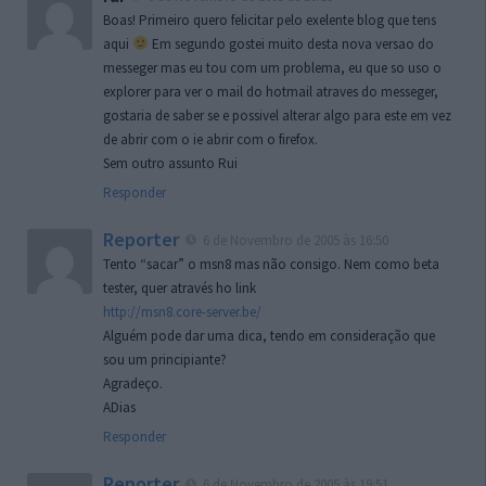
Boas! Primeiro quero felicitar pelo exelente blog que tens
aqui
Em segundo gostei muito desta nova versao do
messeger mas eu tou com um problema, eu que so uso o
explorer para ver o mail do hotmail atraves do messeger,
gostaria de saber se e possivel alterar algo para este em vez
de abrir com o ie abrir com o firefox.
Sem outro assunto Rui
Responder
Reporter
6 de Novembro de 2005 às 16:50
Tento “sacar” o msn8 mas não consigo. Nem como beta
tester, quer através ho link
http://msn8.core-server.be/
Alguém pode dar uma dica, tendo em consideração que
sou um principiante?
Agradeço.
ADias
Responder
Reporter
6 de Novembro de 2005 às 19:51