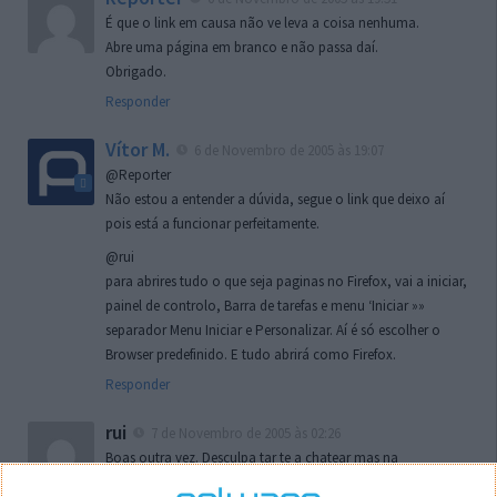
É que o link em causa não ve leva a coisa nenhuma.
Abre uma página em branco e não passa daí.
Obrigado.
Responder
Vítor M.
6 de Novembro de 2005 às 19:07
@Reporter
Não estou a entender a dúvida, segue o link que deixo aí
pois está a funcionar perfeitamente.
@rui
para abrires tudo o que seja paginas no Firefox, vai a iniciar,
painel de controlo, Barra de tarefas e menu ‘Iniciar »»
separador Menu Iniciar e Personalizar. Aí é só escolher o
Browser predefinido. E tudo abrirá como Firefox.
Responder
rui
7 de Novembro de 2005 às 02:26
Boas outra vez. Desculpa tar te a chatear mas na
localizaçao referida n se encontra la nada k me permita por