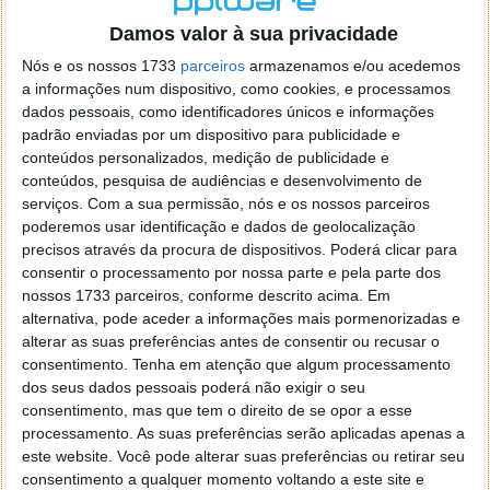
o firefox como browser predefenido
Ja percorri o painel
Damos valor à sua privacidade
de control tudo e nada. Tou a comecar a desesperar, ate ja
tentei apagar o explorer na tentativa de forçar o uso do
Nós e os nossos 1733
parceiros
armazenamos e/ou acedemos
firefox mas em vao. Kaso te lembres de outra dica fico
a informações num dispositivo, como cookies, e processamos
agradecido, caso contrario obrigado a mesma
dados pessoais, como identificadores únicos e informações
Responder
padrão enviadas por um dispositivo para publicidade e
conteúdos personalizados, medição de publicidade e
Vítor M.
conteúdos, pesquisa de audiências e desenvolvimento de
7 de Novembro de 2005 às 01:39
serviços.
Com a sua permissão, nós e os nossos parceiros
@Reporter
poderemos usar identificação e dados de geolocalização
Desculpa mas o link funciona. Seja como for segue por mail
precisos através da procura de dispositivos. Poderá clicar para
o MSn Messenger 8.
consentir o processamento por nossa parte e pela parte dos
Responder
nossos 1733 parceiros, conforme descrito acima. Em
alternativa, pode aceder a informações mais pormenorizadas e
Vítor M.
7 de Novembro de 2005 às 11:21
alterar as suas preferências antes de consentir ou recusar o
@Rui
consentimento.
Tenha em atenção que algum processamento
Tens de encontrar o que te falei. Faz da seguinte maneira,
dos seus dados pessoais poderá não exigir o seu
janela iniciar e no topo dessa janela com o botão direito do
consentimento, mas que tem o direito de se opor a esse
rato faz propriedades. Depois no separador Menu ‘Iniciar’
processamento. As suas preferências serão aplicadas apenas a
clica no botão ‘Personalizar’ aí encontrarás no separador
este website. Você pode alterar suas preferências ou retirar seu
geral a opção para escolheres o Browser com que queres
consentimento a qualquer momento voltando a este site e