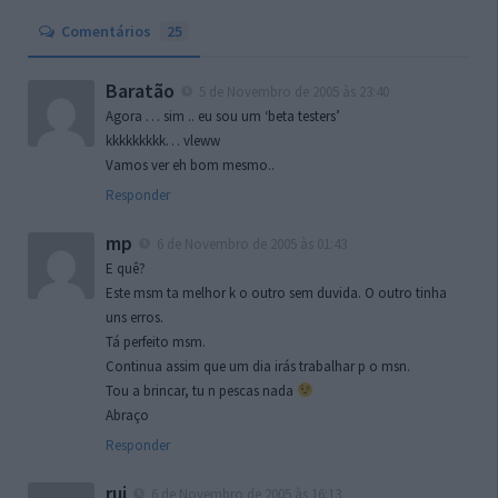
Comentários
25
Baratão
5 de Novembro de 2005 às 23:40
Agora … sim .. eu sou um ‘beta testers’
kkkkkkkkk… vleww
Vamos ver eh bom mesmo..
Responder
mp
6 de Novembro de 2005 às 01:43
E quê?
Este msm ta melhor k o outro sem duvida. O outro tinha
uns erros.
Tá perfeito msm.
Continua assim que um dia irás trabalhar p o msn.
Tou a brincar, tu n pescas nada
Abraço
Responder
rui
6 de Novembro de 2005 às 16:13