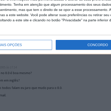
timento.
Tenha em atenção que algum processamento dos seus dados
nsentimento, mas que tem o direito de se opor a esse processamento. A
as a este website. Você pode alterar suas preferências ou retirar seu
19:51
tando a este site e clicando no botão "Privacidade" na parte inferior 
u mail algum.
s 17:00
AIS OPÇÕES
CONCORDO
005 às 17:14
o no 8.0 é boa mesmo?
tem em inglês?
 todos falam eu juro que mudo para o 8.0.
ail.