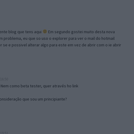
lente blog que tens aqui
Em segundo gostei muito desta nova
problema, eu que so uso o explorer para ver o mail do hotmail
se e possivel alterar algo para este em vez de abrir com o ie abrir
16:50
 Nem como beta tester, quer através ho link
onsideração que sou um principiante?
19:51