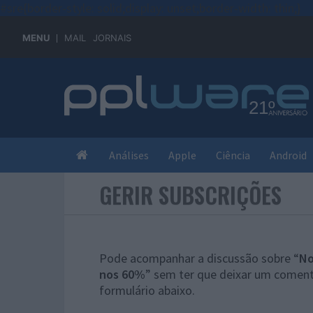
#sre{border-style: solid;display: unset;border-width: thin;}
MENU
MAIL
JORNAIS
Análises
Apple
Ciência
Android
GERIR SUBSCRIÇÕES
Pode acompanhar a discussão sobre “
No
nos 60%
” sem ter que deixar um coment
formulário abaixo.