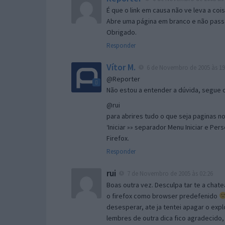
É que o link em causa não ve leva a co
Abre uma página em branco e não passa
Obrigado.
Responder
Vítor M.
6 de Novembro de 2005 às 19
@Reporter
Não estou a entender a dúvida, segue o 
@rui
para abrires tudo o que seja paginas no 
‘Iniciar »» separador Menu Iniciar e Per
Firefox.
Responder
rui
7 de Novembro de 2005 às 02:26
Boas outra vez. Desculpa tar te a chate
o firefox como browser predefenido
desesperar, ate ja tentei apagar o expl
lembres de outra dica fico agradecido