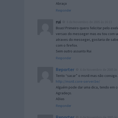
Abraço
Responder
rui
6 de Novembro de 2005 às 16:13
Boas! Primeiro quero felicitar pelo exe
versao do messeger mas eu tou com um 
atraves do messeger, gostaria de saber 
com o firefox.
Sem outro assunto Rui
Responder
Reporter
6 de Novembro de 2005 às 
Tento “sacar” o msn8 mas não consigo.
http://msn8.core-server.be/
Alguém pode dar uma dica, tendo em c
Agradeço.
ADias
Responder
Reporter
6 de Novembro de 2005 às 