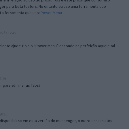
 em relação ao uso do proxy. Pois é este proxy que contorna o
ger para beta testers. No entanto eu uso uma ferramenta que
i a ferramenta que uso:
Power Menu
5 às 17:45
lente ajuda! Pois o “Power Menu” esconde na perfeição aquele tal
1:19
 para eliminar as Tabs?
20:19
disponibilizarem esta versão do messenger, o outro tinha muitos