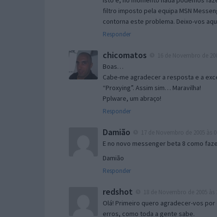
Isto é, no momento nada podemos fazer
filtro imposto pela equipa MSN Messen
contorna este problema. Deixo-vos aqu
Responder
chicomatos
16 de Novembro de 200
Boas…
Cabe-me agradecer a resposta e a exce
“Proxying”. Assim sim… Maravilha!
Pplware, um abraço!
Responder
Damião
17 de Novembro de 2005 às 0
E no novo messenger beta 8 como fazer
Damião
Responder
redshot
18 de Novembro de 2005 às 
Olá! Primeiro quero agradecer-vos por 
erros, como toda a gente sabe.