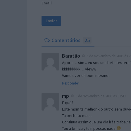
Email
Comentários
25
Baratão
5 de Novembro de 2005 às 2
Agora … sim .. eu sou um ‘beta testers’
kkkkkkkkk… vleww
Vamos ver eh bom mesmo..
Responder
mp
6 de Novembro de 2005 às 01:43
E quê?
Este msm ta melhor k o outro sem duvid
Tá perfeito msm.
Continua assim que um dia irás trabalha
Tou a brincar, tu n pescas nada