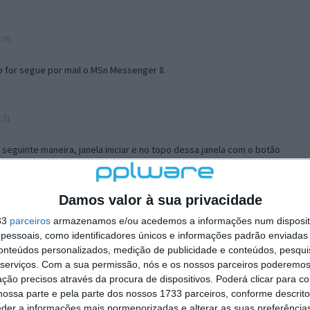
:39
o for segue por mail o MSn Messenger 8.
:21
a seguinte maneira, janela iniciar e no topo dessa janela com o botão
 no separador Menu ‘Iniciar’ clica no botão ‘Personalizar’ aí
ão para escolheres o Browser com que queres navegar e o gestor de
is ao teu Firefox e nas ferramentas ou tools escolhes ‘Opções’ ou
Damos valor à sua privacidade
erta e logo perto do fim encontras um local para colocares um visto
33
parceiros
armazenamos e/ou acedemos a informações num dispositi
e este é o browser predefinido.
essoais, como identificadores únicos e informações padrão enviadas 
conteúdos personalizados, medição de publicidade e conteúdos, pesqui
serviços.
Com a sua permissão, nós e os nossos parceiros poderemos 
12:57
ção precisos através da procura de dispositivos. Poderá clicar para co
ossa parte e pela parte dos nossos 1733 parceiros, conforme descrit
eder a informações mais pormenorizadas e alterar as suas preferência