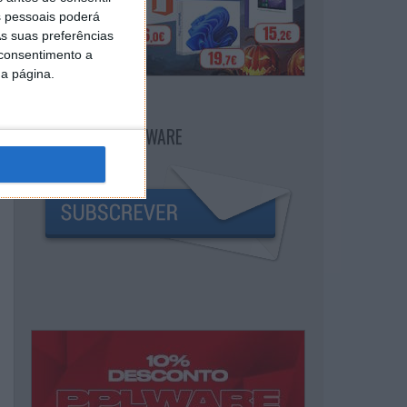
 pessoais poderá
s suas preferências
 consentimento a
da página.
NEWSLETTER PPLWARE