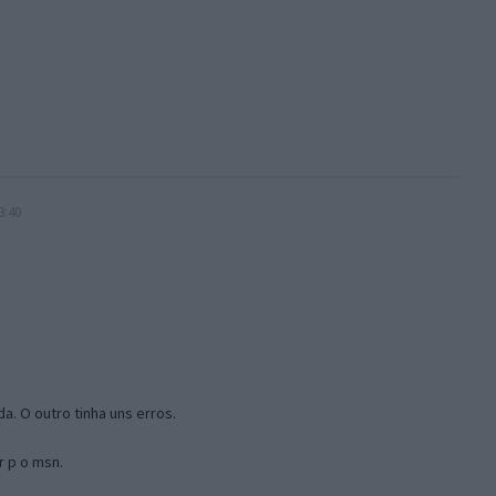
3:40
a. O outro tinha uns erros.
r p o msn.