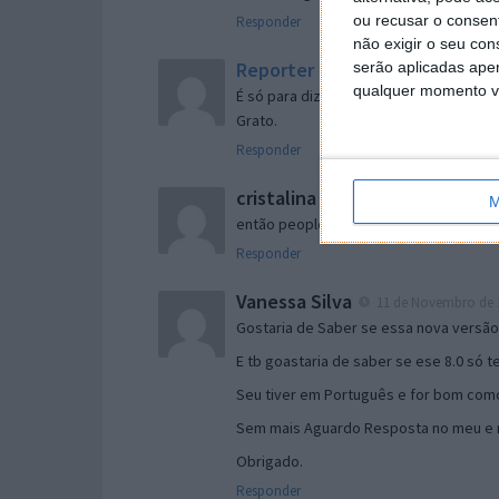
ou recusar o consen
Responder
não exigir o seu co
Reporter
serão aplicadas apen
7 de Novembro de 2005 às 
qualquer momento vol
É só para dizer que ainda não me chego
Grato.
Responder
cristalina
11 de Novembro de 2005 à
M
então people
Responder
Vanessa Silva
11 de Novembro de 2
Gostaria de Saber se essa nova versã
E tb goastaria de saber se ese 8.0 só 
Seu tiver em Português e for bom como
Sem mais Aguardo Resposta no meu e m
Obrigado.
Responder