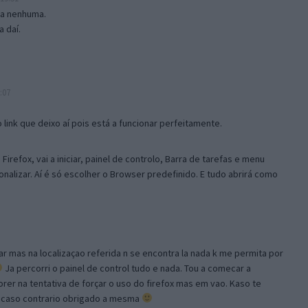
isa nenhuma.
 daí.
:07
link que deixo aí pois está a funcionar perfeitamente.
Firefox, vai a iniciar, painel de controlo, Barra de tarefas e menu
sonalizar. Aí é só escolher o Browser predefinido. E tudo abrirá como
ar mas na localizaçao referida n se encontra la nada k me permita por
Ja percorri o painel de control tudo e nada. Tou a comecar a
orer na tentativa de forçar o uso do firefox mas em vao. Kaso te
, caso contrario obrigado a mesma