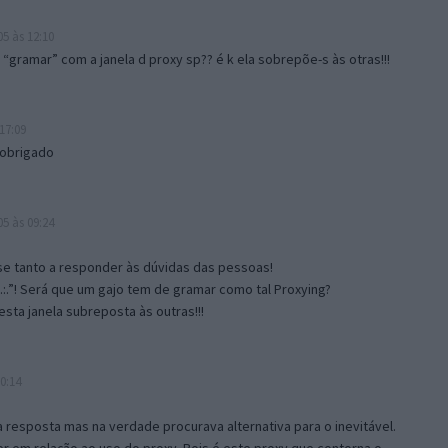
5 às 12:10
gramar” com a janela d proxy sp?? é k ela sobrepõe-s às otras!!!
17:09
 obrigado
5 às 09:24
e tanto a responder às dúvidas das pessoas!
.:.”! Será que um gajo tem de gramar como tal Proxying?
sta janela subreposta às outras!!!
0:14
resposta mas na verdade procurava alternativa para o inevitável.