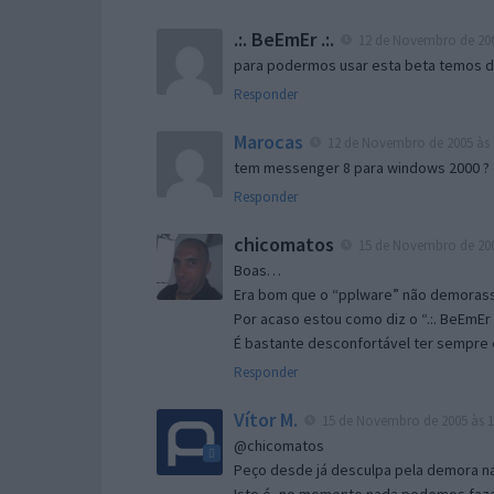
.:. BeEmEr .:.
12 de Novembro de 200
para podermos usar esta beta temos d “
Responder
Marocas
12 de Novembro de 2005 às 
tem messenger 8 para windows 2000 ?
Responder
chicomatos
15 de Novembro de 200
Boas…
Era bom que o “pplware” não demorass
Por acaso estou como diz o “.:. BeEmEr 
É bastante desconfortável ter sempre e
Responder
Vítor M.
15 de Novembro de 2005 às 1
@chicomatos
Peço desde já desculpa pela demora na 