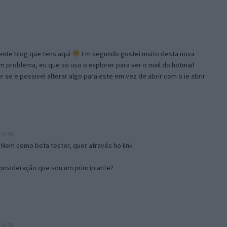
lente blog que tens aqui
Em segundo gostei muito desta nova
problema, eu que so uso o explorer para ver o mail do hotmail
se e possivel alterar algo para este em vez de abrir com o ie abrir
16:50
 Nem como beta tester, quer através ho link
onsideração que sou um principiante?
19:51