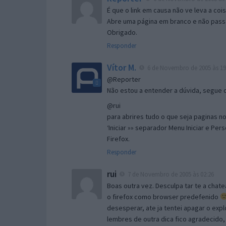
É que o link em causa não ve leva a co
Abre uma página em branco e não passa
Obrigado.
Responder
Vítor M.
6 de Novembro de 2005 às 19
@Reporter
Não estou a entender a dúvida, segue o 
@rui
para abrires tudo o que seja paginas no 
‘Iniciar »» separador Menu Iniciar e Per
Firefox.
Responder
rui
7 de Novembro de 2005 às 02:26
Boas outra vez. Desculpa tar te a chate
o firefox como browser predefenido
desesperar, ate ja tentei apagar o expl
lembres de outra dica fico agradecido