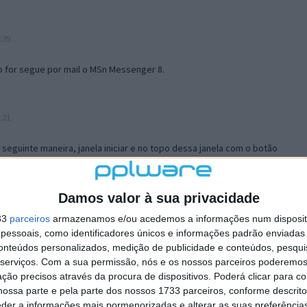
:39
o for segue por mail o MSn Messenger 8.
:21
a seguinte maneira, janela iniciar e no topo dessa janela com o botão
 no separador Menu ‘Iniciar’ clica no botão ‘Personalizar’ aí
ão para escolheres o Browser com que queres navegar e o gestor de
is ao teu Firefox e nas ferramentas ou tools escolhes ‘Opções’ ou
Damos valor à sua privacidade
erta e logo perto do fim encontras um local para colocares um visto
33
parceiros
armazenamos e/ou acedemos a informações num dispositi
e este é o browser predefinido.
essoais, como identificadores únicos e informações padrão enviadas 
conteúdos personalizados, medição de publicidade e conteúdos, pesqui
serviços.
Com a sua permissão, nós e os nossos parceiros poderemos 
12:57
ção precisos através da procura de dispositivos. Poderá clicar para co
ossa parte e pela parte dos nossos 1733 parceiros, conforme descrit
eder a informações mais pormenorizadas e alterar as suas preferência