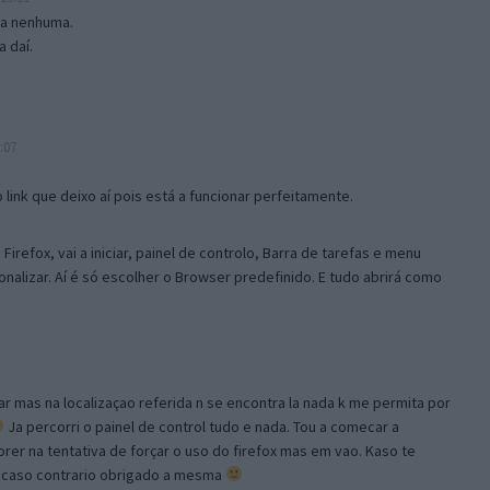
isa nenhuma.
 daí.
:07
link que deixo aí pois está a funcionar perfeitamente.
Firefox, vai a iniciar, painel de controlo, Barra de tarefas e menu
sonalizar. Aí é só escolher o Browser predefinido. E tudo abrirá como
ar mas na localizaçao referida n se encontra la nada k me permita por
Ja percorri o painel de control tudo e nada. Tou a comecar a
orer na tentativa de forçar o uso do firefox mas em vao. Kaso te
, caso contrario obrigado a mesma