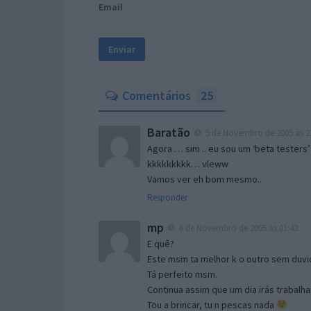
Email
Comentários
25
Baratão
5 de Novembro de 2005 às 2
Agora … sim .. eu sou um ‘beta testers’
kkkkkkkkk… vleww
Vamos ver eh bom mesmo..
Responder
mp
6 de Novembro de 2005 às 01:43
E quê?
Este msm ta melhor k o outro sem duvid
Tá perfeito msm.
Continua assim que um dia irás trabalha
Tou a brincar, tu n pescas nada