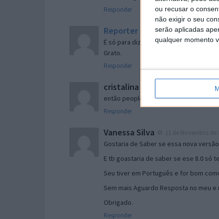
ou recusar o consen
Responder
não exigir o seu co
Reporter
serão aplicadas apen
7 de Novembro de 2005 às 
qualquer momento vol
É só para dizer que ainda não me chego
Grato.
Responder
cristalina
11 de Novembro de 2005 à
M
então people
Responder
Vanessa Silva
11 de Novembro de 2
Gostaria de Saber se essa nova versã
E tb goastaria de saber se ese 8.0 só 
Seu tiver em Português e for bom como
Sem mais Aguardo Resposta no meu e m
Obrigado.
Responder