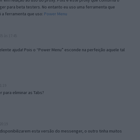
 em relação ao uso do proxy. Pois é este proxy que contorna o
ger para beta testers. No entanto eu uso uma ferramenta que
i a ferramenta que uso:
Power Menu
5 às 17:45
lente ajuda! Pois o “Power Menu” esconde na perfeição aquele tal
1:19
 para eliminar as Tabs?
20:19
disponibilizarem esta versão do messenger, o outro tinha muitos