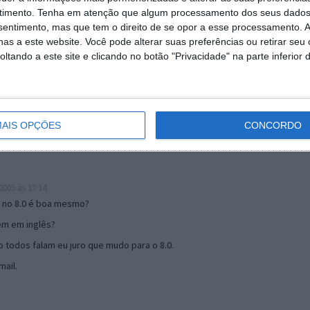
timento.
Tenha em atenção que algum processamento dos seus dados
nsentimento, mas que tem o direito de se opor a esse processamento. A
as a este website. Você pode alterar suas preferências ou retirar seu
19:51
tando a este site e clicando no botão "Privacidade" na parte inferior 
u mail algum.
s 17:00
AIS OPÇÕES
CONCORDO
005 às 17:14
o no 8.0 é boa mesmo?
tem em inglês?
 todos falam eu juro que mudo para o 8.0.
ail.