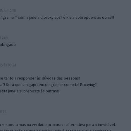
5 às 12:10
gramar” com a janela d proxy sp?? é k ela sobrepõe-s às otras!!!
17:09
 obrigado
5 às 09:24
e tanto a responder às dúvidas das pessoas!
.:.”! Será que um gajo tem de gramar como tal Proxying?
sta janela subreposta às outras!!!
0:14
resposta mas na verdade procurava alternativa para o inevitável.