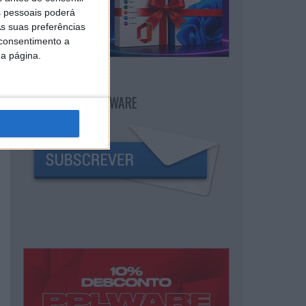
 pessoais poderá
s suas preferências
 consentimento a
da página.
NEWSLETTER PPLWARE