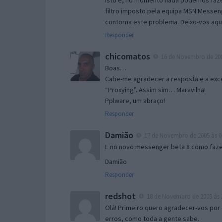
Isto é, no momento nada podemos fazer
filtro imposto pela equipa MSN Messen
contorna este problema. Deixo-vos aqu
Responder
chicomatos
16 de Novembro de 200
Boas…
Cabe-me agradecer a resposta e a exce
“Proxying”. Assim sim… Maravilha!
Pplware, um abraço!
Responder
Damião
17 de Novembro de 2005 às 0
E no novo messenger beta 8 como fazer
Damião
Responder
redshot
18 de Novembro de 2005 às 
Olá! Primeiro quero agradecer-vos por 
erros, como toda a gente sabe.