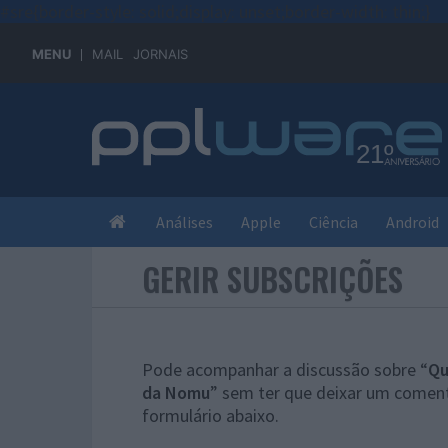
#sre{border-style: solid;display: unset;border-width: thin;}
MENU
MAIL
JORNAIS
Análises
Apple
Ciência
Android
GERIR SUBSCRIÇÕES
Pode acompanhar a discussão sobre “
Qu
da Nomu
” sem ter que deixar um coment
formulário abaixo.