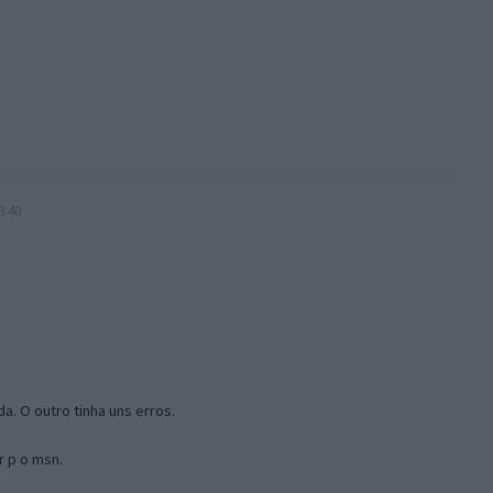
3:40
a. O outro tinha uns erros.
r p o msn.