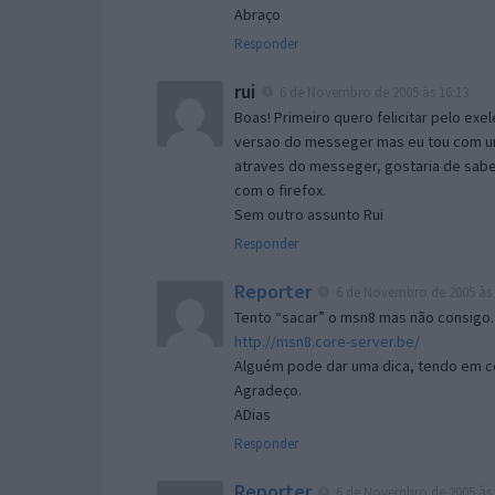
Abraço
Responder
rui
6 de Novembro de 2005 às 16:13
Boas! Primeiro quero felicitar pelo exe
versao do messeger mas eu tou com um 
atraves do messeger, gostaria de saber 
com o firefox.
Sem outro assunto Rui
Responder
Reporter
6 de Novembro de 2005 às 
Tento “sacar” o msn8 mas não consigo.
http://msn8.core-server.be/
Alguém pode dar uma dica, tendo em c
Agradeço.
ADias
Responder
Reporter
6 de Novembro de 2005 às 