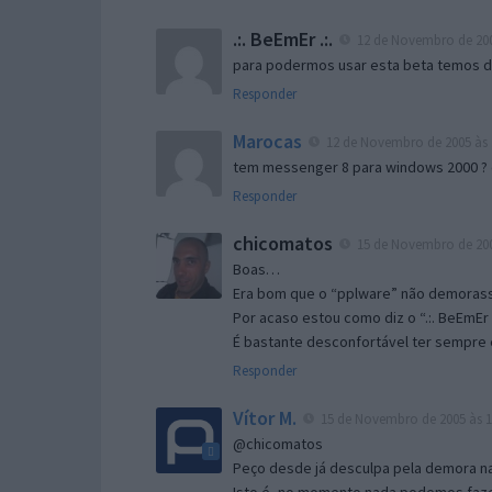
.:. BeEmEr .:.
12 de Novembro de 200
para podermos usar esta beta temos d “
Responder
Marocas
12 de Novembro de 2005 às 
tem messenger 8 para windows 2000 ?
Responder
chicomatos
15 de Novembro de 200
Boas…
Era bom que o “pplware” não demorass
Por acaso estou como diz o “.:. BeEmEr 
É bastante desconfortável ter sempre e
Responder
Vítor M.
15 de Novembro de 2005 às 1
@chicomatos
Peço desde já desculpa pela demora na 