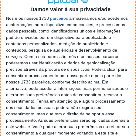
o firefox como browser predefenido
Ja percorri o painel
Damos valor à sua privacidade
de control tudo e nada. Tou a comecar a desesperar, ate ja
tentei apagar o explorer na tentativa de forçar o uso do
Nós e os nossos 1733
parceiros
armazenamos e/ou acedemos
firefox mas em vao. Kaso te lembres de outra dica fico
a informações num dispositivo, como cookies, e processamos
agradecido, caso contrario obrigado a mesma
dados pessoais, como identificadores únicos e informações
Responder
padrão enviadas por um dispositivo para publicidade e
conteúdos personalizados, medição de publicidade e
Vítor M.
conteúdos, pesquisa de audiências e desenvolvimento de
7 de Novembro de 2005 às 01:39
serviços.
Com a sua permissão, nós e os nossos parceiros
@Reporter
poderemos usar identificação e dados de geolocalização
Desculpa mas o link funciona. Seja como for segue por mail
precisos através da procura de dispositivos. Poderá clicar para
o MSn Messenger 8.
consentir o processamento por nossa parte e pela parte dos
Responder
nossos 1733 parceiros, conforme descrito acima. Em
alternativa, pode aceder a informações mais pormenorizadas e
Vítor M.
7 de Novembro de 2005 às 11:21
alterar as suas preferências antes de consentir ou recusar o
@Rui
consentimento.
Tenha em atenção que algum processamento
Tens de encontrar o que te falei. Faz da seguinte maneira,
dos seus dados pessoais poderá não exigir o seu
janela iniciar e no topo dessa janela com o botão direito do
consentimento, mas que tem o direito de se opor a esse
rato faz propriedades. Depois no separador Menu ‘Iniciar’
processamento. As suas preferências serão aplicadas apenas a
clica no botão ‘Personalizar’ aí encontrarás no separador
este website. Você pode alterar suas preferências ou retirar seu
geral a opção para escolheres o Browser com que queres
consentimento a qualquer momento voltando a este site e