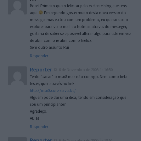
Boas! Primeiro quero felicitar pelo exelente blog que tens
aqui
Em segundo gostei muito desta nova versao do
messeger mas eu tou com um problema, eu que so uso o
explorer para ver o mail do hotmail atraves do messeger,
gostaria de saber se e possivel alterar algo para este em vez
de abrir com o ie abrir com o firefox.
Sem outro assunto Rui
Responder
Reporter
6 de Novembro de 2005 às 16:50
Tento “sacar” o msn8 mas não consigo. Nem como beta
tester, quer através ho link
http://msn8.core-server.be/
Alguém pode dar uma dica, tendo em consideração que
sou um principiante?
Agradeço.
ADias
Responder
Reporter
6 de Novembro de 2005 às 19:51