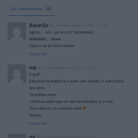
Comentários
25
Baratão
5 de Novembro de 2005 às 23:40
Agora … sim .. eu sou um ‘beta testers’
kkkkkkkkk… vleww
Vamos ver eh bom mesmo..
Responder
mp
6 de Novembro de 2005 às 01:43
E quê?
Este msm ta melhor k o outro sem duvida. O outro tinha
uns erros.
Tá perfeito msm.
Continua assim que um dia irás trabalhar p o msn.
Tou a brincar, tu n pescas nada
Abraço
Responder
rui
6 de Novembro de 2005 às 16:13