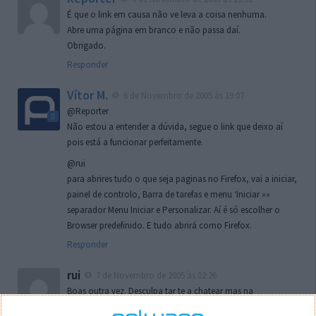
É que o link em causa não ve leva a coisa nenhuma.
Abre uma página em branco e não passa daí.
Obrigado.
Responder
Vítor M.
6 de Novembro de 2005 às 19:07
@Reporter
Não estou a entender a dúvida, segue o link que deixo aí
pois está a funcionar perfeitamente.
@rui
para abrires tudo o que seja paginas no Firefox, vai a iniciar,
painel de controlo, Barra de tarefas e menu ‘Iniciar »»
separador Menu Iniciar e Personalizar. Aí é só escolher o
Browser predefinido. E tudo abrirá como Firefox.
Responder
rui
7 de Novembro de 2005 às 02:26
Boas outra vez. Desculpa tar te a chatear mas na
localizaçao referida n se encontra la nada k me permita por