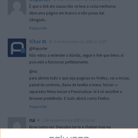
É que o link em causa não ve leva a coisa nenhuma.
Abre uma página em branco e não passa daí.
Obrigado.
Responder
Vítor M.
6 de Novembro de 2005 às 19:07
@Reporter
Não estou a entender a dúvida, segue o link que deixo aí
pois está a funcionar perfeitamente.
@rui
para abrires tudo o que seja paginas no Firefox, vai a iniciar,
painel de controlo, Barra de tarefas e menu ‘Iniciar »»
separador Menu Iniciar e Personalizar. Aí é só escolher o
Browser predefinido. E tudo abrirá como Firefox.
Responder
rui
7 de Novembro de 2005 às 02:26
Boas outra vez. Desculpa tar te a chatear mas na
localizaçao referida n se encontra la nada k me permita por