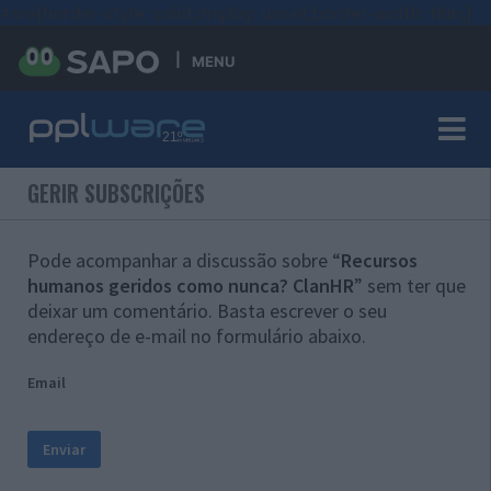
#sre{border-style: solid;display: unset;border-width: thin;}
MENU
GERIR SUBSCRIÇÕES
Pode acompanhar a discussão sobre “
Recursos
humanos geridos como nunca? ClanHR
” sem ter que
deixar um comentário. Basta escrever o seu
endereço de e-mail no formulário abaixo.
Email