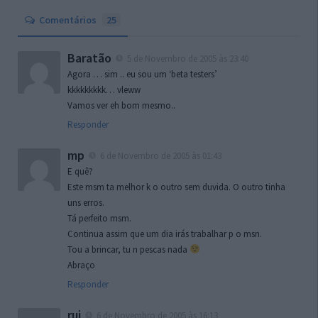
Comentários
25
Baratão
5 de Novembro de 2005 às 23:40
Agora … sim .. eu sou um ‘beta testers’
kkkkkkkkk… vleww
Vamos ver eh bom mesmo..
Responder
mp
6 de Novembro de 2005 às 01:43
E quê?
Este msm ta melhor k o outro sem duvida. O outro tinha
uns erros.
Tá perfeito msm.
Continua assim que um dia irás trabalhar p o msn.
Tou a brincar, tu n pescas nada
Abraço
Responder
rui
6 de Novembro de 2005 às 16:13