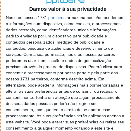
o firefox como browser predefenido
Ja percorri o painel
Damos valor à sua privacidade
de control tudo e nada. Tou a comecar a desesperar, ate ja
tentei apagar o explorer na tentativa de forçar o uso do
Nós e os nossos 1731
parceiros
armazenamos e/ou acedemos
firefox mas em vao. Kaso te lembres de outra dica fico
a informações num dispositivo, como cookies, e processamos
agradecido, caso contrario obrigado a mesma
dados pessoais, como identificadores únicos e informações
Responder
padrão enviadas por um dispositivo para publicidade e
conteúdos personalizados, medição de publicidade e
Vítor M.
conteúdos, pesquisa de audiências e desenvolvimento de
7 de Novembro de 2005 às 01:39
serviços.
Com a sua permissão, nós e os nossos parceiros
@Reporter
poderemos usar identificação e dados de geolocalização
Desculpa mas o link funciona. Seja como for segue por mail
precisos através da procura de dispositivos. Poderá clicar para
o MSn Messenger 8.
consentir o processamento por nossa parte e pela parte dos
Responder
nossos 1731 parceiros, conforme descrito acima. Em
alternativa, pode aceder a informações mais pormenorizadas e
Vítor M.
7 de Novembro de 2005 às 11:21
alterar as suas preferências antes de consentir ou recusar o
@Rui
consentimento.
Tenha em atenção que algum processamento
Tens de encontrar o que te falei. Faz da seguinte maneira,
dos seus dados pessoais poderá não exigir o seu
janela iniciar e no topo dessa janela com o botão direito do
consentimento, mas que tem o direito de se opor a esse
rato faz propriedades. Depois no separador Menu ‘Iniciar’
processamento. As suas preferências serão aplicadas apenas a
clica no botão ‘Personalizar’ aí encontrarás no separador
este website. Você pode alterar suas preferências ou retirar seu
geral a opção para escolheres o Browser com que queres
consentimento a qualquer momento voltando a este site e