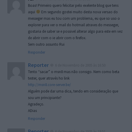
Boas! Primeiro quero felicitar pelo exelente blog que tens
aqui
Em segundo gostei muito desta nova versao do
messeger mas eu tou com um problema, eu que so uso o
explorer para ver o mail do hotmail atraves do messeger,
gostaria de saber se e possivel alterar algo para este em vez
de abrir com o ie abrir com o firefox.
Sem outro assunto Rui
Responder
Reporter
6 de Novembro de 2005 às 16:50
Tento “sacar” o msn8 mas não consigo. Nem como beta
tester, quer através ho link
http://msn8.core-server.be/
Alguém pode dar uma dica, tendo em consideração que
sou um principiante?
Agradeço.
ADias
Responder
Reporter
6 de Novembro de 2005 às 19:51