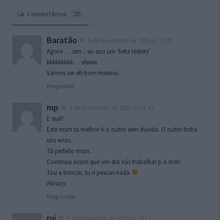
Comentários
25
Baratão
5 de Novembro de 2005 às 23:40
Agora … sim .. eu sou um ‘beta testers’
kkkkkkkkk… vleww
Vamos ver eh bom mesmo..
Responder
mp
6 de Novembro de 2005 às 01:43
E quê?
Este msm ta melhor k o outro sem duvida. O outro tinha
uns erros.
Tá perfeito msm.
Continua assim que um dia irás trabalhar p o msn.
Tou a brincar, tu n pescas nada
Abraço
Responder
rui
6 de Novembro de 2005 às 16:13