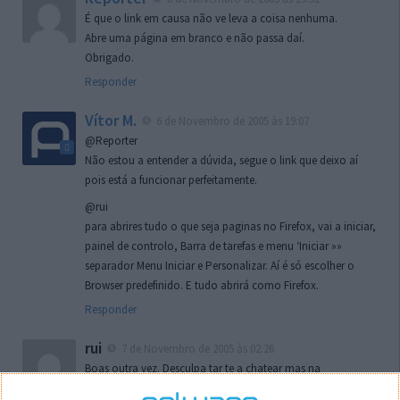
É que o link em causa não ve leva a coisa nenhuma.
Abre uma página em branco e não passa daí.
Obrigado.
Responder
Vítor M.
6 de Novembro de 2005 às 19:07
@Reporter
Não estou a entender a dúvida, segue o link que deixo aí
pois está a funcionar perfeitamente.
@rui
para abrires tudo o que seja paginas no Firefox, vai a iniciar,
painel de controlo, Barra de tarefas e menu ‘Iniciar »»
separador Menu Iniciar e Personalizar. Aí é só escolher o
Browser predefinido. E tudo abrirá como Firefox.
Responder
rui
7 de Novembro de 2005 às 02:26
Boas outra vez. Desculpa tar te a chatear mas na
localizaçao referida n se encontra la nada k me permita por