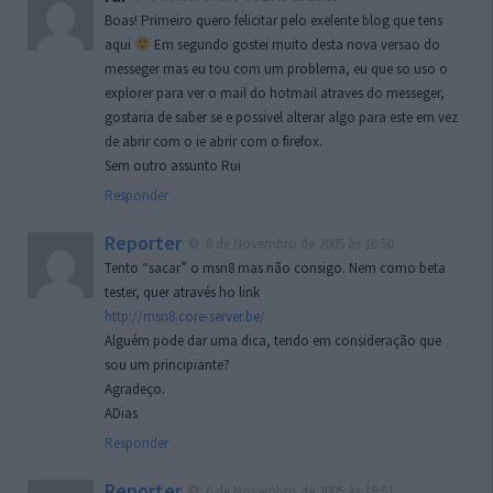
Boas! Primeiro quero felicitar pelo exelente blog que tens
aqui
Em segundo gostei muito desta nova versao do
messeger mas eu tou com um problema, eu que so uso o
explorer para ver o mail do hotmail atraves do messeger,
gostaria de saber se e possivel alterar algo para este em vez
de abrir com o ie abrir com o firefox.
Sem outro assunto Rui
Responder
Reporter
6 de Novembro de 2005 às 16:50
Tento “sacar” o msn8 mas não consigo. Nem como beta
tester, quer através ho link
http://msn8.core-server.be/
Alguém pode dar uma dica, tendo em consideração que
sou um principiante?
Agradeço.
ADias
Responder
Reporter
6 de Novembro de 2005 às 19:51