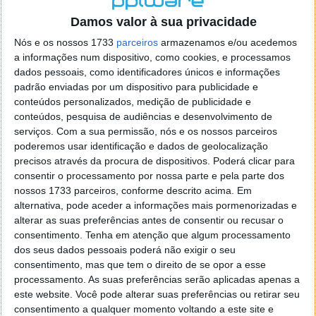
o firefox como browser predefenido
Ja percorri o painel
Damos valor à sua privacidade
de control tudo e nada. Tou a comecar a desesperar, ate ja
tentei apagar o explorer na tentativa de forçar o uso do
Nós e os nossos 1733
parceiros
armazenamos e/ou acedemos
firefox mas em vao. Kaso te lembres de outra dica fico
a informações num dispositivo, como cookies, e processamos
agradecido, caso contrario obrigado a mesma
dados pessoais, como identificadores únicos e informações
Responder
padrão enviadas por um dispositivo para publicidade e
conteúdos personalizados, medição de publicidade e
Vítor M.
conteúdos, pesquisa de audiências e desenvolvimento de
7 de Novembro de 2005 às 01:39
serviços.
Com a sua permissão, nós e os nossos parceiros
@Reporter
poderemos usar identificação e dados de geolocalização
Desculpa mas o link funciona. Seja como for segue por mail
precisos através da procura de dispositivos. Poderá clicar para
o MSn Messenger 8.
consentir o processamento por nossa parte e pela parte dos
Responder
nossos 1733 parceiros, conforme descrito acima. Em
alternativa, pode aceder a informações mais pormenorizadas e
Vítor M.
7 de Novembro de 2005 às 11:21
alterar as suas preferências antes de consentir ou recusar o
@Rui
consentimento.
Tenha em atenção que algum processamento
Tens de encontrar o que te falei. Faz da seguinte maneira,
dos seus dados pessoais poderá não exigir o seu
janela iniciar e no topo dessa janela com o botão direito do
consentimento, mas que tem o direito de se opor a esse
rato faz propriedades. Depois no separador Menu ‘Iniciar’
processamento. As suas preferências serão aplicadas apenas a
clica no botão ‘Personalizar’ aí encontrarás no separador
este website. Você pode alterar suas preferências ou retirar seu
geral a opção para escolheres o Browser com que queres
consentimento a qualquer momento voltando a este site e