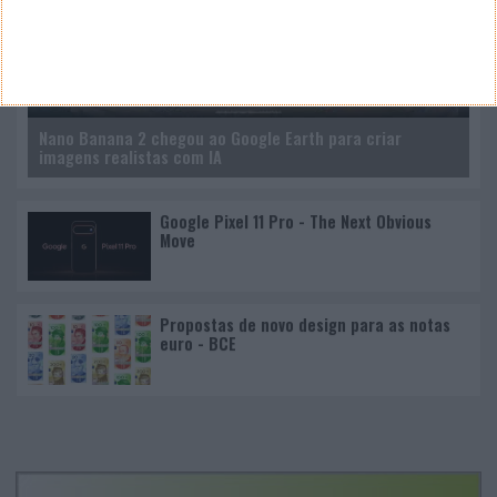
Nano Banana 2 chegou ao Google Earth para criar
imagens realistas com IA
Google Pixel 11 Pro - The Next Obvious
Move
Propostas de novo design para as notas
euro - BCE