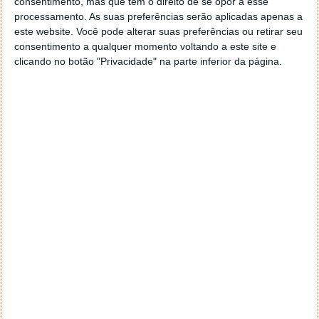
consentimento, mas que tem o direito de se opor a esse
navegar e o gestor de e-mail. Caso não consigas chegar lá,
processamento. As suas preferências serão aplicadas apenas a
vais ao teu Firefox e nas ferramentas ou tools escolhes
este website. Você pode alterar suas preferências ou retirar seu
‘Opções’ ou ‘Options’ icon geral da então janela aberta e
consentimento a qualquer momento voltando a este site e
logo perto do fim encontras um local para colocares um
clicando no botão "Privacidade" na parte inferior da página.
visto que vai obrigar o Firefox a verificar se este é o browser
predefinido.
Responder
Reporter
7 de Novembro de 2005 às 12:57
Aguardo, então, o e-mail, Vitor.
Muito obrigado.
Responder
Reporter
7 de Novembro de 2005 às 19:51
É só para dizer que ainda não me chegou mail algum.
Grato.
Responder
cristalina
11 de Novembro de 2005 às 17:00
então people