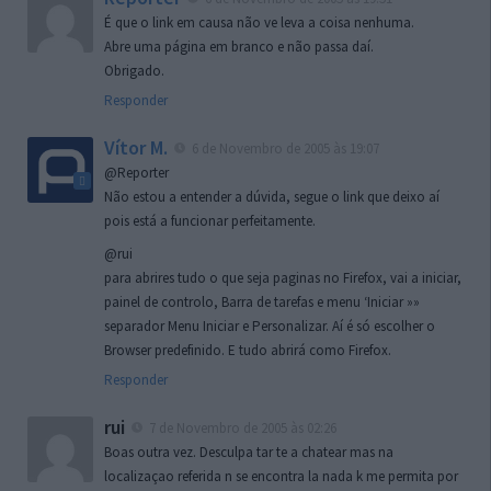
É que o link em causa não ve leva a coisa nenhuma.
Abre uma página em branco e não passa daí.
Obrigado.
Responder
Vítor M.
6 de Novembro de 2005 às 19:07
@Reporter
Não estou a entender a dúvida, segue o link que deixo aí
pois está a funcionar perfeitamente.
@rui
para abrires tudo o que seja paginas no Firefox, vai a iniciar,
painel de controlo, Barra de tarefas e menu ‘Iniciar »»
separador Menu Iniciar e Personalizar. Aí é só escolher o
Browser predefinido. E tudo abrirá como Firefox.
Responder
rui
7 de Novembro de 2005 às 02:26
Boas outra vez. Desculpa tar te a chatear mas na
localizaçao referida n se encontra la nada k me permita por