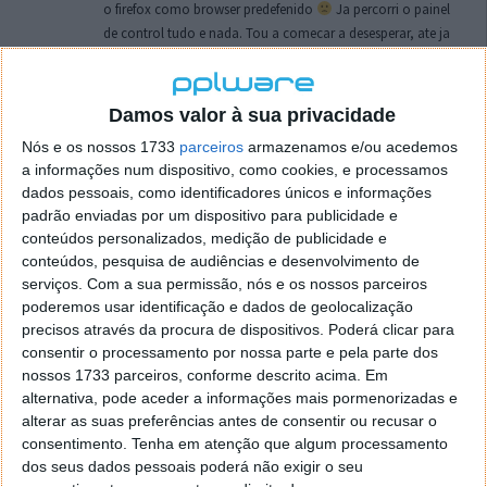
o firefox como browser predefenido
Ja percorri o painel
de control tudo e nada. Tou a comecar a desesperar, ate ja
tentei apagar o explorer na tentativa de forçar o uso do
firefox mas em vao. Kaso te lembres de outra dica fico
agradecido, caso contrario obrigado a mesma
Damos valor à sua privacidade
Responder
Nós e os nossos 1733
parceiros
armazenamos e/ou acedemos
a informações num dispositivo, como cookies, e processamos
Vítor M.
7 de Novembro de 2005 às 01:39
dados pessoais, como identificadores únicos e informações
@Reporter
padrão enviadas por um dispositivo para publicidade e
Desculpa mas o link funciona. Seja como for segue por mail
conteúdos personalizados, medição de publicidade e
o MSn Messenger 8.
conteúdos, pesquisa de audiências e desenvolvimento de
Responder
serviços.
Com a sua permissão, nós e os nossos parceiros
poderemos usar identificação e dados de geolocalização
Vítor M.
precisos através da procura de dispositivos. Poderá clicar para
7 de Novembro de 2005 às 11:21
consentir o processamento por nossa parte e pela parte dos
@Rui
nossos 1733 parceiros, conforme descrito acima. Em
Tens de encontrar o que te falei. Faz da seguinte maneira,
alternativa, pode aceder a informações mais pormenorizadas e
janela iniciar e no topo dessa janela com o botão direito do
alterar as suas preferências antes de consentir ou recusar o
rato faz propriedades. Depois no separador Menu ‘Iniciar’
consentimento.
Tenha em atenção que algum processamento
clica no botão ‘Personalizar’ aí encontrarás no separador
dos seus dados pessoais poderá não exigir o seu
geral a opção para escolheres o Browser com que queres