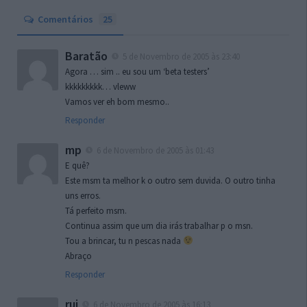
Comentários
25
Baratão
5 de Novembro de 2005 às 23:40
Agora … sim .. eu sou um ‘beta testers’
kkkkkkkkk… vleww
Vamos ver eh bom mesmo..
Responder
mp
6 de Novembro de 2005 às 01:43
E quê?
Este msm ta melhor k o outro sem duvida. O outro tinha
uns erros.
Tá perfeito msm.
Continua assim que um dia irás trabalhar p o msn.
Tou a brincar, tu n pescas nada
Abraço
Responder
rui
6 de Novembro de 2005 às 16:13