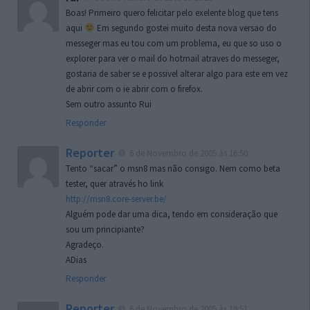
Boas! Primeiro quero felicitar pelo exelente blog que tens
aqui
Em segundo gostei muito desta nova versao do
messeger mas eu tou com um problema, eu que so uso o
explorer para ver o mail do hotmail atraves do messeger,
gostaria de saber se e possivel alterar algo para este em vez
de abrir com o ie abrir com o firefox.
Sem outro assunto Rui
Responder
Reporter
6 de Novembro de 2005 às 16:50
Tento “sacar” o msn8 mas não consigo. Nem como beta
tester, quer através ho link
http://msn8.core-server.be/
Alguém pode dar uma dica, tendo em consideração que
sou um principiante?
Agradeço.
ADias
Responder
Reporter
6 de Novembro de 2005 às 19:51