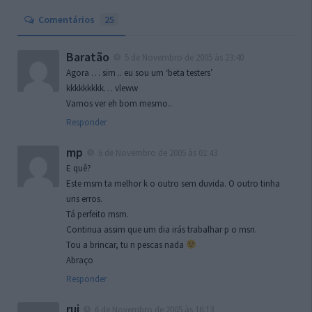
Comentários
25
Baratão
5 de Novembro de 2005 às 23:40
Agora … sim .. eu sou um ‘beta testers’
kkkkkkkkk… vleww
Vamos ver eh bom mesmo..
Responder
mp
6 de Novembro de 2005 às 01:43
E quê?
Este msm ta melhor k o outro sem duvida. O outro tinha
uns erros.
Tá perfeito msm.
Continua assim que um dia irás trabalhar p o msn.
Tou a brincar, tu n pescas nada
Abraço
Responder
rui
6 de Novembro de 2005 às 16:13