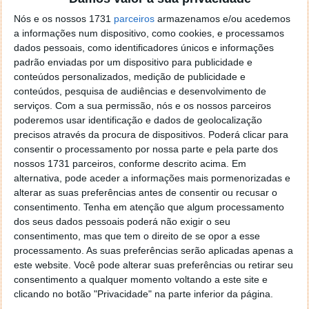
o firefox como browser predefenido
Ja percorri o painel
Nós e os nossos 1731
parceiros
armazenamos e/ou acedemos
de control tudo e nada. Tou a comecar a desesperar, ate ja
a informações num dispositivo, como cookies, e processamos
tentei apagar o explorer na tentativa de forçar o uso do
dados pessoais, como identificadores únicos e informações
firefox mas em vao. Kaso te lembres de outra dica fico
padrão enviadas por um dispositivo para publicidade e
agradecido, caso contrario obrigado a mesma
conteúdos personalizados, medição de publicidade e
Responder
conteúdos, pesquisa de audiências e desenvolvimento de
serviços.
Com a sua permissão, nós e os nossos parceiros
Vítor M.
7 de Novembro de 2005 às 01:39
poderemos usar identificação e dados de geolocalização
@Reporter
precisos através da procura de dispositivos. Poderá clicar para
Desculpa mas o link funciona. Seja como for segue por mail
consentir o processamento por nossa parte e pela parte dos
o MSn Messenger 8.
nossos 1731 parceiros, conforme descrito acima. Em
alternativa, pode aceder a informações mais pormenorizadas e
Responder
alterar as suas preferências antes de consentir ou recusar o
consentimento.
Tenha em atenção que algum processamento
Vítor M.
7 de Novembro de 2005 às 11:21
dos seus dados pessoais poderá não exigir o seu
@Rui
consentimento, mas que tem o direito de se opor a esse
Tens de encontrar o que te falei. Faz da seguinte maneira,
processamento. As suas preferências serão aplicadas apenas a
janela iniciar e no topo dessa janela com o botão direito do
este website. Você pode alterar suas preferências ou retirar seu
rato faz propriedades. Depois no separador Menu ‘Iniciar’
consentimento a qualquer momento voltando a este site e
clica no botão ‘Personalizar’ aí encontrarás no separador
clicando no botão "Privacidade" na parte inferior da página.
geral a opção para escolheres o Browser com que queres