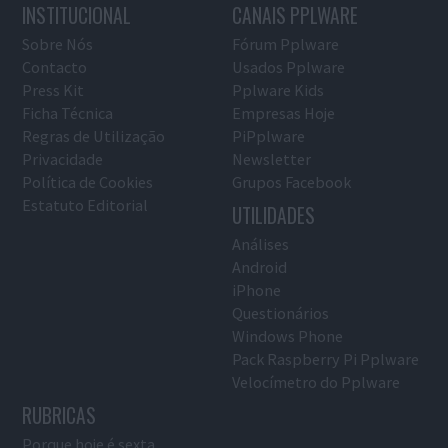
INSTITUCIONAL
CANAIS PPLWARE
Sobre Nós
Fórum Pplware
Contacto
Usados Pplware
Press Kit
Pplware Kids
Ficha Técnica
Empresas Hoje
Regras de Utilização
PiPplware
Privacidade
Newsletter
Política de Cookies
Grupos Facebook
Estatuto Editorial
UTILIDADES
Análises
Android
iPhone
Questionários
Windows Phone
Pack Raspberry Pi Pplware
Velocímetro do Pplware
RUBRICAS
Porque hoje é sexta