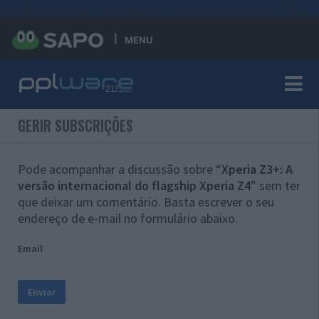
#sre{border-style: solid;display: unset;border-width: thin;}
MENU
GERIR SUBSCRIÇÕES
Pode acompanhar a discussão sobre “
Xperia Z3+: A
versão internacional do flagship Xperia Z4
” sem ter
que deixar um comentário. Basta escrever o seu
endereço de e-mail no formulário abaixo.
Email