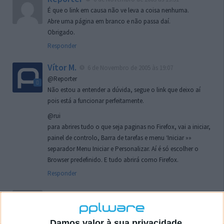
É que o link em causa não ve leva a coisa nenhuma.
Abre uma página em branco e não passa daí.
Obrigado.
Responder
Vítor M.
6 de Novembro de 2005 às 19:07
@Reporter
Não estou a entender a dúvida, segue o link que deixo aí
pois está a funcionar perfeitamente.
@rui
para abrires tudo o que seja paginas no Firefox, vai a iniciar,
painel de controlo, Barra de tarefas e menu ‘Iniciar »»
separador Menu Iniciar e Personalizar. Aí é só escolher o
Browser predefinido. E tudo abrirá como Firefox.
Responder
rui
7 de Novembro de 2005 às 02:26
Boas outra vez. Desculpa tar te a chatear mas na
localizaçao referida n se encontra la nada k me permita por
Damos valor à sua privacidade