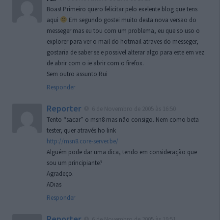
Boas! Primeiro quero felicitar pelo exelente blog que tens
aqui
Em segundo gostei muito desta nova versao do
messeger mas eu tou com um problema, eu que so uso o
explorer para ver o mail do hotmail atraves do messeger,
gostaria de saber se e possivel alterar algo para este em vez
de abrir com o ie abrir com o firefox.
Sem outro assunto Rui
Responder
Reporter
6 de Novembro de 2005 às 16:50
Tento “sacar” o msn8 mas não consigo. Nem como beta
tester, quer através ho link
http://msn8.core-server.be/
Alguém pode dar uma dica, tendo em consideração que
sou um principiante?
Agradeço.
ADias
Responder
Reporter
6 de Novembro de 2005 às 19:51