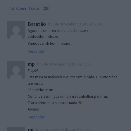
Comentários
25
Baratão
5 de Novembro de 2005 às 23:40
Agora … sim .. eu sou um ‘beta testers’
kkkkkkkkk… vleww
Vamos ver eh bom mesmo..
Responder
mp
6 de Novembro de 2005 às 01:43
E quê?
Este msm ta melhor k o outro sem duvida. O outro tinha
uns erros.
Tá perfeito msm.
Continua assim que um dia irás trabalhar p o msn.
Tou a brincar, tu n pescas nada
Abraço
Responder
rui
6 de Novembro de 2005 às 16:13