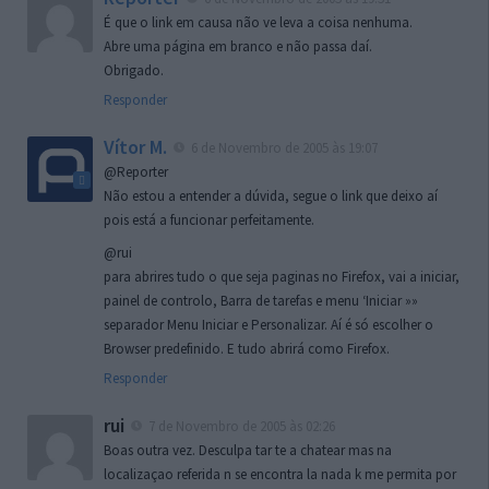
É que o link em causa não ve leva a coisa nenhuma.
Abre uma página em branco e não passa daí.
Obrigado.
Responder
Vítor M.
6 de Novembro de 2005 às 19:07
@Reporter
Não estou a entender a dúvida, segue o link que deixo aí
pois está a funcionar perfeitamente.
@rui
para abrires tudo o que seja paginas no Firefox, vai a iniciar,
painel de controlo, Barra de tarefas e menu ‘Iniciar »»
separador Menu Iniciar e Personalizar. Aí é só escolher o
Browser predefinido. E tudo abrirá como Firefox.
Responder
rui
7 de Novembro de 2005 às 02:26
Boas outra vez. Desculpa tar te a chatear mas na
localizaçao referida n se encontra la nada k me permita por