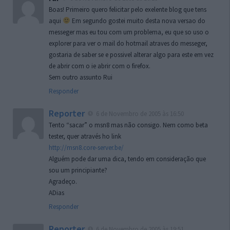
Boas! Primeiro quero felicitar pelo exelente blog que tens
aqui
Em segundo gostei muito desta nova versao do
messeger mas eu tou com um problema, eu que so uso o
explorer para ver o mail do hotmail atraves do messeger,
gostaria de saber se e possivel alterar algo para este em vez
de abrir com o ie abrir com o firefox.
Sem outro assunto Rui
Responder
Reporter
6 de Novembro de 2005 às 16:50
Tento “sacar” o msn8 mas não consigo. Nem como beta
tester, quer através ho link
http://msn8.core-server.be/
Alguém pode dar uma dica, tendo em consideração que
sou um principiante?
Agradeço.
ADias
Responder
Reporter
6 de Novembro de 2005 às 19:51