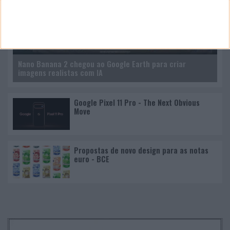
Nano Banana 2 chegou ao Google Earth para criar
imagens realistas com IA
Google Pixel 11 Pro - The Next Obvious
Move
Propostas de novo design para as notas
euro - BCE