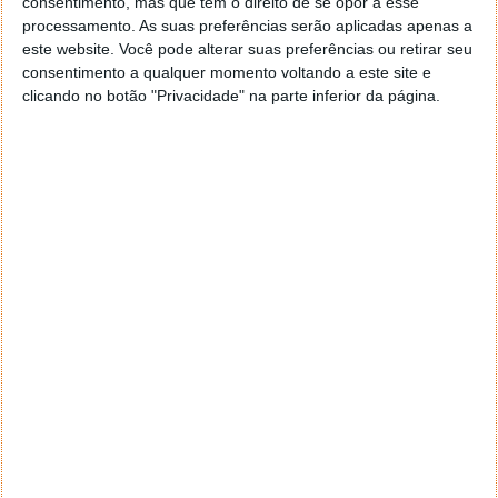
consentimento, mas que tem o direito de se opor a esse
navegar e o gestor de e-mail. Caso não consigas chegar lá,
processamento. As suas preferências serão aplicadas apenas a
vais ao teu Firefox e nas ferramentas ou tools escolhes
este website. Você pode alterar suas preferências ou retirar seu
‘Opções’ ou ‘Options’ icon geral da então janela aberta e
consentimento a qualquer momento voltando a este site e
logo perto do fim encontras um local para colocares um
clicando no botão "Privacidade" na parte inferior da página.
visto que vai obrigar o Firefox a verificar se este é o browser
predefinido.
Responder
Reporter
7 de Novembro de 2005 às 12:57
Aguardo, então, o e-mail, Vitor.
Muito obrigado.
Responder
Reporter
7 de Novembro de 2005 às 19:51
É só para dizer que ainda não me chegou mail algum.
Grato.
Responder
cristalina
11 de Novembro de 2005 às 17:00
então people