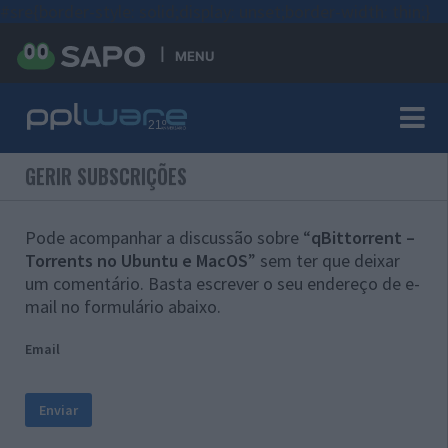
#sre{border-style: solid;display: unset;border-width: thin;}
MENU
GERIR SUBSCRIÇÕES
Pode acompanhar a discussão sobre “
qBittorrent –
Torrents no Ubuntu e MacOS
” sem ter que deixar
um comentário. Basta escrever o seu endereço de e-
mail no formulário abaixo.
Email