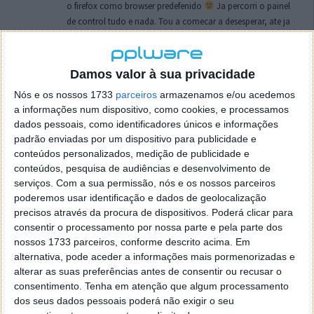
o firefox como browser predefenido
Ja percorri o painel
de control tudo e nada. Tou a comecar a desesperar, ate ja
tentei apagar o explorer na tentativa de forçar o uso do
firefox mas em vao. Kaso te lembres de outra dica fico
agradecido, caso contrario obrigado a mesma
Damos valor à sua privacidade
Responder
Nós e os nossos 1733
parceiros
armazenamos e/ou acedemos
a informações num dispositivo, como cookies, e processamos
Vítor M.
7 de Novembro de 2005 às 01:39
dados pessoais, como identificadores únicos e informações
@Reporter
padrão enviadas por um dispositivo para publicidade e
Desculpa mas o link funciona. Seja como for segue por mail
conteúdos personalizados, medição de publicidade e
o MSn Messenger 8.
conteúdos, pesquisa de audiências e desenvolvimento de
Responder
serviços.
Com a sua permissão, nós e os nossos parceiros
poderemos usar identificação e dados de geolocalização
Vítor M.
precisos através da procura de dispositivos. Poderá clicar para
7 de Novembro de 2005 às 11:21
consentir o processamento por nossa parte e pela parte dos
@Rui
nossos 1733 parceiros, conforme descrito acima. Em
Tens de encontrar o que te falei. Faz da seguinte maneira,
alternativa, pode aceder a informações mais pormenorizadas e
janela iniciar e no topo dessa janela com o botão direito do
alterar as suas preferências antes de consentir ou recusar o
rato faz propriedades. Depois no separador Menu ‘Iniciar’
consentimento.
Tenha em atenção que algum processamento
clica no botão ‘Personalizar’ aí encontrarás no separador
dos seus dados pessoais poderá não exigir o seu
geral a opção para escolheres o Browser com que queres