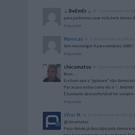
.:. BeEmEr .:.
12 de Novembro de 200
para podermos usar esta beta temos d “
Responder
Marocas
12 de Novembro de 2005 às 
tem messenger 8 para windows 2000 ?
Responder
chicomatos
15 de Novembro de 200
Boas…
Era bom que o “pplware” não demorass
Por acaso estou como diz o “.:. BeEmEr 
É bastante desconfortável ter sempre e
Responder
Vítor M.
15 de Novembro de 2005 às 1
@chicomatos
Peço desde já desculpa pela demora na 