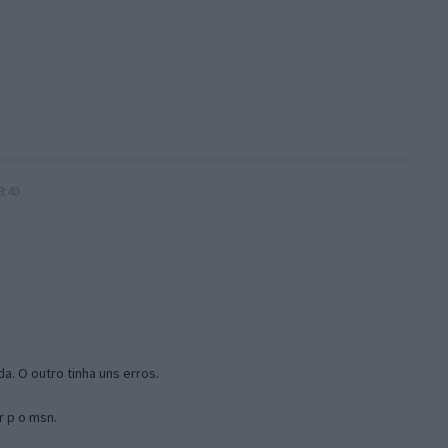
3:40
a. O outro tinha uns erros.
r p o msn.