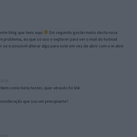
lente blog que tens aqui
Em segundo gostei muito desta nova
problema, eu que so uso o explorer para ver o mail do hotmail
se e possivel alterar algo para este em vez de abrir com o ie abrir
16:50
 Nem como beta tester, quer através ho link
onsideração que sou um principiante?
19:51