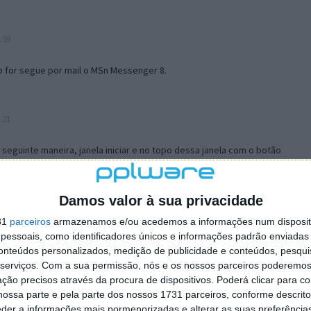
:39
o for segue por mail o MSn Messenger 8.
:21
a seguinte maneira, janela iniciar e no topo dessa janela com o botão
 no separador Menu ‘Iniciar’ clica no botão ‘Personalizar’ aí
ão para escolheres o Browser com que queres navegar e o gestor de
is ao teu Firefox e nas ferramentas ou tools escolhes ‘Opções’ ou
Damos valor à sua privacidade
erta e logo perto do fim encontras um local para colocares um visto
31
parceiros
armazenamos e/ou acedemos a informações num dispositi
e este é o browser predefinido.
essoais, como identificadores únicos e informações padrão enviadas 
conteúdos personalizados, medição de publicidade e conteúdos, pesqui
serviços.
Com a sua permissão, nós e os nossos parceiros poderemos 
12:57
ção precisos através da procura de dispositivos. Poderá clicar para co
ossa parte e pela parte dos nossos 1731 parceiros, conforme descrit
eder a informações mais pormenorizadas e alterar as suas preferência