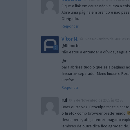
É que o link em causa não ve leva a co
Abre uma página em branco e não passa
Obrigado.
Responder
Vítor M.
6 de Novembro de 2005 às 19
@Reporter
Não estou a entender a dúvida, segue o 
@rui
para abrires tudo o que seja paginas no 
‘Iniciar »» separador Menu Iniciar e Per
Firefox.
Responder
rui
7 de Novembro de 2005 às 02:26
Boas outra vez. Desculpa tar te a chate
o firefox como browser predefenido
desesperar, ate ja tentei apagar o expl
lembres de outra dica fico agradecido