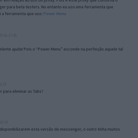
 em relação ao uso do proxy. Pois é este proxy que contorna o
ger para beta testers. No entanto eu uso uma ferramenta que
i a ferramenta que uso:
Power Menu
5 às 17:45
lente ajuda! Pois o “Power Menu” esconde na perfeição aquele tal
1:19
 para eliminar as Tabs?
20:19
disponibilizarem esta versão do messenger, o outro tinha muitos