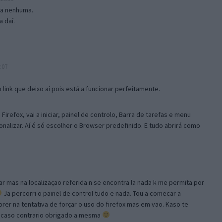
isa nenhuma.
 daí.
:07
link que deixo aí pois está a funcionar perfeitamente.
Firefox, vai a iniciar, painel de controlo, Barra de tarefas e menu
sonalizar. Aí é só escolher o Browser predefinido. E tudo abrirá como
ar mas na localizaçao referida n se encontra la nada k me permita por
Ja percorri o painel de control tudo e nada. Tou a comecar a
orer na tentativa de forçar o uso do firefox mas em vao. Kaso te
, caso contrario obrigado a mesma