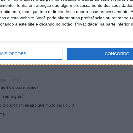
timento.
Tenha em atenção que algum processamento dos seus dados
nsentimento, mas que tem o direito de se opor a esse processamento. A
as a este website. Você pode alterar suas preferências ou retirar seu
19:51
tando a este site e clicando no botão "Privacidade" na parte inferior 
u mail algum.
s 17:00
AIS OPÇÕES
CONCORDO
005 às 17:14
o no 8.0 é boa mesmo?
tem em inglês?
 todos falam eu juro que mudo para o 8.0.
ail.