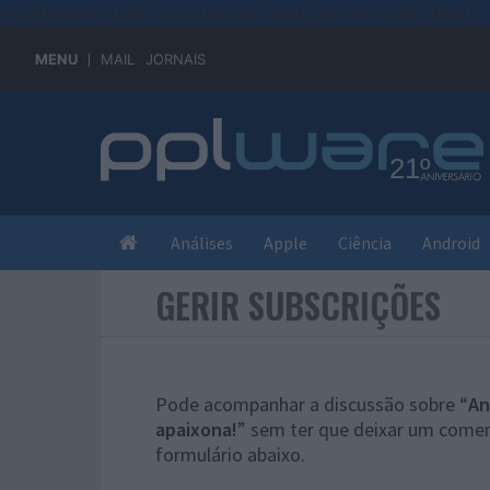
#sre{border-style: solid;display: unset;border-width: thin;}
MENU
MAIL
JORNAIS
Análises
Apple
Ciência
Android
GERIR SUBSCRIÇÕES
Pode acompanhar a discussão sobre “
An
apaixona!
” sem ter que deixar um comen
formulário abaixo.