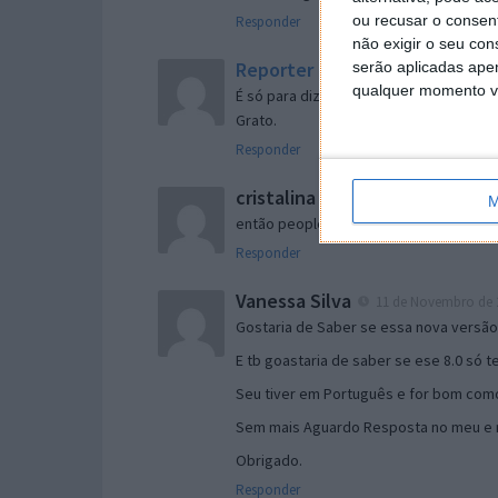
ou recusar o consen
Responder
não exigir o seu co
Reporter
serão aplicadas apen
7 de Novembro de 2005 às 
qualquer momento vol
É só para dizer que ainda não me chego
Grato.
Responder
cristalina
11 de Novembro de 2005 à
M
então people
Responder
Vanessa Silva
11 de Novembro de 2
Gostaria de Saber se essa nova versã
E tb goastaria de saber se ese 8.0 só 
Seu tiver em Português e for bom como
Sem mais Aguardo Resposta no meu e m
Obrigado.
Responder