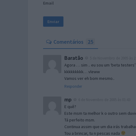
Email
Comentários
25
Baratão
5 de Novembro de 2005 às 2
Agora … sim .. eu sou um ‘beta testers’
kkkkkkkkk… vleww
Vamos ver eh bom mesmo..
Responder
mp
6 de Novembro de 2005 às 01:43
E quê?
Este msm ta melhor k o outro sem duvid
Tá perfeito msm.
Continua assim que um dia irás trabalha
Tou a brincar, tu n pescas nada