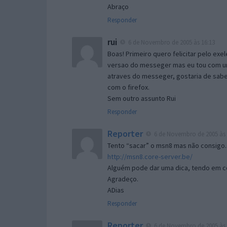
Abraço
Responder
rui
6 de Novembro de 2005 às 16:13
Boas! Primeiro quero felicitar pelo exe
versao do messeger mas eu tou com um 
atraves do messeger, gostaria de saber 
com o firefox.
Sem outro assunto Rui
Responder
Reporter
6 de Novembro de 2005 às 
Tento “sacar” o msn8 mas não consigo.
http://msn8.core-server.be/
Alguém pode dar uma dica, tendo em c
Agradeço.
ADias
Responder
Reporter
6 de Novembro de 2005 às 