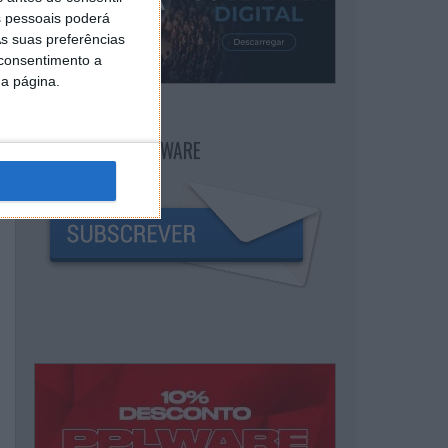
 pessoais poderá
s suas preferências
 consentimento a
da página.
NEWSLETTER PPLWARE