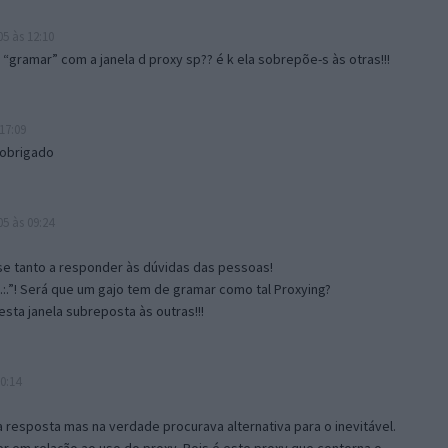
5 às 12:10
gramar” com a janela d proxy sp?? é k ela sobrepõe-s às otras!!!
17:09
 obrigado
5 às 09:24
e tanto a responder às dúvidas das pessoas!
.:.”! Será que um gajo tem de gramar como tal Proxying?
sta janela subreposta às outras!!!
0:14
resposta mas na verdade procurava alternativa para o inevitável.