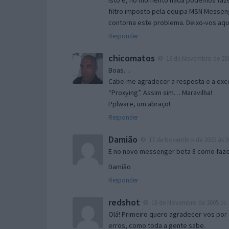
Isto é, no momento nada podemos fazer
filtro imposto pela equipa MSN Messen
contorna este problema. Deixo-vos aqu
Responder
chicomatos
16 de Novembro de 200
Boas…
Cabe-me agradecer a resposta e a exce
“Proxying”. Assim sim… Maravilha!
Pplware, um abraço!
Responder
Damião
17 de Novembro de 2005 às 0
E no novo messenger beta 8 como fazer
Damião
Responder
redshot
18 de Novembro de 2005 às 
Olá! Primeiro quero agradecer-vos por 
erros, como toda a gente sabe.