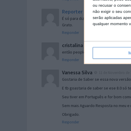
ou recusar o consen
Reporter
não exigir o seu co
7 de Novembro de 2005 às 
serão aplicadas apen
É só para dizer que ainda não me chego
qualquer momento vol
Grato.
Responder
cristalina
11 de Novembro de 2005 à
então people
M
Responder
Vanessa Silva
11 de Novembro de 2
Gostaria de Saber se essa nova versã
E tb goastaria de saber se ese 8.0 só 
Seu tiver em Português e for bom como
Sem mais Aguardo Resposta no meu e m
Obrigado.
Responder