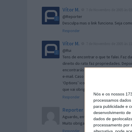
Vítor M.
7 de Novembro de 2005 às 01
@Reporter
Desculpa mas o link funciona. Seja com
Responder
Vítor M.
7 de Novembro de 2005 às 11
@Rui
Tens de encontrar o que te falei. Faz d
direito do rato faz propriedades. Depois
encontrarás no separador geral a opç
e-mail. Caso não consigas chegar lá, va
‘Options’ icon geral da então janela ab
que vai obrigar o Firefox a verificar s
Nós e os nossos 17
Responder
processamos dados p
para publicidade e 
Reporter
7 de Novembro de 2005 às 
desenvolvimento de 
Aguardo, então, o e-mail, Vitor.
dados de geolocaliza
Muito obrigado.
processamento por n
Responder
alternativa, pode ac