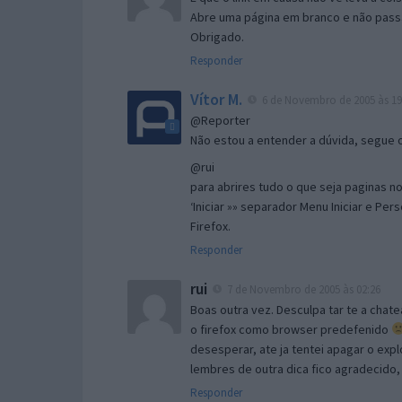
Abre uma página em branco e não passa
Obrigado.
Responder
Vítor M.
6 de Novembro de 2005 às 19
@Reporter
Não estou a entender a dúvida, segue o 
@rui
para abrires tudo o que seja paginas no 
‘Iniciar »» separador Menu Iniciar e Per
Firefox.
Responder
rui
7 de Novembro de 2005 às 02:26
Boas outra vez. Desculpa tar te a chate
o firefox como browser predefenido
desesperar, ate ja tentei apagar o expl
lembres de outra dica fico agradecido
Responder