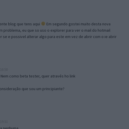
lente blog que tens aqui
Em segundo gostei muito desta nova
problema, eu que so uso o explorer para ver o mail do hotmail
se e possivel alterar algo para este em vez de abrir com o ie abrir
16:50
 Nem como beta tester, quer através ho link
onsideração que sou um principiante?
19:51
isa nenhuma.