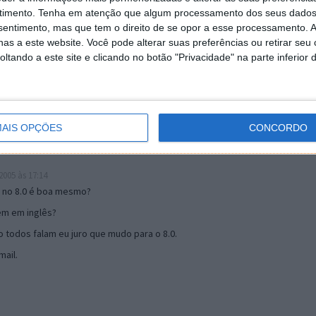
timento.
Tenha em atenção que algum processamento dos seus dados
nsentimento, mas que tem o direito de se opor a esse processamento. A
19:51
as a este website. Você pode alterar suas preferências ou retirar seu
u mail algum.
tando a este site e clicando no botão "Privacidade" na parte inferior 
s 17:00
AIS OPÇÕES
CONCORDO
005 às 17:14
o no 8.0 é boa mesmo?
tem em inglês?
 todos falam eu juro que mudo para o 8.0.
ail.