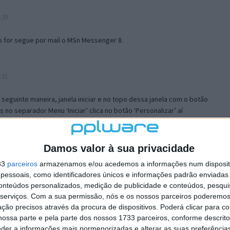
:39
o for segue por mail o MSn Messenger 8.
:21
a seguinte maneira, janela iniciar e no topo dessa janela com o botão
 no separador Menu ‘Iniciar’ clica no botão ‘Personalizar’ aí
ão para escolheres o Browser com que queres navegar e o gestor de
is ao teu Firefox e nas ferramentas ou tools escolhes ‘Opções’ ou
erta e logo perto do fim encontras um local para colocares um visto
Damos valor à sua privacidade
e este é o browser predefinido.
33
parceiros
armazenamos e/ou acedemos a informações num dispositi
essoais, como identificadores únicos e informações padrão enviadas 
conteúdos personalizados, medição de publicidade e conteúdos, pesqui
12:57
serviços.
Com a sua permissão, nós e os nossos parceiros poderemos 
ção precisos através da procura de dispositivos. Poderá clicar para co
ossa parte e pela parte dos nossos 1733 parceiros, conforme descrit
eder a informações mais pormenorizadas e alterar as suas preferência