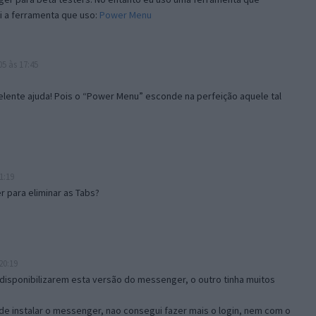
i a ferramenta que uso:
Power Menu
5 às 17:45
lente ajuda! Pois o “Power Menu” esconde na perfeição aquele tal
1:19
 para eliminar as Tabs?
20:19
disponibilizarem esta versão do messenger, o outro tinha muitos
de instalar o messenger, nao consegui fazer mais o login, nem com o