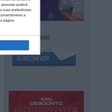
 pessoais poderá
s suas preferências
 consentimento a
da página.
NEWSLETTER PPLWARE