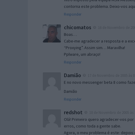
contorna este problema. Deixo-vos aqu
Responder
chicomatos
16 de Novembro de 200
Boas…
Cabe-me agradecer a resposta e a exce
“Proxying”. Assim sim… Maravilha!
Pplware, um abraço!
Responder
Damião
17 de Novembro de 2005 às 0
E no novo messenger beta 8 como fazer
Damião
Responder
redshot
18 de Novembro de 2005 às 
Olá! Primeiro quero agradecer-vos por 
erros, como toda a gente sabe.
Agora, o meu problema é este: depois 