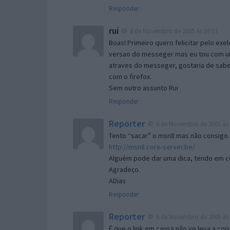
Responder
rui
6 de Novembro de 2005 às 16:13
Boas! Primeiro quero felicitar pelo exe
versao do messeger mas eu tou com um 
atraves do messeger, gostaria de saber 
com o firefox.
Sem outro assunto Rui
Responder
Reporter
6 de Novembro de 2005 às 
Tento “sacar” o msn8 mas não consigo.
http://msn8.core-server.be/
Alguém pode dar uma dica, tendo em c
Agradeço.
ADias
Responder
Reporter
6 de Novembro de 2005 às 
É que o link em causa não ve leva a co