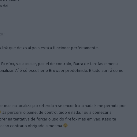
 daí.
:07
link que deixo aí pois está a funcionar perfeitamente.
Firefox, vai a iniciar, painel de controlo, Barra de tarefas e menu
sonalizar. Aí é só escolher o Browser predefinido. E tudo abrirá como
ar mas na localizaçao referida n se encontra la nada k me permita por
Ja percorri o painel de control tudo e nada. Tou a comecar a
orer na tentativa de forçar o uso do firefox mas em vao. Kaso te
, caso contrario obrigado a mesma