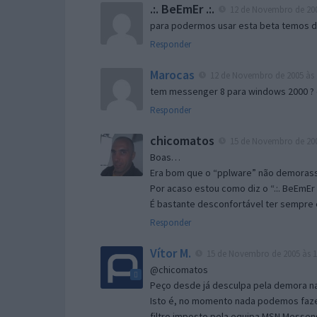
.:. BeEmEr .:.
12 de Novembro de 200
para podermos usar esta beta temos d “
Responder
Marocas
12 de Novembro de 2005 às 
tem messenger 8 para windows 2000 ?
Responder
chicomatos
15 de Novembro de 200
Boas…
Era bom que o “pplware” não demorass
Por acaso estou como diz o “.:. BeEmEr 
É bastante desconfortável ter sempre e
Responder
Vítor M.
15 de Novembro de 2005 às 1
@chicomatos
Peço desde já desculpa pela demora na 
Isto é, no momento nada podemos fazer
filtro imposto pela equipa MSN Messen