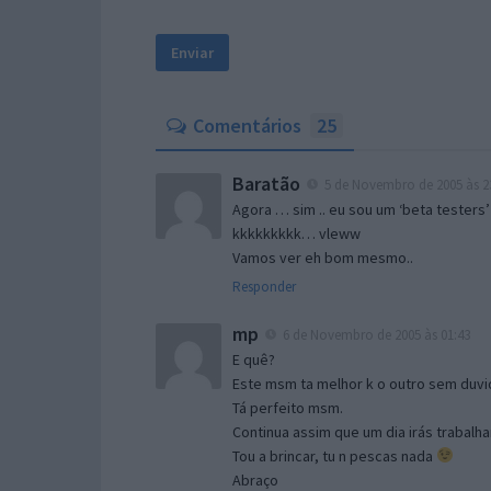
Comentários
25
Baratão
5 de Novembro de 2005 às 2
Agora … sim .. eu sou um ‘beta testers’
kkkkkkkkk… vleww
Vamos ver eh bom mesmo..
Responder
mp
6 de Novembro de 2005 às 01:43
E quê?
Este msm ta melhor k o outro sem duvid
Tá perfeito msm.
Continua assim que um dia irás trabalha
Tou a brincar, tu n pescas nada
Abraço