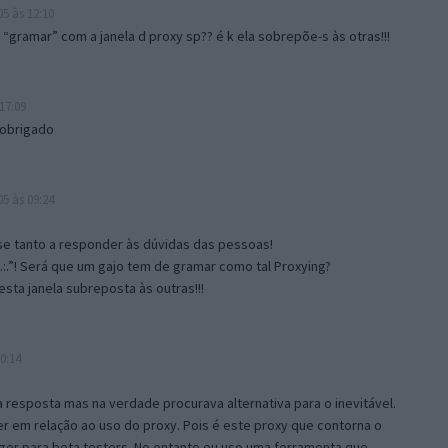
5 às 12:10
gramar” com a janela d proxy sp?? é k ela sobrepõe-s às otras!!!
17:09
 obrigado
5 às 09:24
e tanto a responder às dúvidas das pessoas!
.:.”! Será que um gajo tem de gramar como tal Proxying?
sta janela subreposta às outras!!!
0:14
resposta mas na verdade procurava alternativa para o inevitável.
 em relação ao uso do proxy. Pois é este proxy que contorna o
ger para beta testers. No entanto eu uso uma ferramenta que