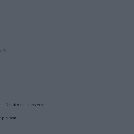
3:40
a. O outro tinha uns erros.
r p o msn.