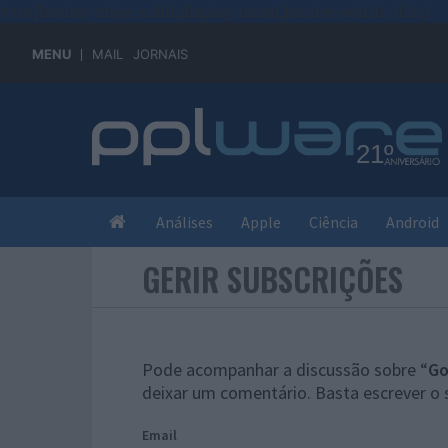
#sre{border-style: solid;display: unset;border-width: thin;}
MENU
MAIL
JORNAIS
Análises
Apple
Ciência
Android
GERIR SUBSCRIÇÕES
Pode acompanhar a discussão sobre “
Go
deixar um comentário. Basta escrever o 
Email