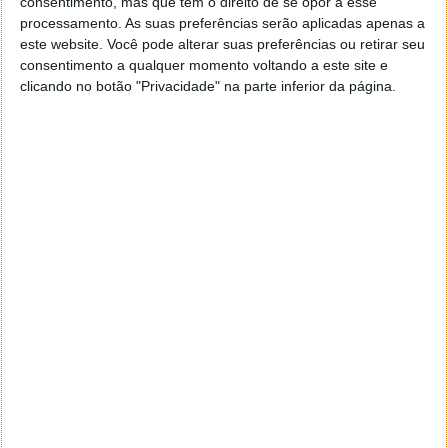
consentimento, mas que tem o direito de se opor a esse
navegar e o gestor de e-mail. Caso não consigas chegar lá,
processamento. As suas preferências serão aplicadas apenas a
vais ao teu Firefox e nas ferramentas ou tools escolhes
este website. Você pode alterar suas preferências ou retirar seu
‘Opções’ ou ‘Options’ icon geral da então janela aberta e
consentimento a qualquer momento voltando a este site e
logo perto do fim encontras um local para colocares um
clicando no botão "Privacidade" na parte inferior da página.
visto que vai obrigar o Firefox a verificar se este é o browser
predefinido.
Responder
Reporter
7 de Novembro de 2005 às 12:57
Aguardo, então, o e-mail, Vitor.
Muito obrigado.
Responder
Reporter
7 de Novembro de 2005 às 19:51
É só para dizer que ainda não me chegou mail algum.
Grato.
Responder
cristalina
11 de Novembro de 2005 às 17:00
então people