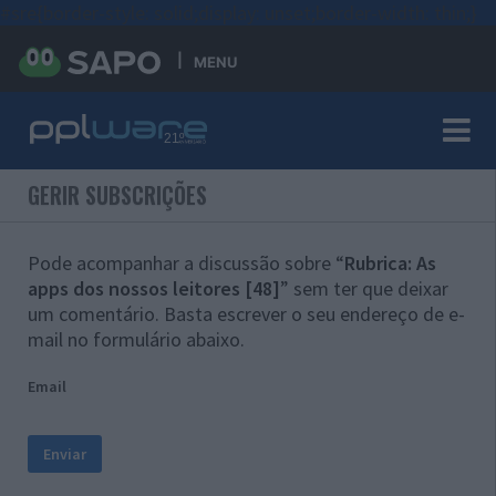
#sre{border-style: solid;display: unset;border-width: thin;}
MENU
GERIR SUBSCRIÇÕES
Pode acompanhar a discussão sobre “
Rubrica: As
apps dos nossos leitores [48]
” sem ter que deixar
um comentário. Basta escrever o seu endereço de e-
mail no formulário abaixo.
Email