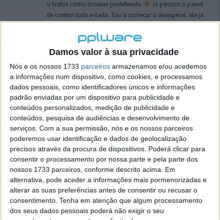
o firefox como browser predefenido
Ja percorri o painel
de control tudo e nada. Tou a comecar a desesperar, ate ja
tentei apagar o explorer na tentativa de forçar o uso do
firefox mas em vao. Kaso te lembres de outra dica fico
agradecido, caso contrario obrigado a mesma
Damos valor à sua privacidade
Responder
Nós e os nossos 1733
parceiros
armazenamos e/ou acedemos
a informações num dispositivo, como cookies, e processamos
Vítor M.
7 de Novembro de 2005 às 01:39
dados pessoais, como identificadores únicos e informações
@Reporter
padrão enviadas por um dispositivo para publicidade e
Desculpa mas o link funciona. Seja como for segue por mail
conteúdos personalizados, medição de publicidade e
o MSn Messenger 8.
conteúdos, pesquisa de audiências e desenvolvimento de
Responder
serviços.
Com a sua permissão, nós e os nossos parceiros
poderemos usar identificação e dados de geolocalização
Vítor M.
precisos através da procura de dispositivos. Poderá clicar para
7 de Novembro de 2005 às 11:21
consentir o processamento por nossa parte e pela parte dos
@Rui
nossos 1733 parceiros, conforme descrito acima. Em
Tens de encontrar o que te falei. Faz da seguinte maneira,
alternativa, pode aceder a informações mais pormenorizadas e
janela iniciar e no topo dessa janela com o botão direito do
alterar as suas preferências antes de consentir ou recusar o
rato faz propriedades. Depois no separador Menu ‘Iniciar’
consentimento.
Tenha em atenção que algum processamento
clica no botão ‘Personalizar’ aí encontrarás no separador
dos seus dados pessoais poderá não exigir o seu
geral a opção para escolheres o Browser com que queres