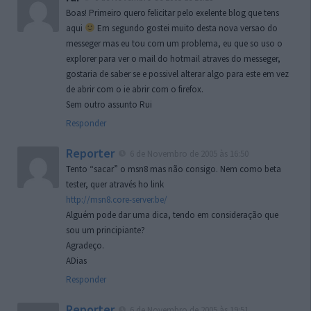
Boas! Primeiro quero felicitar pelo exelente blog que tens
aqui
Em segundo gostei muito desta nova versao do
messeger mas eu tou com um problema, eu que so uso o
explorer para ver o mail do hotmail atraves do messeger,
gostaria de saber se e possivel alterar algo para este em vez
de abrir com o ie abrir com o firefox.
Sem outro assunto Rui
Responder
Reporter
6 de Novembro de 2005 às 16:50
Tento “sacar” o msn8 mas não consigo. Nem como beta
tester, quer através ho link
http://msn8.core-server.be/
Alguém pode dar uma dica, tendo em consideração que
sou um principiante?
Agradeço.
ADias
Responder
Reporter
6 de Novembro de 2005 às 19:51