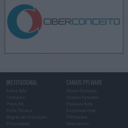
INSTITUCIONAL
CANAIS PPLWARE
Sobre Nós
Fórum Pplware
Contacto
Usados Pplware
Press Kit
Pplware Kids
Ficha Técnica
Empresas Hoje
Regras de Utilização
PiPplware
Privacidade
Newsletter