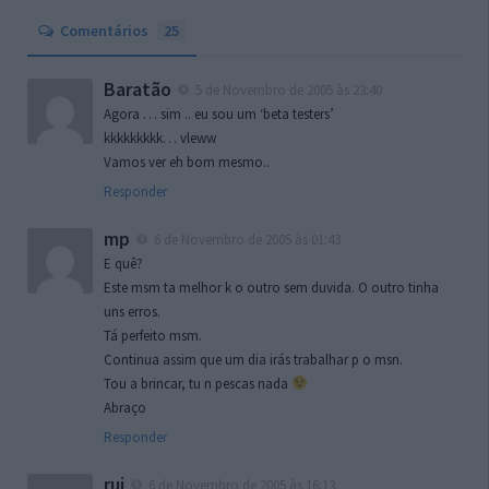
Comentários
25
Baratão
5 de Novembro de 2005 às 23:40
Agora … sim .. eu sou um ‘beta testers’
kkkkkkkkk… vleww
Vamos ver eh bom mesmo..
Responder
mp
6 de Novembro de 2005 às 01:43
E quê?
Este msm ta melhor k o outro sem duvida. O outro tinha
uns erros.
Tá perfeito msm.
Continua assim que um dia irás trabalhar p o msn.
Tou a brincar, tu n pescas nada
Abraço
Responder
rui
6 de Novembro de 2005 às 16:13