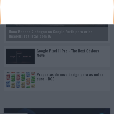
Nano Banana 2 chegou ao Google Earth para criar
imagens realistas com IA
Google Pixel 11 Pro - The Next Obvious
Move
Propostas de novo design para as notas
euro - BCE