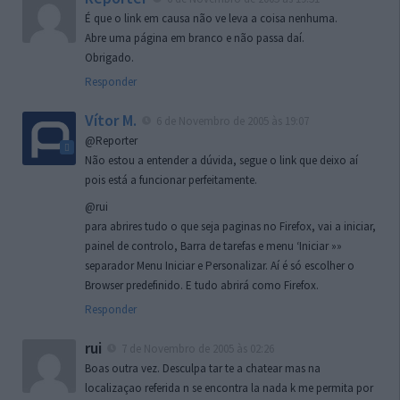
É que o link em causa não ve leva a coisa nenhuma.
Abre uma página em branco e não passa daí.
Obrigado.
Responder
Vítor M.
6 de Novembro de 2005 às 19:07
@Reporter
Não estou a entender a dúvida, segue o link que deixo aí
pois está a funcionar perfeitamente.
@rui
para abrires tudo o que seja paginas no Firefox, vai a iniciar,
painel de controlo, Barra de tarefas e menu ‘Iniciar »»
separador Menu Iniciar e Personalizar. Aí é só escolher o
Browser predefinido. E tudo abrirá como Firefox.
Responder
rui
7 de Novembro de 2005 às 02:26
Boas outra vez. Desculpa tar te a chatear mas na
localizaçao referida n se encontra la nada k me permita por