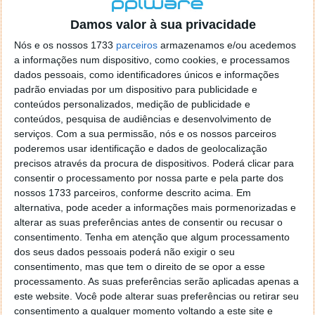
localizaçao referida n se encontra la nada k me permita por
o firefox como browser predefenido
Ja percorri o painel
Damos valor à sua privacidade
de control tudo e nada. Tou a comecar a desesperar, ate ja
Nós e os nossos 1733
parceiros
armazenamos e/ou acedemos
tentei apagar o explorer na tentativa de forçar o uso do
a informações num dispositivo, como cookies, e processamos
firefox mas em vao. Kaso te lembres de outra dica fico
dados pessoais, como identificadores únicos e informações
agradecido, caso contrario obrigado a mesma
padrão enviadas por um dispositivo para publicidade e
Responder
conteúdos personalizados, medição de publicidade e
conteúdos, pesquisa de audiências e desenvolvimento de
Vítor M.
serviços.
Com a sua permissão, nós e os nossos parceiros
7 de Novembro de 2005 às 01:39
poderemos usar identificação e dados de geolocalização
@Reporter
precisos através da procura de dispositivos. Poderá clicar para
Desculpa mas o link funciona. Seja como for segue por mail
consentir o processamento por nossa parte e pela parte dos
o MSn Messenger 8.
nossos 1733 parceiros, conforme descrito acima. Em
Responder
alternativa, pode aceder a informações mais pormenorizadas e
alterar as suas preferências antes de consentir ou recusar o
Vítor M.
7 de Novembro de 2005 às 11:21
consentimento.
Tenha em atenção que algum processamento
@Rui
dos seus dados pessoais poderá não exigir o seu
Tens de encontrar o que te falei. Faz da seguinte maneira,
consentimento, mas que tem o direito de se opor a esse
janela iniciar e no topo dessa janela com o botão direito do
processamento. As suas preferências serão aplicadas apenas a
rato faz propriedades. Depois no separador Menu ‘Iniciar’
este website. Você pode alterar suas preferências ou retirar seu
clica no botão ‘Personalizar’ aí encontrarás no separador
consentimento a qualquer momento voltando a este site e