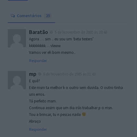
Comentários
25
Baratão
5 de Novembro de 2005 às 23:40
Agora … sim .. eu sou um ‘beta testers’
kkkkkkkkk… vleww
Vamos ver eh bom mesmo..
Responder
mp
6 de Novembro de 2005 às 01:43
E quê?
Este msm ta melhor k o outro sem duvida. O outro tinha
uns erros.
Tá perfeito msm.
Continua assim que um dia irás trabalhar p o msn.
Tou a brincar, tu n pescas nada
Abraço
Responder