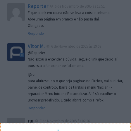
Reporter
6 de Novembro de 2005 às 19:51
É que o link em causa não ve leva a coisa nenhuma.
Abre uma página em branco e não passa daí.
Obrigado.
Responder
Vítor M.
6 de Novembro de 2005 às 19:07
@Reporter
Não estou a entender a dúvida, segue o link que deixo aí
pois está a funcionar perfeitamente.
@rui
para abrires tudo o que seja paginas no Firefox, vai a iniciar,
painel de controlo, Barra de tarefas e menu ‘Iniciar »»
separador Menu Iniciar e Personalizar. Aí é só escolher o
Browser predefinido. E tudo abrirá como Firefox.
Responder
rui
7 de Novembro de 2005 às 02:26
Boas outra vez. Desculpa tar te a chatear mas na