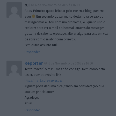
rui
6 de Novembro de 2005 às 16:13
Boas! Primeiro quero felicitar pelo exelente blog que tens
aqui
Em segundo gostei muito desta nova versao do
messeger mas eu tou com um problema, eu que so uso o
explorer para ver o mail do hotmail atraves do messeger,
gostaria de saber se e possivel alterar algo para este em vez
de abrir com o ie abrir com o firefox.
Sem outro assunto Rui
Responder
Reporter
6 de Novembro de 2005 às 16:50
Tento “sacar” o msn8 mas não consigo. Nem como beta
tester, quer através ho link
http://msn8.core-server.be/
Alguém pode dar uma dica, tendo em consideração que
sou um principiante?
Agradeço.
ADias
Responder