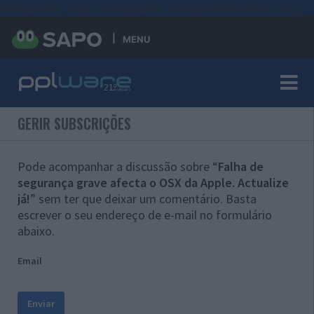
#sre{border-style: solid;display: unset;border-width: thin;}
MENU
GERIR SUBSCRIÇÕES
Pode acompanhar a discussão sobre “
Falha de
segurança grave afecta o OSX da Apple. Actualize
já!
” sem ter que deixar um comentário. Basta
escrever o seu endereço de e-mail no formulário
abaixo.
Email