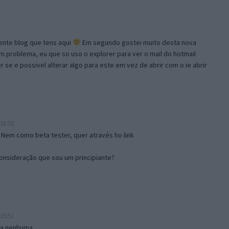
lente blog que tens aqui
Em segundo gostei muito desta nova
problema, eu que so uso o explorer para ver o mail do hotmail
se e possivel alterar algo para este em vez de abrir com o ie abrir
16:50
 Nem como beta tester, quer através ho link
onsideração que sou um principiante?
19:51
isa nenhuma.