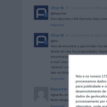
Vítor M.
7 de Novembro de 2005 às 01
@Reporter
Desculpa mas o link funciona. Seja com
Responder
Vítor M.
7 de Novembro de 2005 às 11
@Rui
Tens de encontrar o que te falei. Faz d
direito do rato faz propriedades. Depois
encontrarás no separador geral a opç
e-mail. Caso não consigas chegar lá, va
‘Options’ icon geral da então janela ab
que vai obrigar o Firefox a verificar s
Nós e os nossos 17
Responder
processamos dados p
para publicidade e 
Reporter
7 de Novembro de 2005 às 
desenvolvimento de 
Aguardo, então, o e-mail, Vitor.
dados de geolocaliza
Muito obrigado.
processamento por n
Responder
alternativa, pode ac