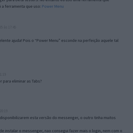
i a ferramenta que uso:
Power Menu
5 às 17:45
lente ajuda! Pois o “Power Menu” esconde na perfeição aquele tal
1:19
 para eliminar as Tabs?
20:19
disponibilizarem esta versão do messenger, o outro tinha muitos
de instalar o messenger, nao consegui fazer mais o login, nem com o