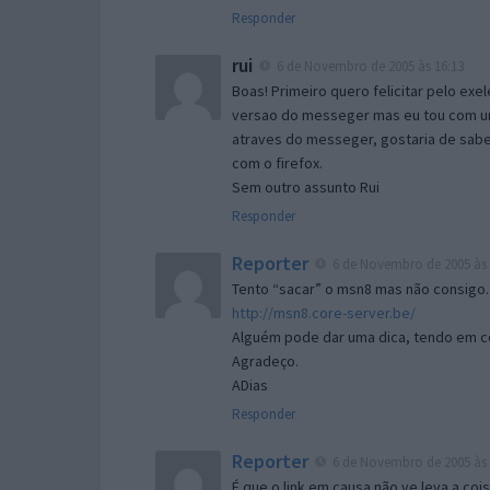
Responder
rui
6 de Novembro de 2005 às 16:13
Boas! Primeiro quero felicitar pelo exe
versao do messeger mas eu tou com um 
atraves do messeger, gostaria de saber 
com o firefox.
Sem outro assunto Rui
Responder
Reporter
6 de Novembro de 2005 às 
Tento “sacar” o msn8 mas não consigo.
http://msn8.core-server.be/
Alguém pode dar uma dica, tendo em c
Agradeço.
ADias
Responder
Reporter
6 de Novembro de 2005 às 
É que o link em causa não ve leva a co