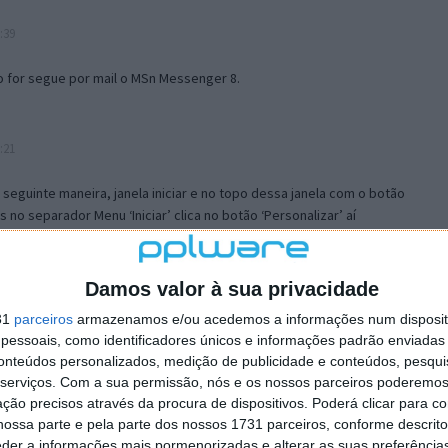
:39
o for segue por mail o MSn Messenger 8.
:21
a seguinte maneira, janela iniciar e no topo dessa janela com o botão
 no separador Menu ‘Iniciar’ clica no botão ‘Personalizar’ aí
ão para escolheres o Browser com que queres navegar e o gestor de
is ao teu Firefox e nas ferramentas ou tools escolhes ‘Opções’ ou
erta e logo perto do fim encontras um local para colocares um visto
Damos valor à sua privacidade
e este é o browser predefinido.
31
parceiros
armazenamos e/ou acedemos a informações num dispositi
essoais, como identificadores únicos e informações padrão enviadas 
conteúdos personalizados, medição de publicidade e conteúdos, pesqui
12:57
serviços.
Com a sua permissão, nós e os nossos parceiros poderemos 
ção precisos através da procura de dispositivos. Poderá clicar para co
ossa parte e pela parte dos nossos 1731 parceiros, conforme descrit
eder a informações mais pormenorizadas e alterar as suas preferência