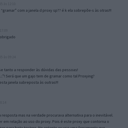
5 às 12:10
gramar” com a janela d proxy sp?? é k ela sobrepõe-s às otras!!!
17:09
 obrigado
5 às 09:24
e tanto a responder às dúvidas das pessoas!
.:.”! Será que um gajo tem de gramar como tal Proxying?
sta janela subreposta às outras!!!
0:14
resposta mas na verdade procurava alternativa para o inevitável.
 em relação ao uso do proxy. Pois é este proxy que contorna o
ger para beta testers. No entanto eu uso uma ferramenta que