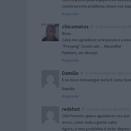
contorna este problema. Deixo-vos aqu
Responder
chicomatos
16 de Novembro de 200
Boas…
Cabe-me agradecer a resposta e a exce
“Proxying”. Assim sim… Maravilha!
Pplware, um abraço!
Responder
Damião
17 de Novembro de 2005 às 0
E no novo messenger beta 8 como fazer
Damião
Responder
redshot
18 de Novembro de 2005 às 
Olá! Primeiro quero agradecer-vos por 
erros, como toda a gente sabe.
Agora, o meu problema é este: depois 