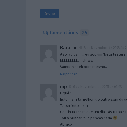
Comentários
25
Baratão
5 de Novembro de 2005 às 2
Agora … sim .. eu sou um ‘beta testers’
kkkkkkkkk… vleww
Vamos ver eh bom mesmo..
Responder
mp
6 de Novembro de 2005 às 01:43
E quê?
Este msm ta melhor k o outro sem duvid
Tá perfeito msm.
Continua assim que um dia irás trabalha
Tou a brincar, tu n pescas nada
Abraço