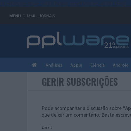
#sre{border-style: solid;display: unset;border-width: thin;}
MENU
MAIL
JORNAIS
Análises
Apple
Ciência
Android
GERIR SUBSCRIÇÕES
Pode acompanhar a discussão sobre “
Ap
que deixar um comentário. Basta escreve
Email