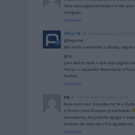
Abre uma página em branco e não passa
Obrigado.
Responder
Vítor M.
6 de Novembro de 2005 às 19
@Reporter
Não estou a entender a dúvida, segue o 
@rui
para abrires tudo o que seja paginas no 
‘Iniciar »» separador Menu Iniciar e Per
Firefox.
Responder
rui
7 de Novembro de 2005 às 02:26
Boas outra vez. Desculpa tar te a chate
o firefox como browser predefenido
desesperar, ate ja tentei apagar o expl
lembres de outra dica fico agradecido
Responder