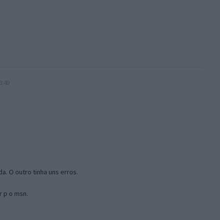
3:40
a. O outro tinha uns erros.
r p o msn.