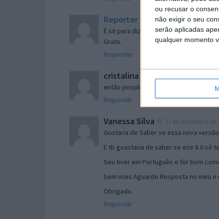
ou recusar o consen
Reporter
não exigir o seu co
7 de Novembro de 2005 às 
serão aplicadas apen
É só para dizer que ainda não me chego
qualquer momento vol
Grato.
Responder
cristalina
11 de Novembro de 2005 à
então people
M
Responder
Vanessa Silva
11 de Novembro de 2
Gostaria de Saber se essa nova versã
E tb goastaria de saber se ese 8.0 só 
Seu tiver em Português e for bom como
Sem mais Aguardo Resposta no meu e m
Obrigado.
Responder