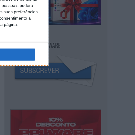
 pessoais poderá
s suas preferências
 consentimento a
da página.
NEWSLETTER PPLWARE