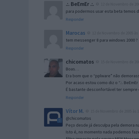
.:. BeEmEr .:.
12 de Novembro de 200
para podermos usar esta beta temos d “
Responder
Marocas
12 de Novembro de 2005 às 
tem messenger 8 para windows 2000 ?
Responder
chicomatos
15 de Novembro de 200
Boas…
Era bom que o “pplware” não demorass
Por acaso estou como diz o “.:. BeEmEr 
É bastante desconfortável ter sempre e
Responder
Vítor M.
15 de Novembro de 2005 às 1
@chicomatos
Peço desde já desculpa pela demora na 
Isto é, no momento nada podemos fazer
filtro imposto pela equipa MSN Messen