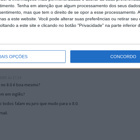
timento.
Tenha em atenção que algum processamento dos seus dados
nsentimento, mas que tem o direito de se opor a esse processamento. A
19:51
as a este website. Você pode alterar suas preferências ou retirar seu
u mail algum.
tando a este site e clicando no botão "Privacidade" na parte inferior 
s 17:00
AIS OPÇÕES
CONCORDO
005 às 17:14
o no 8.0 é boa mesmo?
tem em inglês?
 todos falam eu juro que mudo para o 8.0.
ail.