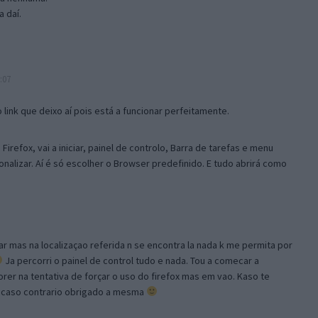
 daí.
:07
link que deixo aí pois está a funcionar perfeitamente.
Firefox, vai a iniciar, painel de controlo, Barra de tarefas e menu
sonalizar. Aí é só escolher o Browser predefinido. E tudo abrirá como
ar mas na localizaçao referida n se encontra la nada k me permita por
Ja percorri o painel de control tudo e nada. Tou a comecar a
orer na tentativa de forçar o uso do firefox mas em vao. Kaso te
, caso contrario obrigado a mesma