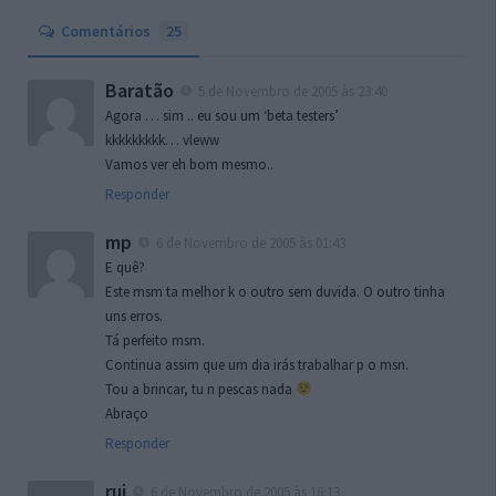
Comentários
25
Baratão
5 de Novembro de 2005 às 23:40
Agora … sim .. eu sou um ‘beta testers’
kkkkkkkkk… vleww
Vamos ver eh bom mesmo..
Responder
mp
6 de Novembro de 2005 às 01:43
E quê?
Este msm ta melhor k o outro sem duvida. O outro tinha
uns erros.
Tá perfeito msm.
Continua assim que um dia irás trabalhar p o msn.
Tou a brincar, tu n pescas nada
Abraço
Responder
rui
6 de Novembro de 2005 às 16:13