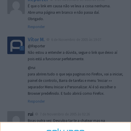
É que o link em causa não ve leva a coisa nenhuma.
Abre uma página em branco e não passa daí.
Obrigado.
Responder
Vítor M.
6 de Novembro de 2005 às 19:07
@Reporter
Não estou a entender a dúvida, segue o link que deixo aí
pois está a funcionar perfeitamente.
@rui
para abrires tudo o que seja paginas no Firefox, vai a iniciar,
painel de controlo, Barra de tarefas e menu ‘Iniciar »»
separador Menu Iniciar e Personalizar. Aí é só escolher o
Browser predefinido. E tudo abrirá como Firefox.
Responder
rui
7 de Novembro de 2005 às 02:26
Boas outra vez. Desculpa tar te a chatear mas na
localizaçao referida n se encontra la nada k me permita por