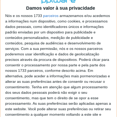
o firefox como browser predefenido
Ja percorri o painel
Damos valor à sua privacidade
de control tudo e nada. Tou a comecar a desesperar, ate ja
tentei apagar o explorer na tentativa de forçar o uso do
Nós e os nossos 1733
parceiros
armazenamos e/ou acedemos
firefox mas em vao. Kaso te lembres de outra dica fico
a informações num dispositivo, como cookies, e processamos
agradecido, caso contrario obrigado a mesma
dados pessoais, como identificadores únicos e informações
Responder
padrão enviadas por um dispositivo para publicidade e
conteúdos personalizados, medição de publicidade e
Vítor M.
conteúdos, pesquisa de audiências e desenvolvimento de
7 de Novembro de 2005 às 01:39
serviços.
Com a sua permissão, nós e os nossos parceiros
@Reporter
poderemos usar identificação e dados de geolocalização
Desculpa mas o link funciona. Seja como for segue por mail
precisos através da procura de dispositivos. Poderá clicar para
o MSn Messenger 8.
consentir o processamento por nossa parte e pela parte dos
Responder
nossos 1733 parceiros, conforme descrito acima. Em
alternativa, pode aceder a informações mais pormenorizadas e
Vítor M.
7 de Novembro de 2005 às 11:21
alterar as suas preferências antes de consentir ou recusar o
@Rui
consentimento.
Tenha em atenção que algum processamento
Tens de encontrar o que te falei. Faz da seguinte maneira,
dos seus dados pessoais poderá não exigir o seu
janela iniciar e no topo dessa janela com o botão direito do
consentimento, mas que tem o direito de se opor a esse
rato faz propriedades. Depois no separador Menu ‘Iniciar’
processamento. As suas preferências serão aplicadas apenas a
clica no botão ‘Personalizar’ aí encontrarás no separador
este website. Você pode alterar suas preferências ou retirar seu
geral a opção para escolheres o Browser com que queres
consentimento a qualquer momento voltando a este site e