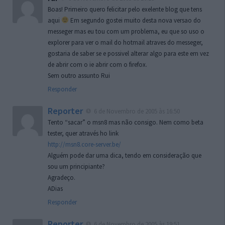
Boas! Primeiro quero felicitar pelo exelente blog que tens
aqui
Em segundo gostei muito desta nova versao do
messeger mas eu tou com um problema, eu que so uso o
explorer para ver o mail do hotmail atraves do messeger,
gostaria de saber se e possivel alterar algo para este em vez
de abrir com o ie abrir com o firefox.
Sem outro assunto Rui
Responder
Reporter
6 de Novembro de 2005 às 16:50
Tento “sacar” o msn8 mas não consigo. Nem como beta
tester, quer através ho link
http://msn8.core-server.be/
Alguém pode dar uma dica, tendo em consideração que
sou um principiante?
Agradeço.
ADias
Responder
Reporter
6 de Novembro de 2005 às 19:51