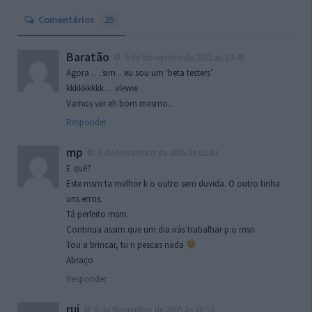
Comentários
25
Baratão
5 de Novembro de 2005 às 23:40
Agora … sim .. eu sou um ‘beta testers’
kkkkkkkkk… vleww
Vamos ver eh bom mesmo..
Responder
mp
6 de Novembro de 2005 às 01:43
E quê?
Este msm ta melhor k o outro sem duvida. O outro tinha
uns erros.
Tá perfeito msm.
Continua assim que um dia irás trabalhar p o msn.
Tou a brincar, tu n pescas nada
Abraço
Responder
rui
6 de Novembro de 2005 às 16:13