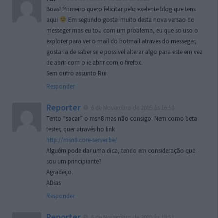
Boas! Primeiro quero felicitar pelo exelente blog que tens
aqui
Em segundo gostei muito desta nova versao do
messeger mas eu tou com um problema, eu que so uso o
explorer para ver o mail do hotmail atraves do messeger,
gostaria de saber se e possivel alterar algo para este em vez
de abrir com o ie abrir com o firefox.
Sem outro assunto Rui
Responder
Reporter
6 de Novembro de 2005 às 16:50
Tento “sacar” o msn8 mas não consigo. Nem como beta
tester, quer através ho link
http://msn8.core-server.be/
Alguém pode dar uma dica, tendo em consideração que
sou um principiante?
Agradeço.
ADias
Responder
Reporter
6 de Novembro de 2005 às 19:51