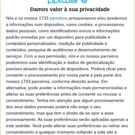
o firefox como browser predefenido
Ja percorri o painel
Damos valor à sua privacidade
de control tudo e nada. Tou a comecar a desesperar, ate ja
tentei apagar o explorer na tentativa de forçar o uso do
Nós e os nossos 1733
parceiros
armazenamos e/ou acedemos
firefox mas em vao. Kaso te lembres de outra dica fico
a informações num dispositivo, como cookies, e processamos
agradecido, caso contrario obrigado a mesma
dados pessoais, como identificadores únicos e informações
Responder
padrão enviadas por um dispositivo para publicidade e
conteúdos personalizados, medição de publicidade e
Vítor M.
conteúdos, pesquisa de audiências e desenvolvimento de
7 de Novembro de 2005 às 01:39
serviços.
Com a sua permissão, nós e os nossos parceiros
@Reporter
poderemos usar identificação e dados de geolocalização
Desculpa mas o link funciona. Seja como for segue por mail
precisos através da procura de dispositivos. Poderá clicar para
o MSn Messenger 8.
consentir o processamento por nossa parte e pela parte dos
Responder
nossos 1733 parceiros, conforme descrito acima. Em
alternativa, pode aceder a informações mais pormenorizadas e
Vítor M.
7 de Novembro de 2005 às 11:21
alterar as suas preferências antes de consentir ou recusar o
@Rui
consentimento.
Tenha em atenção que algum processamento
Tens de encontrar o que te falei. Faz da seguinte maneira,
dos seus dados pessoais poderá não exigir o seu
janela iniciar e no topo dessa janela com o botão direito do
consentimento, mas que tem o direito de se opor a esse
rato faz propriedades. Depois no separador Menu ‘Iniciar’
processamento. As suas preferências serão aplicadas apenas a
clica no botão ‘Personalizar’ aí encontrarás no separador
este website. Você pode alterar suas preferências ou retirar seu
geral a opção para escolheres o Browser com que queres
consentimento a qualquer momento voltando a este site e