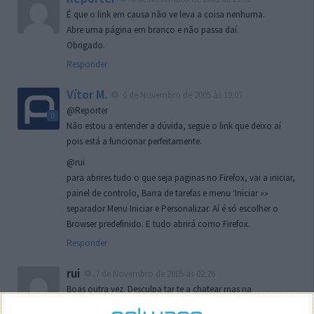
É que o link em causa não ve leva a coisa nenhuma.
Abre uma página em branco e não passa daí.
Obrigado.
Responder
Vítor M.
6 de Novembro de 2005 às 19:07
@Reporter
Não estou a entender a dúvida, segue o link que deixo aí
pois está a funcionar perfeitamente.
@rui
para abrires tudo o que seja paginas no Firefox, vai a iniciar,
painel de controlo, Barra de tarefas e menu ‘Iniciar »»
separador Menu Iniciar e Personalizar. Aí é só escolher o
Browser predefinido. E tudo abrirá como Firefox.
Responder
rui
7 de Novembro de 2005 às 02:26
Boas outra vez. Desculpa tar te a chatear mas na
localizaçao referida n se encontra la nada k me permita por