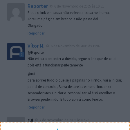
Reporter
6 de Novembro de 2005 às 19:51
É que o link em causa não ve leva a coisa nenhuma.
Abre uma página em branco e não passa daí.
Obrigado.
Responder
Vítor M.
6 de Novembro de 2005 às 19:07
@Reporter
Não estou a entender a dúvida, segue o link que deixo aí
pois está a funcionar perfeitamente.
@rui
para abrires tudo o que seja paginas no Firefox, vai a iniciar,
painel de controlo, Barra de tarefas e menu ‘Iniciar »»
separador Menu Iniciar e Personalizar. Aí é só escolher o
Browser predefinido. E tudo abrirá como Firefox.
Responder
rui
7 de Novembro de 2005 às 02:26
Boas outra vez. Desculpa tar te a chatear mas na