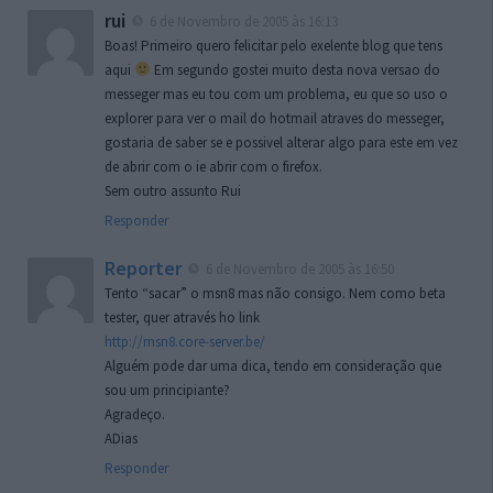
rui
6 de Novembro de 2005 às 16:13
Boas! Primeiro quero felicitar pelo exelente blog que tens
aqui
Em segundo gostei muito desta nova versao do
messeger mas eu tou com um problema, eu que so uso o
explorer para ver o mail do hotmail atraves do messeger,
gostaria de saber se e possivel alterar algo para este em vez
de abrir com o ie abrir com o firefox.
Sem outro assunto Rui
Responder
Reporter
6 de Novembro de 2005 às 16:50
Tento “sacar” o msn8 mas não consigo. Nem como beta
tester, quer através ho link
http://msn8.core-server.be/
Alguém pode dar uma dica, tendo em consideração que
sou um principiante?
Agradeço.
ADias
Responder