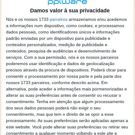
localizaçao referida n se encontra la nada k me permita por
o firefox como browser predefenido
Ja percorri o painel
Damos valor à sua privacidade
de control tudo e nada. Tou a comecar a desesperar, ate ja
Nós e os nossos 1733
parceiros
armazenamos e/ou acedemos
tentei apagar o explorer na tentativa de forçar o uso do
a informações num dispositivo, como cookies, e processamos
firefox mas em vao. Kaso te lembres de outra dica fico
dados pessoais, como identificadores únicos e informações
agradecido, caso contrario obrigado a mesma
padrão enviadas por um dispositivo para publicidade e
Responder
conteúdos personalizados, medição de publicidade e
conteúdos, pesquisa de audiências e desenvolvimento de
Vítor M.
serviços.
Com a sua permissão, nós e os nossos parceiros
7 de Novembro de 2005 às 01:39
poderemos usar identificação e dados de geolocalização
@Reporter
precisos através da procura de dispositivos. Poderá clicar para
Desculpa mas o link funciona. Seja como for segue por mail
consentir o processamento por nossa parte e pela parte dos
o MSn Messenger 8.
nossos 1733 parceiros, conforme descrito acima. Em
Responder
alternativa, pode aceder a informações mais pormenorizadas e
alterar as suas preferências antes de consentir ou recusar o
Vítor M.
7 de Novembro de 2005 às 11:21
consentimento.
Tenha em atenção que algum processamento
@Rui
dos seus dados pessoais poderá não exigir o seu
Tens de encontrar o que te falei. Faz da seguinte maneira,
consentimento, mas que tem o direito de se opor a esse
janela iniciar e no topo dessa janela com o botão direito do
processamento. As suas preferências serão aplicadas apenas a
rato faz propriedades. Depois no separador Menu ‘Iniciar’
este website. Você pode alterar suas preferências ou retirar seu
clica no botão ‘Personalizar’ aí encontrarás no separador
consentimento a qualquer momento voltando a este site e