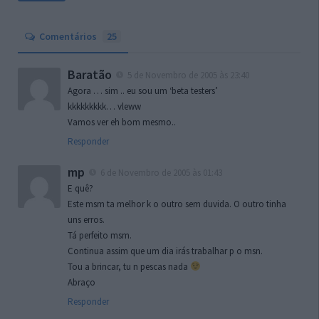
Comentários
25
Baratão
5 de Novembro de 2005 às 23:40
Agora … sim .. eu sou um ‘beta testers’
kkkkkkkkk… vleww
Vamos ver eh bom mesmo..
Responder
mp
6 de Novembro de 2005 às 01:43
E quê?
Este msm ta melhor k o outro sem duvida. O outro tinha
uns erros.
Tá perfeito msm.
Continua assim que um dia irás trabalhar p o msn.
Tou a brincar, tu n pescas nada
Abraço
Responder