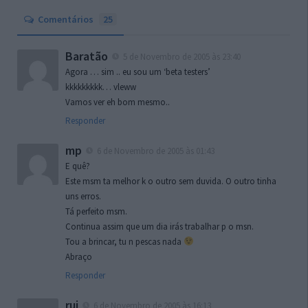
Comentários
25
Baratão
5 de Novembro de 2005 às 23:40
Agora … sim .. eu sou um ‘beta testers’
kkkkkkkkk… vleww
Vamos ver eh bom mesmo..
Responder
mp
6 de Novembro de 2005 às 01:43
E quê?
Este msm ta melhor k o outro sem duvida. O outro tinha
uns erros.
Tá perfeito msm.
Continua assim que um dia irás trabalhar p o msn.
Tou a brincar, tu n pescas nada
Abraço
Responder
rui
6 de Novembro de 2005 às 16:13