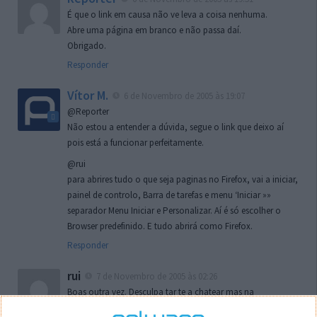
É que o link em causa não ve leva a coisa nenhuma.
Abre uma página em branco e não passa daí.
Obrigado.
Responder
Vítor M.
6 de Novembro de 2005 às 19:07
@Reporter
Não estou a entender a dúvida, segue o link que deixo aí
pois está a funcionar perfeitamente.
@rui
para abrires tudo o que seja paginas no Firefox, vai a iniciar,
painel de controlo, Barra de tarefas e menu ‘Iniciar »»
separador Menu Iniciar e Personalizar. Aí é só escolher o
Browser predefinido. E tudo abrirá como Firefox.
Responder
rui
7 de Novembro de 2005 às 02:26
Boas outra vez. Desculpa tar te a chatear mas na
localizaçao referida n se encontra la nada k me permita por