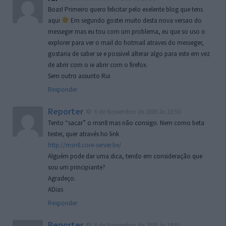
Boas! Primeiro quero felicitar pelo exelente blog que tens
aqui
Em segundo gostei muito desta nova versao do
messeger mas eu tou com um problema, eu que so uso o
explorer para ver o mail do hotmail atraves do messeger,
gostaria de saber se e possivel alterar algo para este em vez
de abrir com o ie abrir com o firefox.
Sem outro assunto Rui
Responder
Reporter
6 de Novembro de 2005 às 16:50
Tento “sacar” o msn8 mas não consigo. Nem como beta
tester, quer através ho link
http://msn8.core-server.be/
Alguém pode dar uma dica, tendo em consideração que
sou um principiante?
Agradeço.
ADias
Responder
Reporter
6 de Novembro de 2005 às 19:51