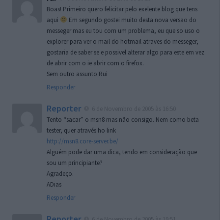
Boas! Primeiro quero felicitar pelo exelente blog que tens
aqui
Em segundo gostei muito desta nova versao do
messeger mas eu tou com um problema, eu que so uso o
explorer para ver o mail do hotmail atraves do messeger,
gostaria de saber se e possivel alterar algo para este em vez
de abrir com o ie abrir com o firefox.
Sem outro assunto Rui
Responder
Reporter
6 de Novembro de 2005 às 16:50
Tento “sacar” o msn8 mas não consigo. Nem como beta
tester, quer através ho link
http://msn8.core-server.be/
Alguém pode dar uma dica, tendo em consideração que
sou um principiante?
Agradeço.
ADias
Responder
Reporter
6 de Novembro de 2005 às 19:51