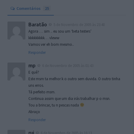
Comentários
25
Baratão
5 de Novembro de 2005 às 23:40
Agora … sim .. eu sou um ‘beta testers’
kkkkkkkkk… vleww
Vamos ver eh bom mesmo..
Responder
mp
6 de Novembro de 2005 às 01:43
E quê?
Este msm ta melhor k o outro sem duvida. O outro tinha
uns erros.
Tá perfeito msm.
Continua assim que um dia irás trabalhar p o msn.
Tou a brincar, tu n pescas nada
Abraço
Responder
rui
6 de Novembro de 2005 às 16:13