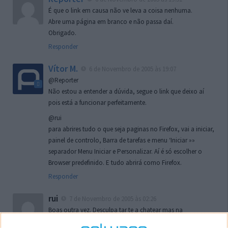
É que o link em causa não ve leva a coisa nenhuma.
Abre uma página em branco e não passa daí.
Obrigado.
Responder
Vítor M.
6 de Novembro de 2005 às 19:07
@Reporter
Não estou a entender a dúvida, segue o link que deixo aí
pois está a funcionar perfeitamente.
@rui
para abrires tudo o que seja paginas no Firefox, vai a iniciar,
painel de controlo, Barra de tarefas e menu ‘Iniciar »»
separador Menu Iniciar e Personalizar. Aí é só escolher o
Browser predefinido. E tudo abrirá como Firefox.
Responder
rui
7 de Novembro de 2005 às 02:26
Boas outra vez. Desculpa tar te a chatear mas na
localizaçao referida n se encontra la nada k me permita por