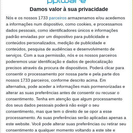
o firefox como browser predefenido
Ja percorri o painel
Damos valor à sua privacidade
de control tudo e nada. Tou a comecar a desesperar, ate ja
tentei apagar o explorer na tentativa de forçar o uso do
Nós e os nossos 1733
parceiros
armazenamos e/ou acedemos
firefox mas em vao. Kaso te lembres de outra dica fico
a informações num dispositivo, como cookies, e processamos
agradecido, caso contrario obrigado a mesma
dados pessoais, como identificadores únicos e informações
Responder
padrão enviadas por um dispositivo para publicidade e
conteúdos personalizados, medição de publicidade e
Vítor M.
conteúdos, pesquisa de audiências e desenvolvimento de
7 de Novembro de 2005 às 01:39
serviços.
Com a sua permissão, nós e os nossos parceiros
@Reporter
poderemos usar identificação e dados de geolocalização
Desculpa mas o link funciona. Seja como for segue por mail
precisos através da procura de dispositivos. Poderá clicar para
o MSn Messenger 8.
consentir o processamento por nossa parte e pela parte dos
Responder
nossos 1733 parceiros, conforme descrito acima. Em
alternativa, pode aceder a informações mais pormenorizadas e
Vítor M.
7 de Novembro de 2005 às 11:21
alterar as suas preferências antes de consentir ou recusar o
@Rui
consentimento.
Tenha em atenção que algum processamento
Tens de encontrar o que te falei. Faz da seguinte maneira,
dos seus dados pessoais poderá não exigir o seu
janela iniciar e no topo dessa janela com o botão direito do
consentimento, mas que tem o direito de se opor a esse
rato faz propriedades. Depois no separador Menu ‘Iniciar’
processamento. As suas preferências serão aplicadas apenas a
clica no botão ‘Personalizar’ aí encontrarás no separador
este website. Você pode alterar suas preferências ou retirar seu
geral a opção para escolheres o Browser com que queres
consentimento a qualquer momento voltando a este site e