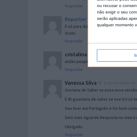
ou recusar o consen
Responder
não exigir o seu co
Reporter
serão aplicadas apen
7 de Novembro de 2005 às 
qualquer momento vol
É só para dizer que ainda não me chego
Grato.
Responder
cristalina
11 de Novembro de 2005 à
M
então people
Responder
Vanessa Silva
11 de Novembro de 2
Gostaria de Saber se essa nova versã
E tb goastaria de saber se ese 8.0 só 
Seu tiver em Português e for bom como
Sem mais Aguardo Resposta no meu e m
Obrigado.
Responder