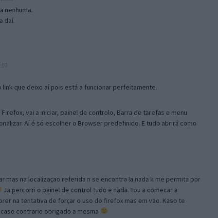
isa nenhuma.
 daí.
:07
link que deixo aí pois está a funcionar perfeitamente.
Firefox, vai a iniciar, painel de controlo, Barra de tarefas e menu
sonalizar. Aí é só escolher o Browser predefinido. E tudo abrirá como
ar mas na localizaçao referida n se encontra la nada k me permita por
Ja percorri o painel de control tudo e nada. Tou a comecar a
orer na tentativa de forçar o uso do firefox mas em vao. Kaso te
, caso contrario obrigado a mesma