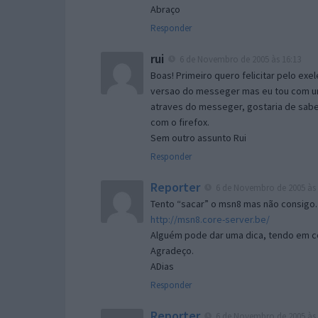
Abraço
Responder
rui
6 de Novembro de 2005 às 16:13
Boas! Primeiro quero felicitar pelo exe
versao do messeger mas eu tou com um 
atraves do messeger, gostaria de saber 
com o firefox.
Sem outro assunto Rui
Responder
Reporter
6 de Novembro de 2005 às 
Tento “sacar” o msn8 mas não consigo.
http://msn8.core-server.be/
Alguém pode dar uma dica, tendo em c
Agradeço.
ADias
Responder
Reporter
6 de Novembro de 2005 às 