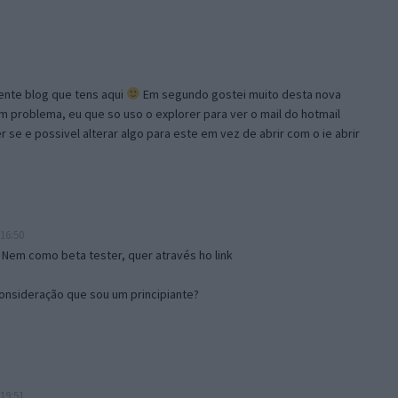
lente blog que tens aqui
Em segundo gostei muito desta nova
problema, eu que so uso o explorer para ver o mail do hotmail
se e possivel alterar algo para este em vez de abrir com o ie abrir
16:50
 Nem como beta tester, quer através ho link
onsideração que sou um principiante?
19:51