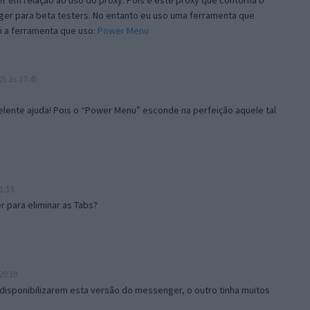
 em relação ao uso do proxy. Pois é este proxy que contorna o
ger para beta testers. No entanto eu uso uma ferramenta que
i a ferramenta que uso:
Power Menu
5 às 17:45
lente ajuda! Pois o “Power Menu” esconde na perfeição aquele tal
1:19
 para eliminar as Tabs?
20:19
disponibilizarem esta versão do messenger, o outro tinha muitos