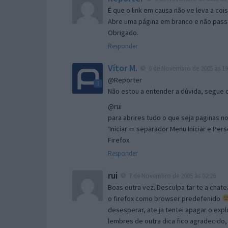
É que o link em causa não ve leva a co
Abre uma página em branco e não passa
Obrigado.
Responder
Vítor M.
6 de Novembro de 2005 às 19
@Reporter
Não estou a entender a dúvida, segue o 
@rui
para abrires tudo o que seja paginas no 
‘Iniciar »» separador Menu Iniciar e Per
Firefox.
Responder
rui
7 de Novembro de 2005 às 02:26
Boas outra vez. Desculpa tar te a chate
o firefox como browser predefenido
desesperar, ate ja tentei apagar o expl
lembres de outra dica fico agradecido