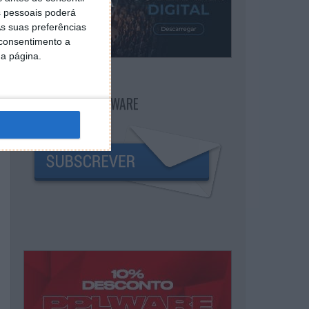
 pessoais poderá
s suas preferências
 consentimento a
da página.
NEWSLETTER PPLWARE