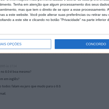
timento.
Tenha em atenção que algum processamento dos seus dados
nsentimento, mas que tem o direito de se opor a esse processamento. A
as a este website. Você pode alterar suas preferências ou retirar seu
19:51
tando a este site e clicando no botão "Privacidade" na parte inferior 
u mail algum.
s 17:00
AIS OPÇÕES
CONCORDO
005 às 17:14
o no 8.0 é boa mesmo?
tem em inglês?
 todos falam eu juro que mudo para o 8.0.
ail.