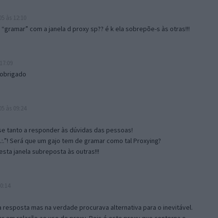
5 às 12:10
gramar” com a janela d proxy sp?? é k ela sobrepõe-s às otras!!!
17:09
 obrigado
5 às 09:24
e tanto a responder às dúvidas das pessoas!
.:.”! Será que um gajo tem de gramar como tal Proxying?
sta janela subreposta às outras!!!
0:14
resposta mas na verdade procurava alternativa para o inevitável.