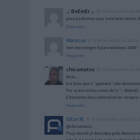
.:. BeEmEr .:.
12 de Novembro de 200
para podermos usar esta beta temos d “
Responder
Marocas
12 de Novembro de 2005 às 
tem messenger 8 para windows 2000 ?
Responder
chicomatos
15 de Novembro de 200
Boas…
Era bom que o “pplware” não demorass
Por acaso estou como diz o “.:. BeEmEr 
É bastante desconfortável ter sempre e
Responder
Vítor M.
15 de Novembro de 2005 às 1
@chicomatos
Peço desde já desculpa pela demora na 