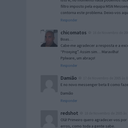
Isto é, no momento nada podemos fazer
filtro imposto pela equipa MSN Messen
contorna este problema. Deixo-vos aqu
Responder
chicomatos
16 de Novembro de 200
Boas…
Cabe-me agradecer a resposta e a exce
“Proxying”. Assim sim… Maravilha!
Pplware, um abraço!
Responder
Damião
17 de Novembro de 2005 às 0
E no novo messenger beta 8 como fazer
Damião
Responder
redshot
18 de Novembro de 2005 às 
Olá! Primeiro quero agradecer-vos por 
erros, como toda a gente sabe.