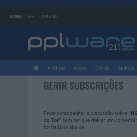
#sre{border-style: solid;display: unset;border-width: thin;}
MENU
MAIL
JORNAIS
Análises
Apple
Ciência
Android
GERIR SUBSCRIÇÕES
Pode acompanhar a discussão sobre “
NS
do Tor
” sem ter que deixar um comentár
formulário abaixo.