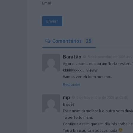
Email
Comentários
25
Baratão
5 de Novembro de 2005 às 2
Agora … sim .. eu sou um ‘beta testers’
kkkkkkkkk… vleww
Vamos ver eh bom mesmo..
Responder
mp
6 de Novembro de 2005 às 01:43
E quê?
Este msm ta melhor k o outro sem duvid
Tá perfeito msm.
Continua assim que um dia irás trabalha
Tou a brincar, tu n pescas nada