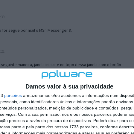
:39
o for segue por mail o MSn Messenger 8.
:21
a seguinte maneira, janela iniciar e no topo dessa janela com o botão
 no separador Menu ‘Iniciar’ clica no botão ‘Personalizar’ aí
ão para escolheres o Browser com que queres navegar e o gestor de
is ao teu Firefox e nas ferramentas ou tools escolhes ‘Opções’ ou
Damos valor à sua privacidade
erta e logo perto do fim encontras um local para colocares um visto
33
parceiros
armazenamos e/ou acedemos a informações num dispositi
e este é o browser predefinido.
essoais, como identificadores únicos e informações padrão enviadas 
conteúdos personalizados, medição de publicidade e conteúdos, pesqui
serviços.
Com a sua permissão, nós e os nossos parceiros poderemos 
12:57
ção precisos através da procura de dispositivos. Poderá clicar para co
ossa parte e pela parte dos nossos 1733 parceiros, conforme descrit
eder a informações mais pormenorizadas e alterar as suas preferência