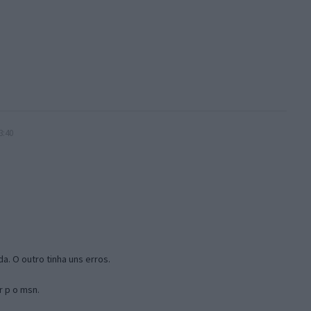
3:40
a. O outro tinha uns erros.
r p o msn.