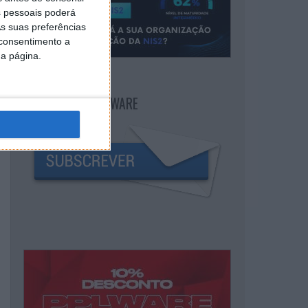
 pessoais poderá
s suas preferências
 consentimento a
da página.
NEWSLETTER PPLWARE