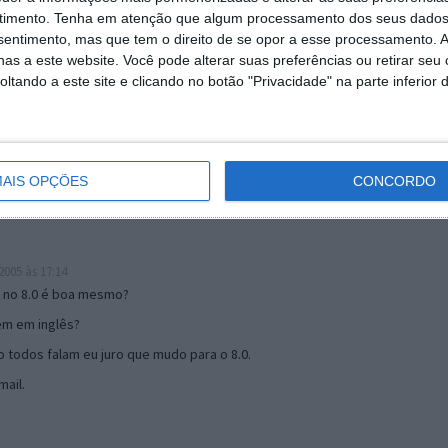
timento.
Tenha em atenção que algum processamento dos seus dados
nsentimento, mas que tem o direito de se opor a esse processamento. A
as a este website. Você pode alterar suas preferências ou retirar seu
19:51
tando a este site e clicando no botão "Privacidade" na parte inferior 
u mail algum.
s 17:00
AIS OPÇÕES
CONCORDO
005 às 17:14
o no 8.0 é boa mesmo?
tem em inglês?
 todos falam eu juro que mudo para o 8.0.
ail.