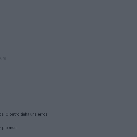
3:40
a. O outro tinha uns erros.
r p o msn.