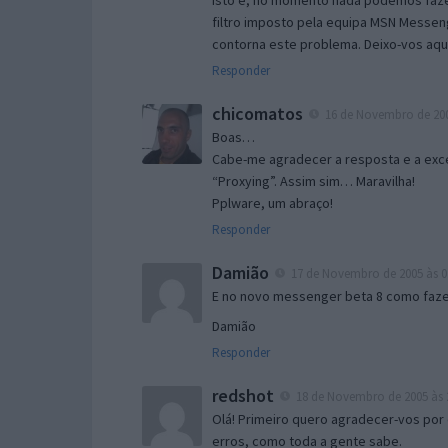
Isto é, no momento nada podemos fazer
filtro imposto pela equipa MSN Messen
contorna este problema. Deixo-vos aqu
Responder
chicomatos
16 de Novembro de 200
Boas…
Cabe-me agradecer a resposta e a exce
“Proxying”. Assim sim… Maravilha!
Pplware, um abraço!
Responder
Damião
17 de Novembro de 2005 às 0
E no novo messenger beta 8 como fazer
Damião
Responder
redshot
18 de Novembro de 2005 às 
Olá! Primeiro quero agradecer-vos por 
erros, como toda a gente sabe.