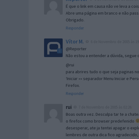
É que o link em causa não ve leva a co
Abre uma página em branco e não passa
Obrigado.
Responder
Vítor M.
6 de Novembro de 2005 às 19
@Reporter
Não estou a entender a dúvida, segue o 
@rui
para abrires tudo o que seja paginas no 
‘Iniciar »» separador Menu Iniciar e Per
Firefox.
Responder
rui
7 de Novembro de 2005 às 02:26
Boas outra vez. Desculpa tar te a chate
o firefox como browser predefenido
desesperar, ate ja tentei apagar o expl
lembres de outra dica fico agradecido