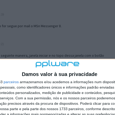
:39
o for segue por mail o MSn Messenger 8.
:21
a seguinte maneira, janela iniciar e no topo dessa janela com o botão
 no separador Menu ‘Iniciar’ clica no botão ‘Personalizar’ aí
ão para escolheres o Browser com que queres navegar e o gestor de
is ao teu Firefox e nas ferramentas ou tools escolhes ‘Opções’ ou
Damos valor à sua privacidade
erta e logo perto do fim encontras um local para colocares um visto
33
parceiros
armazenamos e/ou acedemos a informações num dispositi
e este é o browser predefinido.
essoais, como identificadores únicos e informações padrão enviadas 
conteúdos personalizados, medição de publicidade e conteúdos, pesqui
serviços.
Com a sua permissão, nós e os nossos parceiros poderemos 
12:57
ção precisos através da procura de dispositivos. Poderá clicar para co
ossa parte e pela parte dos nossos 1733 parceiros, conforme descrit
eder a informações mais pormenorizadas e alterar as suas preferência