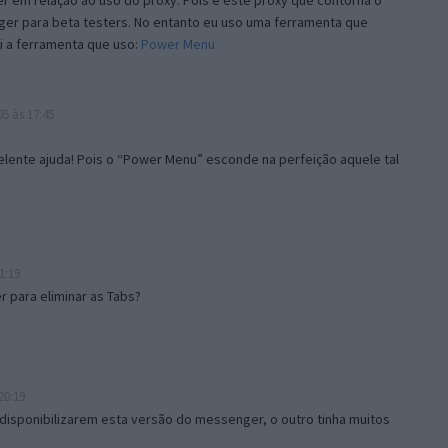
 em relação ao uso do proxy. Pois é este proxy que contorna o
ger para beta testers. No entanto eu uso uma ferramenta que
i a ferramenta que uso:
Power Menu
5 às 17:45
lente ajuda! Pois o “Power Menu” esconde na perfeição aquele tal
1:19
 para eliminar as Tabs?
20:19
disponibilizarem esta versão do messenger, o outro tinha muitos