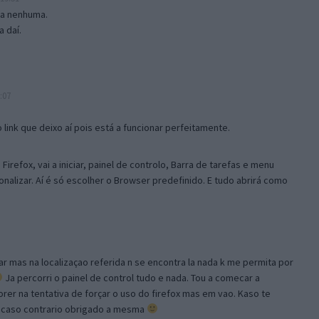
isa nenhuma.
 daí.
:07
link que deixo aí pois está a funcionar perfeitamente.
Firefox, vai a iniciar, painel de controlo, Barra de tarefas e menu
sonalizar. Aí é só escolher o Browser predefinido. E tudo abrirá como
ar mas na localizaçao referida n se encontra la nada k me permita por
Ja percorri o painel de control tudo e nada. Tou a comecar a
orer na tentativa de forçar o uso do firefox mas em vao. Kaso te
, caso contrario obrigado a mesma