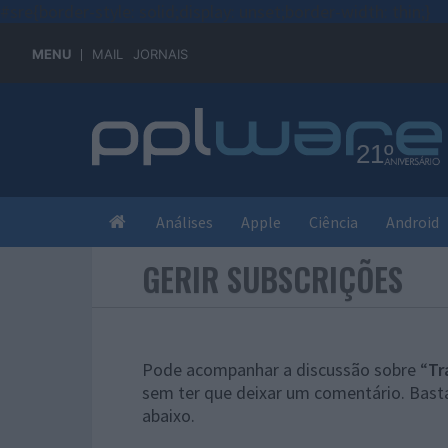
#sre{border-style: solid;display: unset;border-width: thin;}
MENU
MAIL
JORNAIS
Análises
Apple
Ciência
Android
GERIR SUBSCRIÇÕES
Pode acompanhar a discussão sobre “
Tr
sem ter que deixar um comentário. Basta
abaixo.