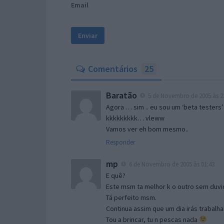
Email
Comentários
25
Baratão
5 de Novembro de 2005 às 2
Agora … sim .. eu sou um ‘beta testers’
kkkkkkkkk… vleww
Vamos ver eh bom mesmo..
Responder
mp
6 de Novembro de 2005 às 01:43
E quê?
Este msm ta melhor k o outro sem duvid
Tá perfeito msm.
Continua assim que um dia irás trabalha
Tou a brincar, tu n pescas nada