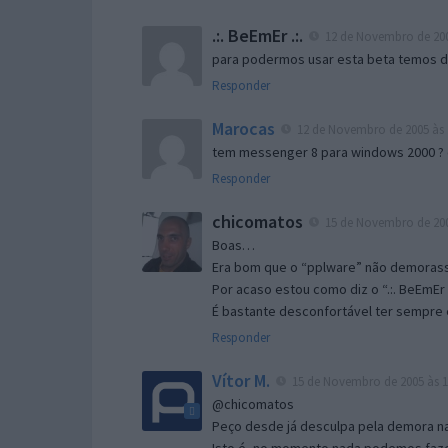
.:. BeEmEr .:.
12 de Novembro de 200
para podermos usar esta beta temos d “
Responder
Marocas
12 de Novembro de 2005 às 
tem messenger 8 para windows 2000 ?
Responder
chicomatos
15 de Novembro de 200
Boas…
Era bom que o “pplware” não demorass
Por acaso estou como diz o “.:. BeEmEr 
É bastante desconfortável ter sempre e
Responder
Vítor M.
15 de Novembro de 2005 às 1
@chicomatos
Peço desde já desculpa pela demora na 