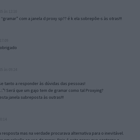
5 às 12:10
gramar” com a janela d proxy sp?? é k ela sobrepõe-s às otras!!!
17:09
 obrigado
5 às 09:24
e tanto a responder às dúvidas das pessoas!
.:.”! Será que um gajo tem de gramar como tal Proxying?
sta janela subreposta às outras!!!
0:14
resposta mas na verdade procurava alternativa para o inevitável.