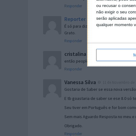
ou recusar o consen
Responder
não exigir o seu co
Reporter
serão aplicadas apen
7 de Novembro de 2005 às 
qualquer momento vol
É só para dizer que ainda não me chego
Grato.
Responder
cristalina
11 de Novembro de 2005 à
M
então people
Responder
Vanessa Silva
11 de Novembro de 2
Gostaria de Saber se essa nova versã
E tb goastaria de saber se ese 8.0 só 
Seu tiver em Português e for bom como
Sem mais Aguardo Resposta no meu e m
Obrigado.
Responder