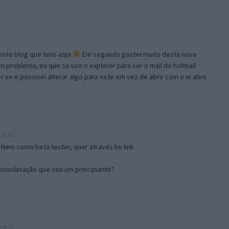
lente blog que tens aqui
Em segundo gostei muito desta nova
problema, eu que so uso o explorer para ver o mail do hotmail
se e possivel alterar algo para este em vez de abrir com o ie abrir
16:50
 Nem como beta tester, quer através ho link
onsideração que sou um principiante?
19:51