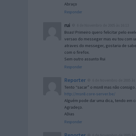
Abraço
Responder
rui
6 de Novembro de 2005 às 16:13
Boas! Primeiro quero felicitar pelo exe
versao do messeger mas eu tou com um 
atraves do messeger, gostaria de saber 
com o firefox.
Sem outro assunto Rui
Responder
Reporter
6 de Novembro de 2005 às 
Tento “sacar” o msn8 mas não consigo.
http://msn8.core-server.be/
Alguém pode dar uma dica, tendo em c
Agradeço.
ADias
Responder
Reporter
6 de Novembro de 2005 às 