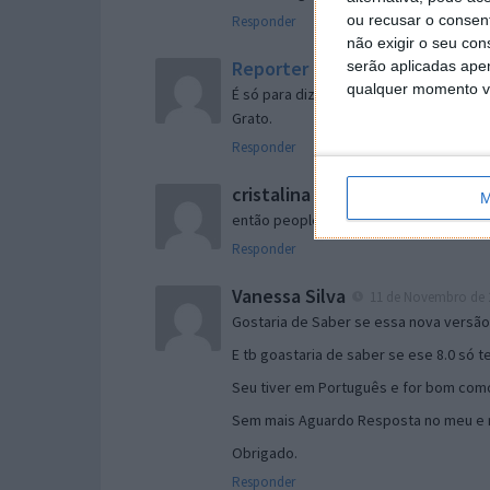
ou recusar o consen
Responder
não exigir o seu co
Reporter
serão aplicadas apen
7 de Novembro de 2005 às 
qualquer momento vol
É só para dizer que ainda não me chego
Grato.
Responder
cristalina
11 de Novembro de 2005 à
M
então people
Responder
Vanessa Silva
11 de Novembro de 2
Gostaria de Saber se essa nova versã
E tb goastaria de saber se ese 8.0 só 
Seu tiver em Português e for bom como
Sem mais Aguardo Resposta no meu e m
Obrigado.
Responder