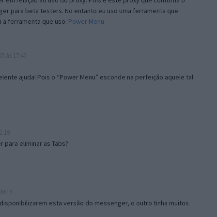
 em relação ao uso do proxy. Pois é este proxy que contorna o
ger para beta testers. No entanto eu uso uma ferramenta que
i a ferramenta que uso:
Power Menu
5 às 17:45
lente ajuda! Pois o “Power Menu” esconde na perfeição aquele tal
1:19
 para eliminar as Tabs?
20:19
disponibilizarem esta versão do messenger, o outro tinha muitos