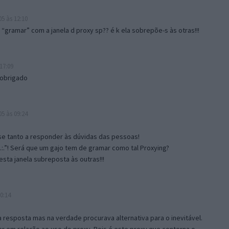
5 às 12:10
gramar” com a janela d proxy sp?? é k ela sobrepõe-s às otras!!!
17:09
 obrigado
5 às 09:24
e tanto a responder às dúvidas das pessoas!
.:.”! Será que um gajo tem de gramar como tal Proxying?
sta janela subreposta às outras!!!
0:14
resposta mas na verdade procurava alternativa para o inevitável.