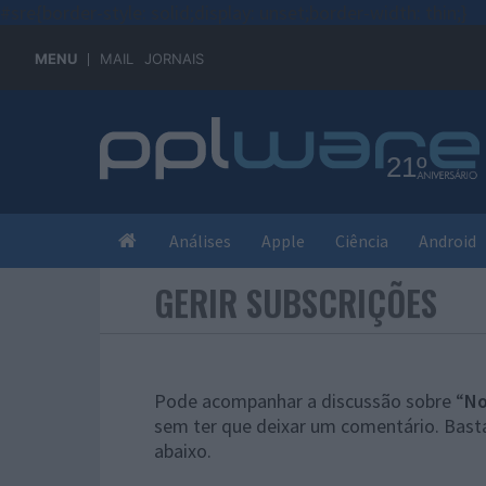
#sre{border-style: solid;display: unset;border-width: thin;}
MENU
MAIL
JORNAIS
Análises
Apple
Ciência
Android
GERIR SUBSCRIÇÕES
Pode acompanhar a discussão sobre “
No
sem ter que deixar um comentário. Basta
abaixo.