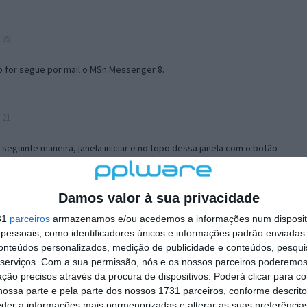
:39
o for segue por mail o MSn Messenger 8.
:21
a seguinte maneira, janela iniciar e no topo dessa janela com o botão
 no separador Menu ‘Iniciar’ clica no botão ‘Personalizar’ aí
ão para escolheres o Browser com que queres navegar e o gestor de
is ao teu Firefox e nas ferramentas ou tools escolhes ‘Opções’ ou
Damos valor à sua privacidade
erta e logo perto do fim encontras um local para colocares um visto
31
parceiros
armazenamos e/ou acedemos a informações num dispositi
e este é o browser predefinido.
essoais, como identificadores únicos e informações padrão enviadas 
conteúdos personalizados, medição de publicidade e conteúdos, pesqui
serviços.
Com a sua permissão, nós e os nossos parceiros poderemos 
12:57
ção precisos através da procura de dispositivos. Poderá clicar para co
ossa parte e pela parte dos nossos 1731 parceiros, conforme descrit
eder a informações mais pormenorizadas e alterar as suas preferência