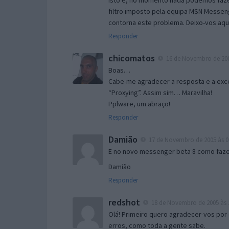
Isto é, no momento nada podemos fazer
filtro imposto pela equipa MSN Messen
contorna este problema. Deixo-vos aqu
Responder
chicomatos
16 de Novembro de 200
Boas…
Cabe-me agradecer a resposta e a exce
“Proxying”. Assim sim… Maravilha!
Pplware, um abraço!
Responder
Damião
17 de Novembro de 2005 às 0
E no novo messenger beta 8 como fazer
Damião
Responder
redshot
18 de Novembro de 2005 às 
Olá! Primeiro quero agradecer-vos por 
erros, como toda a gente sabe.