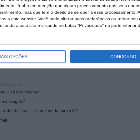
timento.
Tenha em atenção que algum processamento dos seus dados
nsentimento, mas que tem o direito de se opor a esse processamento. A
as a este website. Você pode alterar suas preferências ou retirar seu
19:51
tando a este site e clicando no botão "Privacidade" na parte inferior 
u mail algum.
s 17:00
AIS OPÇÕES
CONCORDO
005 às 17:14
o no 8.0 é boa mesmo?
tem em inglês?
 todos falam eu juro que mudo para o 8.0.
ail.