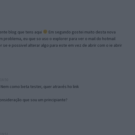
lente blog que tens aqui
Em segundo gostei muito desta nova
problema, eu que so uso o explorer para ver o mail do hotmail
se e possivel alterar algo para este em vez de abrir com o ie abrir
16:50
 Nem como beta tester, quer através ho link
onsideração que sou um principiante?
19:51