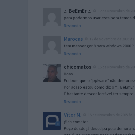
.:. BeEmEr .:.
12 de Novembro de 200
para podermos usar esta beta temos d “
Responder
Marocas
12 de Novembro de 2005 às 
tem messenger 8 para windows 2000 ?
Responder
chicomatos
15 de Novembro de 200
Boas…
Era bom que o “pplware” não demorass
Por acaso estou como diz o “.:. BeEmEr 
É bastante desconfortável ter sempre e
Responder
Vítor M.
15 de Novembro de 2005 às 1
@chicomatos
Peço desde já desculpa pela demora na 