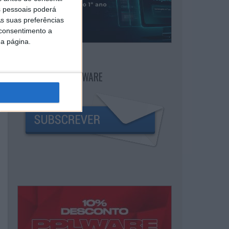
 pessoais poderá
s suas preferências
 consentimento a
da página.
NEWSLETTER PPLWARE