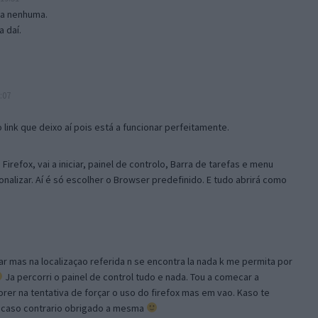
isa nenhuma.
 daí.
:07
link que deixo aí pois está a funcionar perfeitamente.
Firefox, vai a iniciar, painel de controlo, Barra de tarefas e menu
sonalizar. Aí é só escolher o Browser predefinido. E tudo abrirá como
ar mas na localizaçao referida n se encontra la nada k me permita por
Ja percorri o painel de control tudo e nada. Tou a comecar a
orer na tentativa de forçar o uso do firefox mas em vao. Kaso te
, caso contrario obrigado a mesma