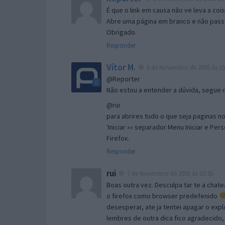
É que o link em causa não ve leva a co
Abre uma página em branco e não passa
Obrigado.
Responder
Vítor M.
6 de Novembro de 2005 às 19
@Reporter
Não estou a entender a dúvida, segue o 
@rui
para abrires tudo o que seja paginas no 
‘Iniciar »» separador Menu Iniciar e Per
Firefox.
Responder
rui
7 de Novembro de 2005 às 02:26
Boas outra vez. Desculpa tar te a chate
o firefox como browser predefenido
desesperar, ate ja tentei apagar o expl
lembres de outra dica fico agradecido