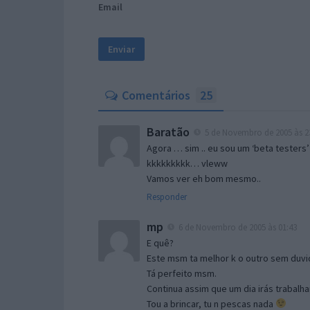
Email
Comentários
25
Baratão
5 de Novembro de 2005 às 2
Agora … sim .. eu sou um ‘beta testers’
kkkkkkkkk… vleww
Vamos ver eh bom mesmo..
Responder
mp
6 de Novembro de 2005 às 01:43
E quê?
Este msm ta melhor k o outro sem duvid
Tá perfeito msm.
Continua assim que um dia irás trabalha
Tou a brincar, tu n pescas nada