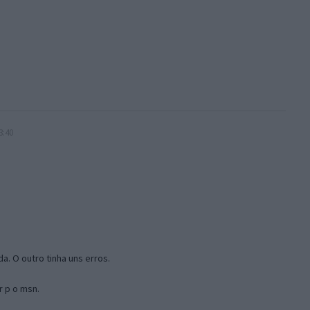
3:40
a. O outro tinha uns erros.
r p o msn.