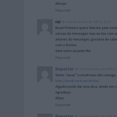
Abraço
Responder
rui
6 de Novembro de 2005 às 16:13
Boas! Primeiro quero felicitar pelo exe
versao do messeger mas eu tou com um 
atraves do messeger, gostaria de saber 
com o firefox.
Sem outro assunto Rui
Responder
Reporter
6 de Novembro de 2005 às 
Tento “sacar” o msn8 mas não consigo.
http://msn8.core-server.be/
Alguém pode dar uma dica, tendo em c
Agradeço.
ADias
Responder
Reporter
6 de Novembro de 2005 às 