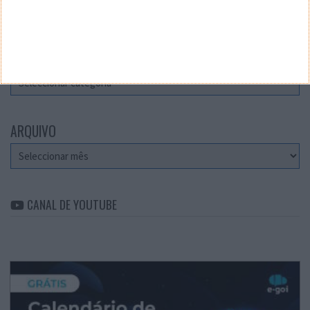
Teste a velocidade da sua Internet
CATEGORIAS
Categorias
ARQUIVO
Arquivo
CANAL DE YOUTUBE