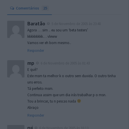
Comentários
25
Baratão
5 de Novembro de 2005 às 23:40
Agora … sim .. eu sou um ‘beta testers’
kkkkkkkkk… vleww
Vamos ver eh bom mesmo..
Responder
mp
6 de Novembro de 2005 às 01:43
E quê?
Este msm ta melhor k o outro sem duvida. O outro tinha
uns erros.
Tá perfeito msm.
Continua assim que um dia irás trabalhar p o msn.
Tou a brincar, tu n pescas nada
Abraço
Responder
rui
6 de Novembro de 2005 às 16:13