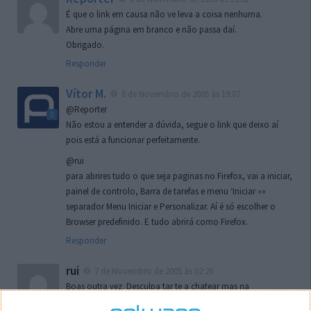
É que o link em causa não ve leva a coisa nenhuma.
Abre uma página em branco e não passa daí.
Obrigado.
Responder
Vítor M.
6 de Novembro de 2005 às 19:07
@Reporter
Não estou a entender a dúvida, segue o link que deixo aí
pois está a funcionar perfeitamente.
@rui
para abrires tudo o que seja paginas no Firefox, vai a iniciar,
painel de controlo, Barra de tarefas e menu ‘Iniciar »»
separador Menu Iniciar e Personalizar. Aí é só escolher o
Browser predefinido. E tudo abrirá como Firefox.
Responder
rui
7 de Novembro de 2005 às 02:26
Boas outra vez. Desculpa tar te a chatear mas na
localizaçao referida n se encontra la nada k me permita por