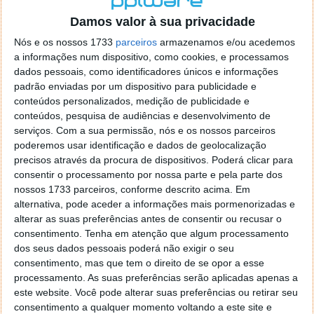
o firefox como browser predefenido
Ja percorri o painel
Damos valor à sua privacidade
de control tudo e nada. Tou a comecar a desesperar, ate ja
tentei apagar o explorer na tentativa de forçar o uso do
Nós e os nossos 1733
parceiros
armazenamos e/ou acedemos
firefox mas em vao. Kaso te lembres de outra dica fico
a informações num dispositivo, como cookies, e processamos
agradecido, caso contrario obrigado a mesma
dados pessoais, como identificadores únicos e informações
Responder
padrão enviadas por um dispositivo para publicidade e
conteúdos personalizados, medição de publicidade e
Vítor M.
conteúdos, pesquisa de audiências e desenvolvimento de
7 de Novembro de 2005 às 01:39
serviços.
Com a sua permissão, nós e os nossos parceiros
@Reporter
poderemos usar identificação e dados de geolocalização
Desculpa mas o link funciona. Seja como for segue por mail
precisos através da procura de dispositivos. Poderá clicar para
o MSn Messenger 8.
consentir o processamento por nossa parte e pela parte dos
Responder
nossos 1733 parceiros, conforme descrito acima. Em
alternativa, pode aceder a informações mais pormenorizadas e
Vítor M.
7 de Novembro de 2005 às 11:21
alterar as suas preferências antes de consentir ou recusar o
@Rui
consentimento.
Tenha em atenção que algum processamento
Tens de encontrar o que te falei. Faz da seguinte maneira,
dos seus dados pessoais poderá não exigir o seu
janela iniciar e no topo dessa janela com o botão direito do
consentimento, mas que tem o direito de se opor a esse
rato faz propriedades. Depois no separador Menu ‘Iniciar’
processamento. As suas preferências serão aplicadas apenas a
clica no botão ‘Personalizar’ aí encontrarás no separador
este website. Você pode alterar suas preferências ou retirar seu
geral a opção para escolheres o Browser com que queres
consentimento a qualquer momento voltando a este site e