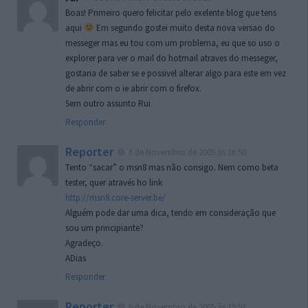
Boas! Primeiro quero felicitar pelo exelente blog que tens
aqui
Em segundo gostei muito desta nova versao do
messeger mas eu tou com um problema, eu que so uso o
explorer para ver o mail do hotmail atraves do messeger,
gostaria de saber se e possivel alterar algo para este em vez
de abrir com o ie abrir com o firefox.
Sem outro assunto Rui
Responder
Reporter
6 de Novembro de 2005 às 16:50
Tento “sacar” o msn8 mas não consigo. Nem como beta
tester, quer através ho link
http://msn8.core-server.be/
Alguém pode dar uma dica, tendo em consideração que
sou um principiante?
Agradeço.
ADias
Responder
Reporter
6 de Novembro de 2005 às 19:51