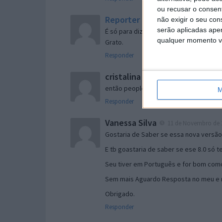
ou recusar o consen
Reporter
não exigir o seu co
7 de Novembro de 2005 às 
serão aplicadas apen
É só para dizer que ainda não me chego
qualquer momento vol
Grato.
Responder
cristalina
11 de Novembro de 2005 à
então people
M
Responder
Vanessa Silva
11 de Novembro de 2
Gostaria de Saber se essa nova versã
E tb goastaria de saber se ese 8.0 só 
Seu tiver em Português e for bom como
Sem mais Aguardo Resposta no meu e m
Obrigado.
Responder