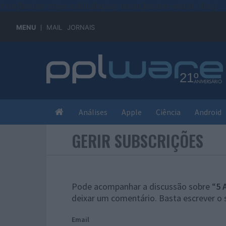
#sre{border-style: solid;display: unset;border-width: thin;}
MENU
MAIL
JORNAIS
Análises
Apple
Ciência
Android
GERIR SUBSCRIÇÕES
Pode acompanhar a discussão sobre “
5 
deixar um comentário. Basta escrever o 
Email