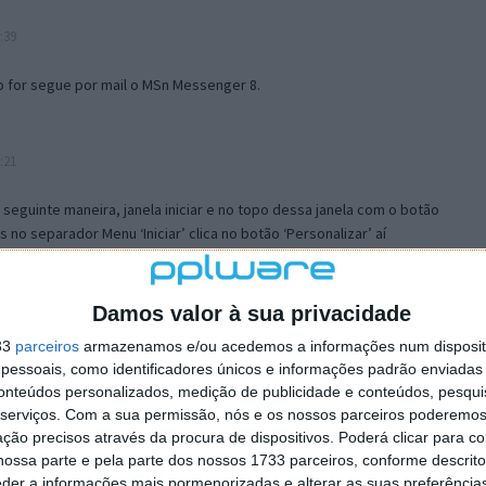
:39
o for segue por mail o MSn Messenger 8.
:21
a seguinte maneira, janela iniciar e no topo dessa janela com o botão
 no separador Menu ‘Iniciar’ clica no botão ‘Personalizar’ aí
ão para escolheres o Browser com que queres navegar e o gestor de
is ao teu Firefox e nas ferramentas ou tools escolhes ‘Opções’ ou
erta e logo perto do fim encontras um local para colocares um visto
Damos valor à sua privacidade
e este é o browser predefinido.
33
parceiros
armazenamos e/ou acedemos a informações num dispositi
essoais, como identificadores únicos e informações padrão enviadas 
conteúdos personalizados, medição de publicidade e conteúdos, pesqui
12:57
serviços.
Com a sua permissão, nós e os nossos parceiros poderemos 
ção precisos através da procura de dispositivos. Poderá clicar para co
ossa parte e pela parte dos nossos 1733 parceiros, conforme descrit
eder a informações mais pormenorizadas e alterar as suas preferência