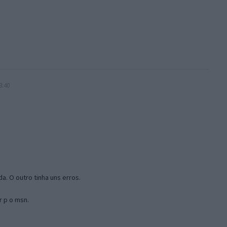
3:40
a. O outro tinha uns erros.
r p o msn.