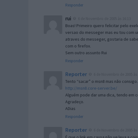
Responder
rui
6 de Novembro de 2005 às 16:13
Boas! Primeiro quero felicitar pelo exe
versao do messeger mas eu tou com um 
atraves do messeger, gostaria de saber 
com o firefox.
Sem outro assunto Rui
Responder
Reporter
6 de Novembro de 2005 às 
Tento “sacar” o msn8 mas não consigo.
http://msn8.core-server.be/
Alguém pode dar uma dica, tendo em c
Agradeço.
ADias
Responder
Reporter
6 de Novembro de 2005 às 
É que o link em causa não ve leva a co