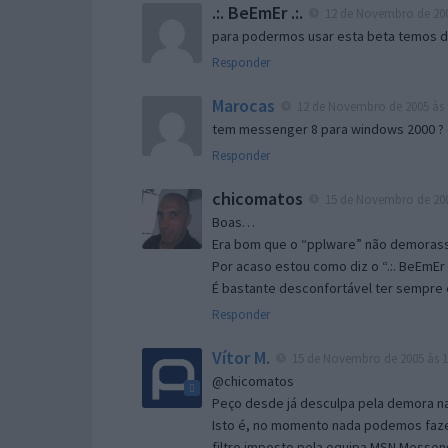
.:. BeEmEr .:.
12 de Novembro de 200
para podermos usar esta beta temos d “
Responder
Marocas
12 de Novembro de 2005 às 
tem messenger 8 para windows 2000 ?
Responder
chicomatos
15 de Novembro de 200
Boas…
Era bom que o “pplware” não demorass
Por acaso estou como diz o “.:. BeEmEr 
É bastante desconfortável ter sempre e
Responder
Vítor M.
15 de Novembro de 2005 às 1
@chicomatos
Peço desde já desculpa pela demora na 
Isto é, no momento nada podemos fazer
filtro imposto pela equipa MSN Messen