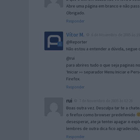
Abre uma página em branco e não passa
Obrigado.
Responder
Vítor M.
6 de Novembro de 2005 às 19
@Reporter
Não estou a entender a dúvida, segue o 
@rui
para abrires tudo o que seja paginas no 
‘Iniciar »» separador Menu Iniciar e Per
Firefox.
Responder
rui
7 de Novembro de 2005 às 02:26
Boas outra vez. Desculpa tar te a chate
o firefox como browser predefenido
desesperar, ate ja tentei apagar o expl
lembres de outra dica fico agradecido
Responder