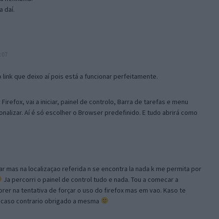
 daí.
:07
link que deixo aí pois está a funcionar perfeitamente.
Firefox, vai a iniciar, painel de controlo, Barra de tarefas e menu
sonalizar. Aí é só escolher o Browser predefinido. E tudo abrirá como
ar mas na localizaçao referida n se encontra la nada k me permita por
Ja percorri o painel de control tudo e nada. Tou a comecar a
orer na tentativa de forçar o uso do firefox mas em vao. Kaso te
, caso contrario obrigado a mesma