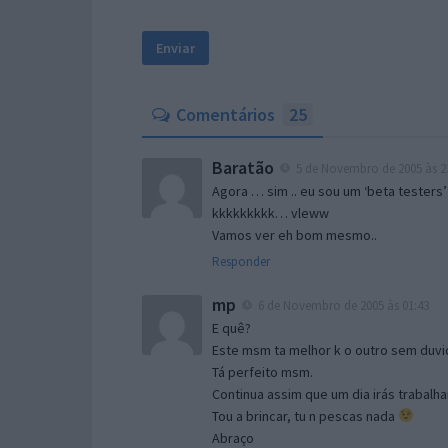
Comentários
25
Baratão
5 de Novembro de 2005 às 2
Agora … sim .. eu sou um ‘beta testers’
kkkkkkkkk… vleww
Vamos ver eh bom mesmo..
Responder
mp
6 de Novembro de 2005 às 01:43
E quê?
Este msm ta melhor k o outro sem duvid
Tá perfeito msm.
Continua assim que um dia irás trabalha
Tou a brincar, tu n pescas nada
Abraço