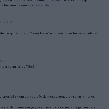
i a ferramenta que uso:
Power Menu
5 às 17:45
lente ajuda! Pois o “Power Menu” esconde na perfeição aquele tal
1:19
 para eliminar as Tabs?
20:19
disponibilizarem esta versão do messenger, o outro tinha muitos
de instalar o messenger, nao consegui fazer mais o login, nem com o