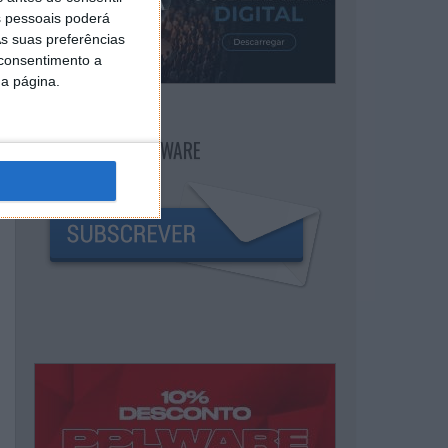
 pessoais poderá
s suas preferências
 consentimento a
da página.
NEWSLETTER PPLWARE