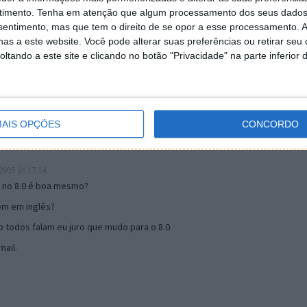
timento.
Tenha em atenção que algum processamento dos seus dados
nsentimento, mas que tem o direito de se opor a esse processamento. A
19:51
as a este website. Você pode alterar suas preferências ou retirar seu
u mail algum.
tando a este site e clicando no botão "Privacidade" na parte inferior 
s 17:00
AIS OPÇÕES
CONCORDO
005 às 17:14
o no 8.0 é boa mesmo?
tem em inglês?
 todos falam eu juro que mudo para o 8.0.
ail.