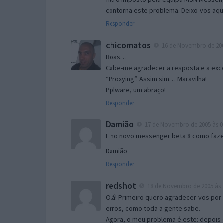
contorna este problema. Deixo-vos aqu
Responder
chicomatos
16 de Novembro de 200
Boas…
Cabe-me agradecer a resposta e a exce
“Proxying”. Assim sim… Maravilha!
Pplware, um abraço!
Responder
Damião
17 de Novembro de 2005 às 0
E no novo messenger beta 8 como fazer
Damião
Responder
redshot
18 de Novembro de 2005 às 
Olá! Primeiro quero agradecer-vos por 
erros, como toda a gente sabe.
Agora, o meu problema é este: depois 