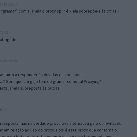
5 às 12:10
gramar” com a janela d proxy sp?? é k ela sobrepõe-s às otras!!!
17:09
 obrigado
5 às 09:24
e tanto a responder às dúvidas das pessoas!
.:.”! Será que um gajo tem de gramar como tal Proxying?
sta janela subreposta às outras!!!
0:14
resposta mas na verdade procurava alternativa para o inevitável.
 em relação ao uso do proxy. Pois é este proxy que contorna o
ger para beta testers. No entanto eu uso uma ferramenta que