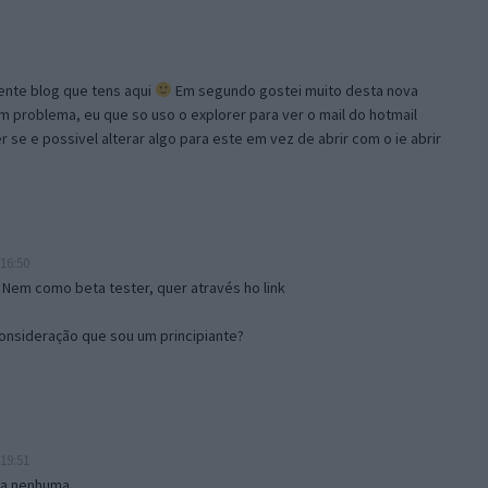
lente blog que tens aqui
Em segundo gostei muito desta nova
problema, eu que so uso o explorer para ver o mail do hotmail
se e possivel alterar algo para este em vez de abrir com o ie abrir
16:50
 Nem como beta tester, quer através ho link
onsideração que sou um principiante?
19:51
isa nenhuma.