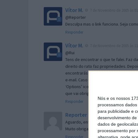
Vítor M.
7 de Novembro de 2005 às 01
@Reporter
Desculpa mas o link funciona. Seja com
Responder
Vítor M.
7 de Novembro de 2005 às 11
@Rui
Tens de encontrar o que te falei. Faz d
direito do rato faz propriedades. Depois
encontrarás no separador geral a opç
e-mail. Caso não consigas chegar lá, va
‘Options’ icon geral da então janela ab
que vai obrigar o Firefox a verificar s
Nós e os nossos 17
Responder
processamos dados p
para publicidade e 
Reporter
7 de Novembro de 2005 às 
desenvolvimento de 
Aguardo, então, o e-mail, Vitor.
dados de geolocaliza
Muito obrigado.
processamento por n
Responder
alternativa, pode ac