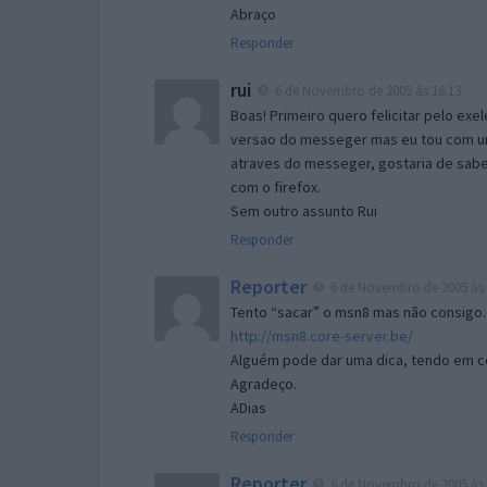
Abraço
Responder
rui
6 de Novembro de 2005 às 16:13
Boas! Primeiro quero felicitar pelo exe
versao do messeger mas eu tou com um 
atraves do messeger, gostaria de saber 
com o firefox.
Sem outro assunto Rui
Responder
Reporter
6 de Novembro de 2005 às 
Tento “sacar” o msn8 mas não consigo.
http://msn8.core-server.be/
Alguém pode dar uma dica, tendo em c
Agradeço.
ADias
Responder
Reporter
6 de Novembro de 2005 às 