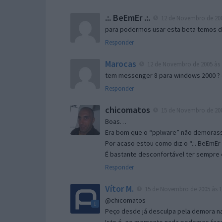
.:. BeEmEr .:.
12 de Novembro de 200
para podermos usar esta beta temos d “
Responder
Marocas
12 de Novembro de 2005 às 
tem messenger 8 para windows 2000 ?
Responder
chicomatos
15 de Novembro de 200
Boas…
Era bom que o “pplware” não demorass
Por acaso estou como diz o “.:. BeEmEr 
É bastante desconfortável ter sempre e
Responder
Vítor M.
15 de Novembro de 2005 às 1
@chicomatos
Peço desde já desculpa pela demora na 