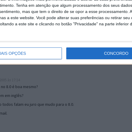
timento.
Tenha em atenção que algum processamento dos seus dados
nsentimento, mas que tem o direito de se opor a esse processamento. A
as a este website. Você pode alterar suas preferências ou retirar seu
19:51
tando a este site e clicando no botão "Privacidade" na parte inferior 
u mail algum.
s 17:00
AIS OPÇÕES
CONCORDO
005 às 17:14
o no 8.0 é boa mesmo?
tem em inglês?
 todos falam eu juro que mudo para o 8.0.
ail.