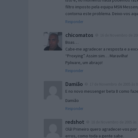
Isto é, no momento nada podemos fazer
filtro imposto pela equipa MSN Messen
contorna este problema. Deixo-vos aqu
Responder
chicomatos
16 de Novembro de 200
Boas…
Cabe-me agradecer a resposta e a exce
“Proxying”. Assim sim… Maravilha!
Pplware, um abraço!
Responder
Damião
17 de Novembro de 2005 às 0
E no novo messenger beta 8 como fazer
Damião
Responder
redshot
18 de Novembro de 2005 às 
Olá! Primeiro quero agradecer-vos por 
erros, como toda a gente sabe.