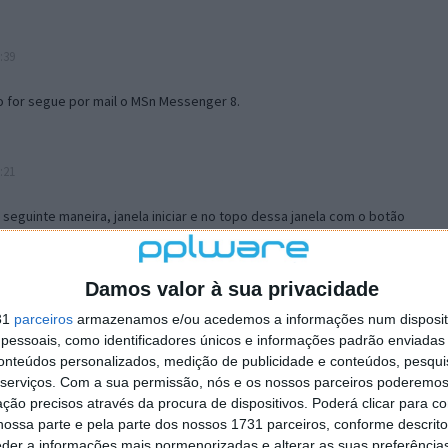
:39
o for segue por mail o MSn Messenger 8.
:21
a seguinte maneira, janela iniciar e no topo dessa janela com o botão
 no separador Menu ‘Iniciar’ clica no botão ‘Personalizar’ aí
ão para escolheres o Browser com que queres navegar e o gestor de
is ao teu Firefox e nas ferramentas ou tools escolhes ‘Opções’ ou
Damos valor à sua privacidade
erta e logo perto do fim encontras um local para colocares um visto
31
parceiros
armazenamos e/ou acedemos a informações num dispositi
e este é o browser predefinido.
essoais, como identificadores únicos e informações padrão enviadas 
conteúdos personalizados, medição de publicidade e conteúdos, pesqui
serviços.
Com a sua permissão, nós e os nossos parceiros poderemos 
12:57
ção precisos através da procura de dispositivos. Poderá clicar para co
ossa parte e pela parte dos nossos 1731 parceiros, conforme descrit
eder a informações mais pormenorizadas e alterar as suas preferência