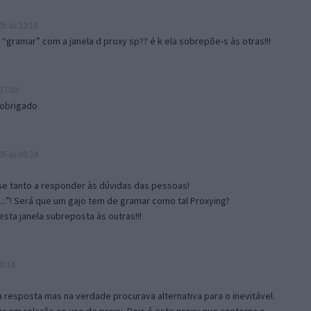
5 às 12:10
gramar” com a janela d proxy sp?? é k ela sobrepõe-s às otras!!!
17:09
 obrigado
5 às 09:24
e tanto a responder às dúvidas das pessoas!
.:.”! Será que um gajo tem de gramar como tal Proxying?
sta janela subreposta às outras!!!
0:14
resposta mas na verdade procurava alternativa para o inevitável.