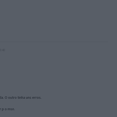
3:40
a. O outro tinha uns erros.
r p o msn.