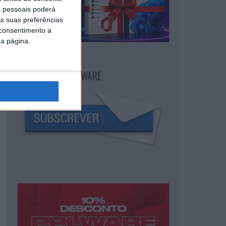
 pessoais poderá
s suas preferências
 consentimento a
da página.
NEWSLETTER PPLWARE