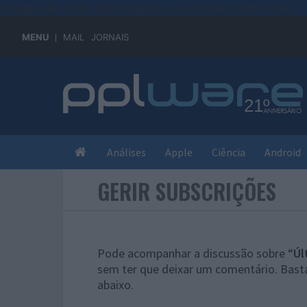
#sre{border-style: solid;display: unset;border-width: thin;}
MENU
MAIL
JORNAIS
Análises
Apple
Ciência
Android
GERIR SUBSCRIÇÕES
Pode acompanhar a discussão sobre “
Úl
sem ter que deixar um comentário. Basta
abaixo.