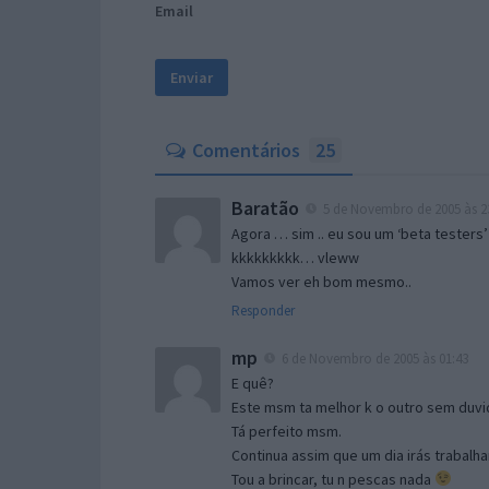
Email
Comentários
25
Baratão
5 de Novembro de 2005 às 2
Agora … sim .. eu sou um ‘beta testers’
kkkkkkkkk… vleww
Vamos ver eh bom mesmo..
Responder
mp
6 de Novembro de 2005 às 01:43
E quê?
Este msm ta melhor k o outro sem duvid
Tá perfeito msm.
Continua assim que um dia irás trabalha
Tou a brincar, tu n pescas nada