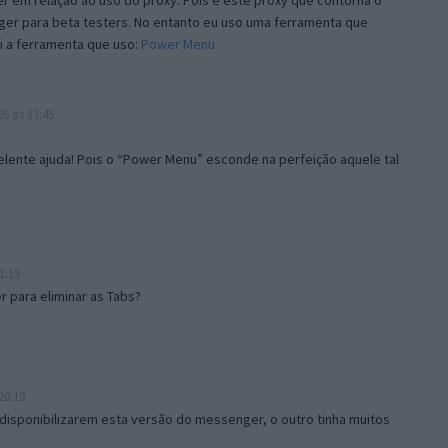
 em relação ao uso do proxy. Pois é este proxy que contorna o
ger para beta testers. No entanto eu uso uma ferramenta que
i a ferramenta que uso:
Power Menu
5 às 17:45
lente ajuda! Pois o “Power Menu” esconde na perfeição aquele tal
1:19
 para eliminar as Tabs?
20:19
disponibilizarem esta versão do messenger, o outro tinha muitos