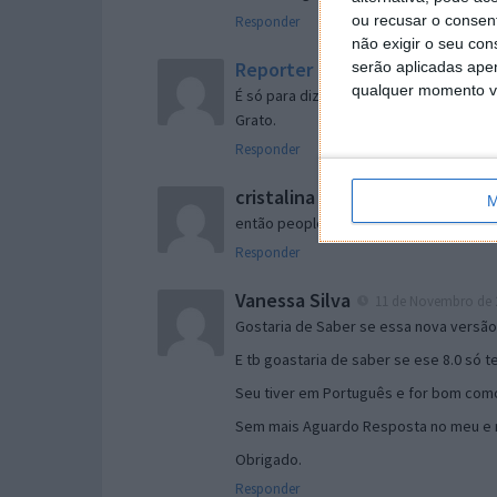
ou recusar o consen
Responder
não exigir o seu co
Reporter
serão aplicadas apen
7 de Novembro de 2005 às 
qualquer momento vol
É só para dizer que ainda não me chego
Grato.
Responder
cristalina
11 de Novembro de 2005 à
M
então people
Responder
Vanessa Silva
11 de Novembro de 2
Gostaria de Saber se essa nova versã
E tb goastaria de saber se ese 8.0 só 
Seu tiver em Português e for bom como
Sem mais Aguardo Resposta no meu e m
Obrigado.
Responder