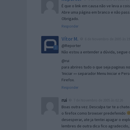
É que o link em causa não ve leva a co
Abre uma página em branco e não passa
Obrigado.
Responder
Vítor M.
6 de Novembro de 2005 às 19
@Reporter
Não estou a entender a dúvida, segue o 
@rui
para abrires tudo o que seja paginas no 
‘Iniciar »» separador Menu Iniciar e Per
Firefox.
Responder
rui
7 de Novembro de 2005 às 02:26
Boas outra vez. Desculpa tar te a chate
o firefox como browser predefenido
desesperar, ate ja tentei apagar o expl
lembres de outra dica fico agradecido