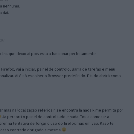
isa nenhuma.
 daí.
:07
link que deixo aí pois está a funcionar perfeitamente.
Firefox, vai a iniciar, painel de controlo, Barra de tarefas e menu
sonalizar. Aí é só escolher o Browser predefinido. E tudo abrirá como
ar mas na localizaçao referida n se encontra la nada k me permita por
Ja percorri o painel de control tudo e nada. Tou a comecar a
orer na tentativa de forçar o uso do firefox mas em vao. Kaso te
, caso contrario obrigado a mesma