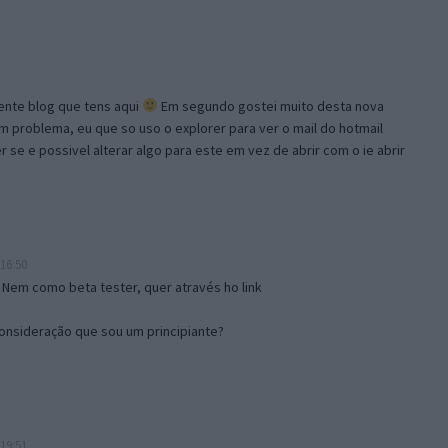
lente blog que tens aqui
Em segundo gostei muito desta nova
problema, eu que so uso o explorer para ver o mail do hotmail
se e possivel alterar algo para este em vez de abrir com o ie abrir
16:50
 Nem como beta tester, quer através ho link
onsideração que sou um principiante?
19:51