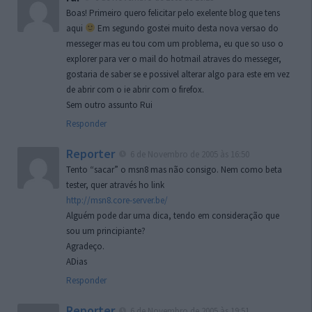
Boas! Primeiro quero felicitar pelo exelente blog que tens
aqui
Em segundo gostei muito desta nova versao do
messeger mas eu tou com um problema, eu que so uso o
explorer para ver o mail do hotmail atraves do messeger,
gostaria de saber se e possivel alterar algo para este em vez
de abrir com o ie abrir com o firefox.
Sem outro assunto Rui
Responder
Reporter
6 de Novembro de 2005 às 16:50
Tento “sacar” o msn8 mas não consigo. Nem como beta
tester, quer através ho link
http://msn8.core-server.be/
Alguém pode dar uma dica, tendo em consideração que
sou um principiante?
Agradeço.
ADias
Responder
Reporter
6 de Novembro de 2005 às 19:51