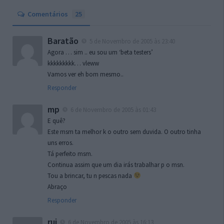
Comentários
25
Baratão
5 de Novembro de 2005 às 23:40
Agora … sim .. eu sou um ‘beta testers’
kkkkkkkkk… vleww
Vamos ver eh bom mesmo..
Responder
mp
6 de Novembro de 2005 às 01:43
E quê?
Este msm ta melhor k o outro sem duvida. O outro tinha
uns erros.
Tá perfeito msm.
Continua assim que um dia irás trabalhar p o msn.
Tou a brincar, tu n pescas nada
Abraço
Responder
rui
6 de Novembro de 2005 às 16:13