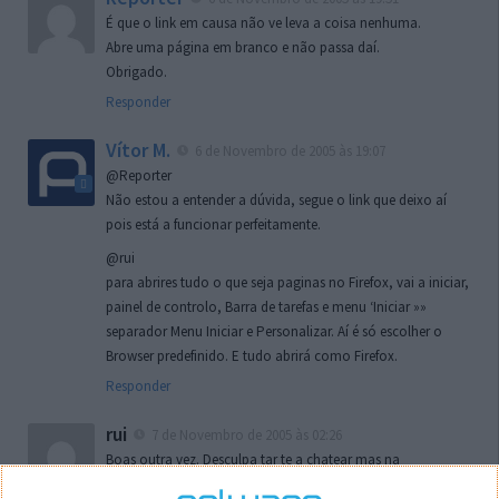
É que o link em causa não ve leva a coisa nenhuma.
Abre uma página em branco e não passa daí.
Obrigado.
Responder
Vítor M.
6 de Novembro de 2005 às 19:07
@Reporter
Não estou a entender a dúvida, segue o link que deixo aí
pois está a funcionar perfeitamente.
@rui
para abrires tudo o que seja paginas no Firefox, vai a iniciar,
painel de controlo, Barra de tarefas e menu ‘Iniciar »»
separador Menu Iniciar e Personalizar. Aí é só escolher o
Browser predefinido. E tudo abrirá como Firefox.
Responder
rui
7 de Novembro de 2005 às 02:26
Boas outra vez. Desculpa tar te a chatear mas na
localizaçao referida n se encontra la nada k me permita por