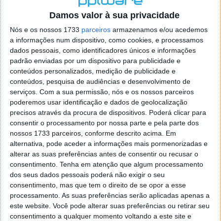
o firefox como browser predefenido
Ja percorri o painel
Damos valor à sua privacidade
de control tudo e nada. Tou a comecar a desesperar, ate ja
tentei apagar o explorer na tentativa de forçar o uso do
Nós e os nossos 1733
parceiros
armazenamos e/ou acedemos
firefox mas em vao. Kaso te lembres de outra dica fico
a informações num dispositivo, como cookies, e processamos
agradecido, caso contrario obrigado a mesma
dados pessoais, como identificadores únicos e informações
Responder
padrão enviadas por um dispositivo para publicidade e
conteúdos personalizados, medição de publicidade e
Vítor M.
conteúdos, pesquisa de audiências e desenvolvimento de
7 de Novembro de 2005 às 01:39
serviços.
Com a sua permissão, nós e os nossos parceiros
@Reporter
poderemos usar identificação e dados de geolocalização
Desculpa mas o link funciona. Seja como for segue por mail
precisos através da procura de dispositivos. Poderá clicar para
o MSn Messenger 8.
consentir o processamento por nossa parte e pela parte dos
Responder
nossos 1733 parceiros, conforme descrito acima. Em
alternativa, pode aceder a informações mais pormenorizadas e
Vítor M.
7 de Novembro de 2005 às 11:21
alterar as suas preferências antes de consentir ou recusar o
@Rui
consentimento.
Tenha em atenção que algum processamento
Tens de encontrar o que te falei. Faz da seguinte maneira,
dos seus dados pessoais poderá não exigir o seu
janela iniciar e no topo dessa janela com o botão direito do
consentimento, mas que tem o direito de se opor a esse
rato faz propriedades. Depois no separador Menu ‘Iniciar’
processamento. As suas preferências serão aplicadas apenas a
clica no botão ‘Personalizar’ aí encontrarás no separador
este website. Você pode alterar suas preferências ou retirar seu
geral a opção para escolheres o Browser com que queres
consentimento a qualquer momento voltando a este site e