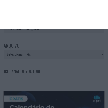
Teste a velocidade da sua Internet
CATEGORIAS
Categorias
ARQUIVO
Arquivo
CANAL DE YOUTUBE