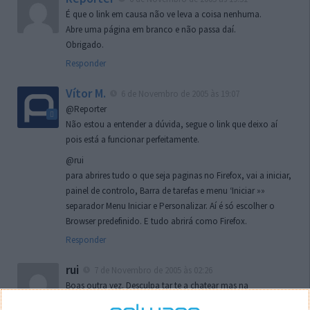
É que o link em causa não ve leva a coisa nenhuma.
Abre uma página em branco e não passa daí.
Obrigado.
Responder
Vítor M.
6 de Novembro de 2005 às 19:07
@Reporter
Não estou a entender a dúvida, segue o link que deixo aí
pois está a funcionar perfeitamente.
@rui
para abrires tudo o que seja paginas no Firefox, vai a iniciar,
painel de controlo, Barra de tarefas e menu ‘Iniciar »»
separador Menu Iniciar e Personalizar. Aí é só escolher o
Browser predefinido. E tudo abrirá como Firefox.
Responder
rui
7 de Novembro de 2005 às 02:26
Boas outra vez. Desculpa tar te a chatear mas na
localizaçao referida n se encontra la nada k me permita por