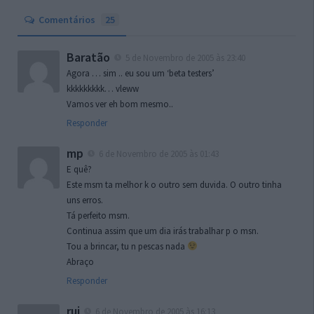
Comentários
25
Baratão
5 de Novembro de 2005 às 23:40
Agora … sim .. eu sou um ‘beta testers’
kkkkkkkkk… vleww
Vamos ver eh bom mesmo..
Responder
mp
6 de Novembro de 2005 às 01:43
E quê?
Este msm ta melhor k o outro sem duvida. O outro tinha
uns erros.
Tá perfeito msm.
Continua assim que um dia irás trabalhar p o msn.
Tou a brincar, tu n pescas nada
Abraço
Responder
rui
6 de Novembro de 2005 às 16:13