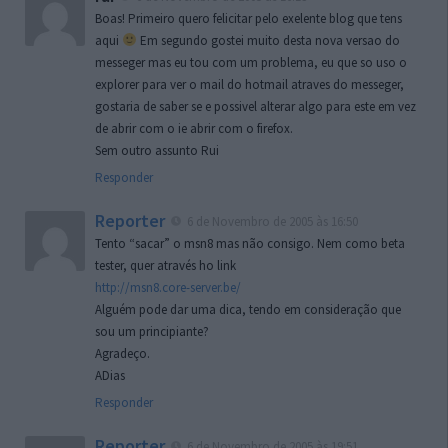
Boas! Primeiro quero felicitar pelo exelente blog que tens
aqui
Em segundo gostei muito desta nova versao do
messeger mas eu tou com um problema, eu que so uso o
explorer para ver o mail do hotmail atraves do messeger,
gostaria de saber se e possivel alterar algo para este em vez
de abrir com o ie abrir com o firefox.
Sem outro assunto Rui
Responder
Reporter
6 de Novembro de 2005 às 16:50
Tento “sacar” o msn8 mas não consigo. Nem como beta
tester, quer através ho link
http://msn8.core-server.be/
Alguém pode dar uma dica, tendo em consideração que
sou um principiante?
Agradeço.
ADias
Responder
Reporter
6 de Novembro de 2005 às 19:51