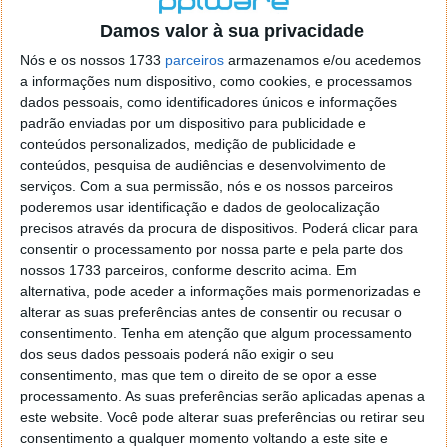
o firefox como browser predefenido
Ja percorri o painel
Damos valor à sua privacidade
de control tudo e nada. Tou a comecar a desesperar, ate ja
tentei apagar o explorer na tentativa de forçar o uso do
Nós e os nossos 1733
parceiros
armazenamos e/ou acedemos
firefox mas em vao. Kaso te lembres de outra dica fico
a informações num dispositivo, como cookies, e processamos
agradecido, caso contrario obrigado a mesma
dados pessoais, como identificadores únicos e informações
Responder
padrão enviadas por um dispositivo para publicidade e
conteúdos personalizados, medição de publicidade e
Vítor M.
conteúdos, pesquisa de audiências e desenvolvimento de
7 de Novembro de 2005 às 01:39
serviços.
Com a sua permissão, nós e os nossos parceiros
@Reporter
poderemos usar identificação e dados de geolocalização
Desculpa mas o link funciona. Seja como for segue por mail
precisos através da procura de dispositivos. Poderá clicar para
o MSn Messenger 8.
consentir o processamento por nossa parte e pela parte dos
Responder
nossos 1733 parceiros, conforme descrito acima. Em
alternativa, pode aceder a informações mais pormenorizadas e
Vítor M.
7 de Novembro de 2005 às 11:21
alterar as suas preferências antes de consentir ou recusar o
@Rui
consentimento.
Tenha em atenção que algum processamento
Tens de encontrar o que te falei. Faz da seguinte maneira,
dos seus dados pessoais poderá não exigir o seu
janela iniciar e no topo dessa janela com o botão direito do
consentimento, mas que tem o direito de se opor a esse
rato faz propriedades. Depois no separador Menu ‘Iniciar’
processamento. As suas preferências serão aplicadas apenas a
clica no botão ‘Personalizar’ aí encontrarás no separador
este website. Você pode alterar suas preferências ou retirar seu
geral a opção para escolheres o Browser com que queres
consentimento a qualquer momento voltando a este site e