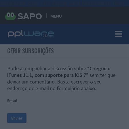
#sre{border-style: solid;display: unset;border-width: thin;}
MENU
GERIR SUBSCRIÇÕES
Pode acompanhar a discussão sobre “
Chegou o
iTunes 11.1, com suporte para iOS 7
” sem ter que
deixar um comentário. Basta escrever o seu
endereço de e-mail no formulário abaixo.
Email