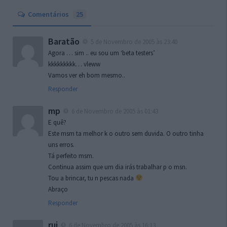
Comentários
25
Baratão
5 de Novembro de 2005 às 23:40
Agora … sim .. eu sou um ‘beta testers’
kkkkkkkkk… vleww
Vamos ver eh bom mesmo..
Responder
mp
6 de Novembro de 2005 às 01:43
E quê?
Este msm ta melhor k o outro sem duvida. O outro tinha
uns erros.
Tá perfeito msm.
Continua assim que um dia irás trabalhar p o msn.
Tou a brincar, tu n pescas nada
Abraço
Responder
rui
6 de Novembro de 2005 às 16:13