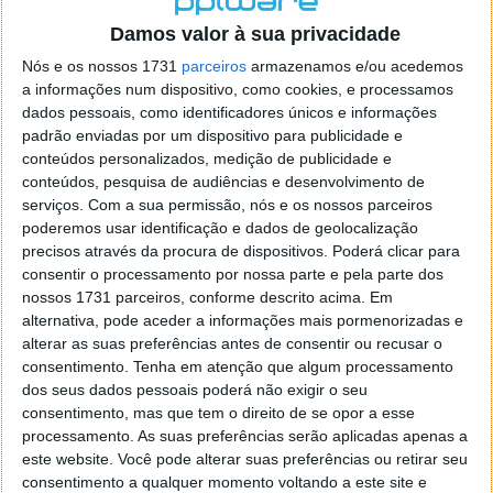
o firefox como browser predefenido
Ja percorri o painel
Damos valor à sua privacidade
de control tudo e nada. Tou a comecar a desesperar, ate ja
tentei apagar o explorer na tentativa de forçar o uso do
Nós e os nossos 1731
parceiros
armazenamos e/ou acedemos
firefox mas em vao. Kaso te lembres de outra dica fico
a informações num dispositivo, como cookies, e processamos
agradecido, caso contrario obrigado a mesma
dados pessoais, como identificadores únicos e informações
Responder
padrão enviadas por um dispositivo para publicidade e
conteúdos personalizados, medição de publicidade e
Vítor M.
conteúdos, pesquisa de audiências e desenvolvimento de
7 de Novembro de 2005 às 01:39
serviços.
Com a sua permissão, nós e os nossos parceiros
@Reporter
poderemos usar identificação e dados de geolocalização
Desculpa mas o link funciona. Seja como for segue por mail
precisos através da procura de dispositivos. Poderá clicar para
o MSn Messenger 8.
consentir o processamento por nossa parte e pela parte dos
Responder
nossos 1731 parceiros, conforme descrito acima. Em
alternativa, pode aceder a informações mais pormenorizadas e
Vítor M.
7 de Novembro de 2005 às 11:21
alterar as suas preferências antes de consentir ou recusar o
@Rui
consentimento.
Tenha em atenção que algum processamento
Tens de encontrar o que te falei. Faz da seguinte maneira,
dos seus dados pessoais poderá não exigir o seu
janela iniciar e no topo dessa janela com o botão direito do
consentimento, mas que tem o direito de se opor a esse
rato faz propriedades. Depois no separador Menu ‘Iniciar’
processamento. As suas preferências serão aplicadas apenas a
clica no botão ‘Personalizar’ aí encontrarás no separador
este website. Você pode alterar suas preferências ou retirar seu
geral a opção para escolheres o Browser com que queres
consentimento a qualquer momento voltando a este site e