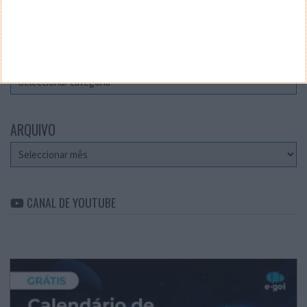
Teste a velocidade da sua Internet
CATEGORIAS
Categorias
ARQUIVO
Arquivo
CANAL DE YOUTUBE