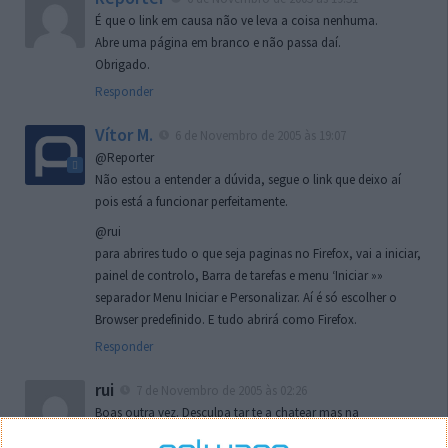
É que o link em causa não ve leva a coisa nenhuma.
Abre uma página em branco e não passa daí.
Obrigado.
Responder
Vítor M.
6 de Novembro de 2005 às 19:07
@Reporter
Não estou a entender a dúvida, segue o link que deixo aí
pois está a funcionar perfeitamente.
@rui
para abrires tudo o que seja paginas no Firefox, vai a iniciar,
painel de controlo, Barra de tarefas e menu ‘Iniciar »»
separador Menu Iniciar e Personalizar. Aí é só escolher o
Browser predefinido. E tudo abrirá como Firefox.
Responder
rui
7 de Novembro de 2005 às 02:26
Boas outra vez. Desculpa tar te a chatear mas na
localizaçao referida n se encontra la nada k me permita por