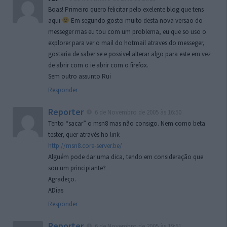
Boas! Primeiro quero felicitar pelo exelente blog que tens
aqui
Em segundo gostei muito desta nova versao do
messeger mas eu tou com um problema, eu que so uso o
explorer para ver o mail do hotmail atraves do messeger,
gostaria de saber se e possivel alterar algo para este em vez
de abrir com o ie abrir com o firefox.
Sem outro assunto Rui
Responder
Reporter
6 de Novembro de 2005 às 16:50
Tento “sacar” o msn8 mas não consigo. Nem como beta
tester, quer através ho link
http://msn8.core-server.be/
Alguém pode dar uma dica, tendo em consideração que
sou um principiante?
Agradeço.
ADias
Responder
Reporter
6 de Novembro de 2005 às 19:51