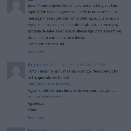
Boas! Primeiro quero felicitar pelo exelente blog que tens
aqui
Em segundo gostei muito desta nova versao do
messeger mas eu tou com um problema, eu que so uso o
explorer para ver o mail do hotmail atraves do messeger,
gostaria de saber se e possivel alterar algo para este em vez
de abrir com o ie abrir com o firefox.
Sem outro assunto Rui
Responder
Reporter
6 de Novembro de 2005 às 16:50
Tento “sacar” o msn8 mas não consigo. Nem como beta
tester, quer através ho link
http://msn8.core-server.be/
Alguém pode dar uma dica, tendo em consideração que
sou um principiante?
Agradeço.
ADias
Responder
Reporter
6 de Novembro de 2005 às 19:51