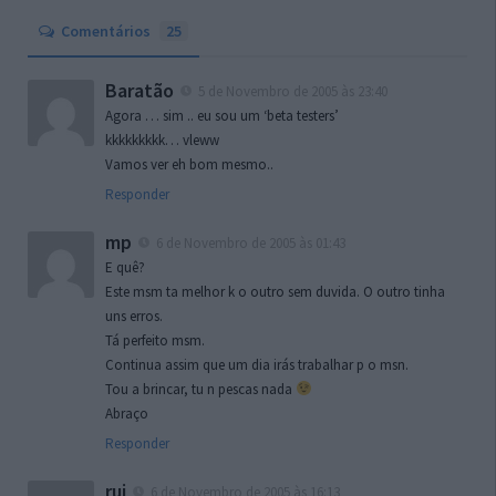
Comentários
25
Baratão
5 de Novembro de 2005 às 23:40
Agora … sim .. eu sou um ‘beta testers’
kkkkkkkkk… vleww
Vamos ver eh bom mesmo..
Responder
mp
6 de Novembro de 2005 às 01:43
E quê?
Este msm ta melhor k o outro sem duvida. O outro tinha
uns erros.
Tá perfeito msm.
Continua assim que um dia irás trabalhar p o msn.
Tou a brincar, tu n pescas nada
Abraço
Responder
rui
6 de Novembro de 2005 às 16:13