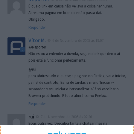
É que o link em causa não ve leva a coisa nenhuma.
Abre uma página em branco e não passa daí.
Obrigado.
Responder
Vítor M.
6 de Novembro de 2005 às 19:07
@Reporter
Não estou a entender a dúvida, segue o link que deixo aí
pois está a funcionar perfeitamente.
@rui
para abrires tudo o que seja paginas no Firefox, vai a iniciar,
painel de controlo, Barra de tarefas e menu ‘Iniciar »»
separador Menu Iniciar e Personalizar. Aí é só escolher o
Browser predefinido. E tudo abrirá como Firefox.
Responder
rui
7 de Novembro de 2005 às 02:26
Boas outra vez. Desculpa tar te a chatear mas na
localizaçao referida n se encontra la nada k me permita por