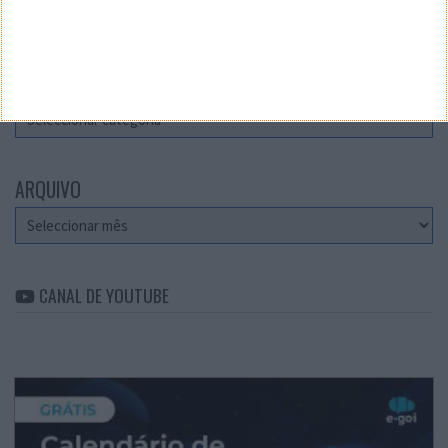
Teste a velocidade da sua Internet
CATEGORIAS
Categorias
ARQUIVO
Arquivo
CANAL DE YOUTUBE