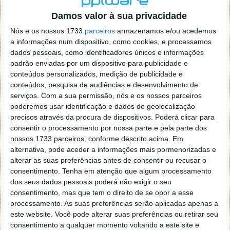
o firefox como browser predefenido
Ja percorri o painel
Damos valor à sua privacidade
de control tudo e nada. Tou a comecar a desesperar, ate ja
tentei apagar o explorer na tentativa de forçar o uso do
Nós e os nossos 1733
parceiros
armazenamos e/ou acedemos
firefox mas em vao. Kaso te lembres de outra dica fico
a informações num dispositivo, como cookies, e processamos
agradecido, caso contrario obrigado a mesma
dados pessoais, como identificadores únicos e informações
Responder
padrão enviadas por um dispositivo para publicidade e
conteúdos personalizados, medição de publicidade e
Vítor M.
conteúdos, pesquisa de audiências e desenvolvimento de
7 de Novembro de 2005 às 01:39
serviços.
Com a sua permissão, nós e os nossos parceiros
@Reporter
poderemos usar identificação e dados de geolocalização
Desculpa mas o link funciona. Seja como for segue por mail
precisos através da procura de dispositivos. Poderá clicar para
o MSn Messenger 8.
consentir o processamento por nossa parte e pela parte dos
Responder
nossos 1733 parceiros, conforme descrito acima. Em
alternativa, pode aceder a informações mais pormenorizadas e
Vítor M.
7 de Novembro de 2005 às 11:21
alterar as suas preferências antes de consentir ou recusar o
@Rui
consentimento.
Tenha em atenção que algum processamento
Tens de encontrar o que te falei. Faz da seguinte maneira,
dos seus dados pessoais poderá não exigir o seu
janela iniciar e no topo dessa janela com o botão direito do
consentimento, mas que tem o direito de se opor a esse
rato faz propriedades. Depois no separador Menu ‘Iniciar’
processamento. As suas preferências serão aplicadas apenas a
clica no botão ‘Personalizar’ aí encontrarás no separador
este website. Você pode alterar suas preferências ou retirar seu
geral a opção para escolheres o Browser com que queres
consentimento a qualquer momento voltando a este site e