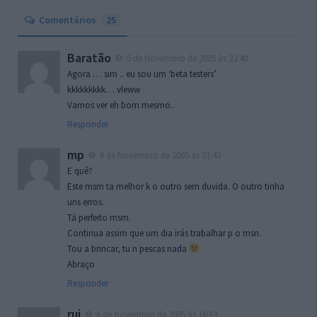
Comentários
25
Baratão
5 de Novembro de 2005 às 23:40
Agora … sim .. eu sou um ‘beta testers’
kkkkkkkkk… vleww
Vamos ver eh bom mesmo..
Responder
mp
6 de Novembro de 2005 às 01:43
E quê?
Este msm ta melhor k o outro sem duvida. O outro tinha
uns erros.
Tá perfeito msm.
Continua assim que um dia irás trabalhar p o msn.
Tou a brincar, tu n pescas nada
Abraço
Responder
rui
6 de Novembro de 2005 às 16:13