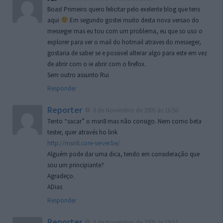
Boas! Primeiro quero felicitar pelo exelente blog que tens
aqui
Em segundo gostei muito desta nova versao do
messeger mas eu tou com um problema, eu que so uso o
explorer para ver o mail do hotmail atraves do messeger,
gostaria de saber se e possivel alterar algo para este em vez
de abrir com o ie abrir com o firefox.
Sem outro assunto Rui
Responder
Reporter
6 de Novembro de 2005 às 16:50
Tento “sacar” o msn8 mas não consigo. Nem como beta
tester, quer através ho link
http://msn8.core-server.be/
Alguém pode dar uma dica, tendo em consideração que
sou um principiante?
Agradeço.
ADias
Responder
Reporter
6 de Novembro de 2005 às 19:51