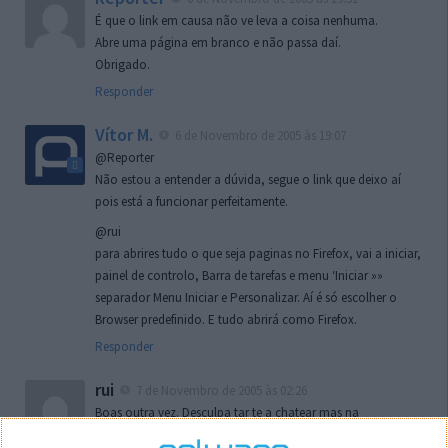
É que o link em causa não ve leva a coisa nenhuma.
Abre uma página em branco e não passa daí.
Obrigado.
Responder
Vítor M.
6 de Novembro de 2005 às 19:07
@Reporter
Não estou a entender a dúvida, segue o link que deixo aí
pois está a funcionar perfeitamente.
@rui
para abrires tudo o que seja paginas no Firefox, vai a iniciar,
painel de controlo, Barra de tarefas e menu ‘Iniciar »»
separador Menu Iniciar e Personalizar. Aí é só escolher o
Browser predefinido. E tudo abrirá como Firefox.
Responder
rui
7 de Novembro de 2005 às 02:26
Boas outra vez. Desculpa tar te a chatear mas na
localizaçao referida n se encontra la nada k me permita por