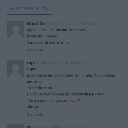
Comentários
25
Baratão
5 de Novembro de 2005 às 23:40
Agora … sim .. eu sou um ‘beta testers’
kkkkkkkkk… vleww
Vamos ver eh bom mesmo..
Responder
mp
6 de Novembro de 2005 às 01:43
E quê?
Este msm ta melhor k o outro sem duvida. O outro tinha
uns erros.
Tá perfeito msm.
Continua assim que um dia irás trabalhar p o msn.
Tou a brincar, tu n pescas nada
Abraço
Responder
rui
6 de Novembro de 2005 às 16:13