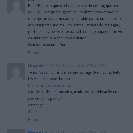
Boas! Primeiro quero felicitar pelo exelente blog que tens
aqui
Em segundo gostei muito desta nova versao do
messeger mas eu tou com um problema, eu que so uso o
explorer para ver o mail do hotmail atraves do messeger,
gostaria de saber se e possivel alterar algo para este em vez
de abrir com o ie abrir com o firefox.
Sem outro assunto Rui
Responder
Reporter
6 de Novembro de 2005 às 16:50
Tento “sacar” o msn8 mas não consigo. Nem como beta
tester, quer através ho link
http://msn8.core-server.be/
Alguém pode dar uma dica, tendo em consideração que
sou um principiante?
Agradeço.
ADias
Responder
Reporter
6 de Novembro de 2005 às 19:51