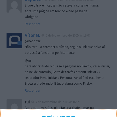
É que o link em causa não ve leva a coisa nenhuma.
Abre uma página em branco e não passa daí.
Obrigado.
Responder
Vítor M.
6 de Novembro de 2005 às 19:07
@Reporter
Não estou a entender a dúvida, segue o link que deixo aí
pois está a funcionar perfeitamente.
@rui
para abrires tudo o que seja paginas no Firefox, vai a iniciar,
painel de controlo, Barra de tarefas e menu ‘Iniciar »»
separador Menu Iniciar e Personalizar. Aí é só escolher o
Browser predefinido. E tudo abrirá como Firefox.
Responder
rui
7 de Novembro de 2005 às 02:26
Boas outra vez. Desculpa tar te a chatear mas na
localizaçao referida n se encontra la nada k me permita por