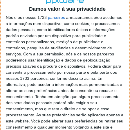
o firefox como browser predefenido
Ja percorri o painel
Damos valor à sua privacidade
de control tudo e nada. Tou a comecar a desesperar, ate ja
tentei apagar o explorer na tentativa de forçar o uso do
Nós e os nossos 1733
parceiros
armazenamos e/ou acedemos
firefox mas em vao. Kaso te lembres de outra dica fico
a informações num dispositivo, como cookies, e processamos
agradecido, caso contrario obrigado a mesma
dados pessoais, como identificadores únicos e informações
Responder
padrão enviadas por um dispositivo para publicidade e
conteúdos personalizados, medição de publicidade e
Vítor M.
conteúdos, pesquisa de audiências e desenvolvimento de
7 de Novembro de 2005 às 01:39
serviços.
Com a sua permissão, nós e os nossos parceiros
@Reporter
poderemos usar identificação e dados de geolocalização
Desculpa mas o link funciona. Seja como for segue por mail
precisos através da procura de dispositivos. Poderá clicar para
o MSn Messenger 8.
consentir o processamento por nossa parte e pela parte dos
Responder
nossos 1733 parceiros, conforme descrito acima. Em
alternativa, pode aceder a informações mais pormenorizadas e
Vítor M.
7 de Novembro de 2005 às 11:21
alterar as suas preferências antes de consentir ou recusar o
@Rui
consentimento.
Tenha em atenção que algum processamento
Tens de encontrar o que te falei. Faz da seguinte maneira,
dos seus dados pessoais poderá não exigir o seu
janela iniciar e no topo dessa janela com o botão direito do
consentimento, mas que tem o direito de se opor a esse
rato faz propriedades. Depois no separador Menu ‘Iniciar’
processamento. As suas preferências serão aplicadas apenas a
clica no botão ‘Personalizar’ aí encontrarás no separador
este website. Você pode alterar suas preferências ou retirar seu
geral a opção para escolheres o Browser com que queres
consentimento a qualquer momento voltando a este site e