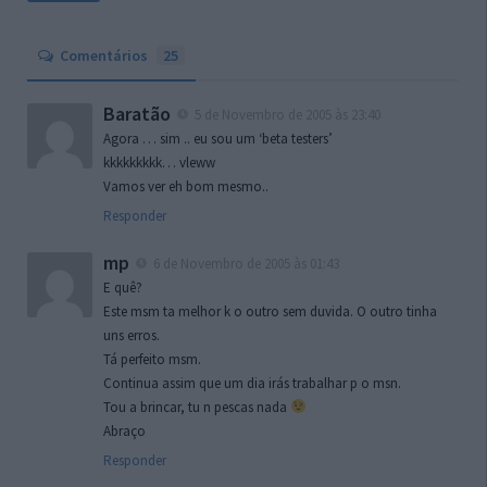
Comentários
25
Baratão
5 de Novembro de 2005 às 23:40
Agora … sim .. eu sou um ‘beta testers’
kkkkkkkkk… vleww
Vamos ver eh bom mesmo..
Responder
mp
6 de Novembro de 2005 às 01:43
E quê?
Este msm ta melhor k o outro sem duvida. O outro tinha
uns erros.
Tá perfeito msm.
Continua assim que um dia irás trabalhar p o msn.
Tou a brincar, tu n pescas nada
Abraço
Responder