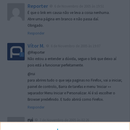
Reporter
6 de Novembro de 2005 às 19:51
É que o link em causa não ve leva a coisa nenhuma.
Abre uma página em branco e não passa daí.
Obrigado.
Responder
Vítor M.
6 de Novembro de 2005 às 19:07
@Reporter
Não estou a entender a dúvida, segue o link que deixo aí
pois está a funcionar perfeitamente.
@rui
para abrires tudo o que seja paginas no Firefox, vai a iniciar,
painel de controlo, Barra de tarefas e menu ‘Iniciar »»
separador Menu Iniciar e Personalizar. Aí é só escolher o
Browser predefinido. E tudo abrirá como Firefox.
Responder
rui
7 de Novembro de 2005 às 02:26
Boas outra vez. Desculpa tar te a chatear mas na