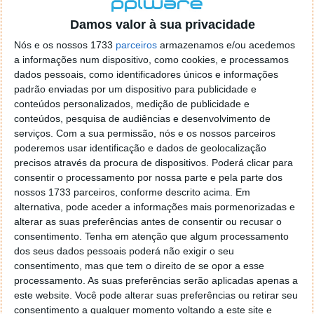
localizaçao referida n se encontra la nada k me permita por
o firefox como browser predefenido
Ja percorri o painel
Damos valor à sua privacidade
de control tudo e nada. Tou a comecar a desesperar, ate ja
Nós e os nossos 1733
parceiros
armazenamos e/ou acedemos
tentei apagar o explorer na tentativa de forçar o uso do
a informações num dispositivo, como cookies, e processamos
firefox mas em vao. Kaso te lembres de outra dica fico
dados pessoais, como identificadores únicos e informações
agradecido, caso contrario obrigado a mesma
padrão enviadas por um dispositivo para publicidade e
Responder
conteúdos personalizados, medição de publicidade e
conteúdos, pesquisa de audiências e desenvolvimento de
Vítor M.
serviços.
Com a sua permissão, nós e os nossos parceiros
7 de Novembro de 2005 às 01:39
poderemos usar identificação e dados de geolocalização
@Reporter
precisos através da procura de dispositivos. Poderá clicar para
Desculpa mas o link funciona. Seja como for segue por mail
consentir o processamento por nossa parte e pela parte dos
o MSn Messenger 8.
nossos 1733 parceiros, conforme descrito acima. Em
Responder
alternativa, pode aceder a informações mais pormenorizadas e
alterar as suas preferências antes de consentir ou recusar o
Vítor M.
7 de Novembro de 2005 às 11:21
consentimento.
Tenha em atenção que algum processamento
@Rui
dos seus dados pessoais poderá não exigir o seu
Tens de encontrar o que te falei. Faz da seguinte maneira,
consentimento, mas que tem o direito de se opor a esse
janela iniciar e no topo dessa janela com o botão direito do
processamento. As suas preferências serão aplicadas apenas a
rato faz propriedades. Depois no separador Menu ‘Iniciar’
este website. Você pode alterar suas preferências ou retirar seu
clica no botão ‘Personalizar’ aí encontrarás no separador
consentimento a qualquer momento voltando a este site e