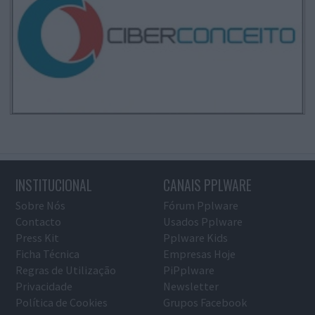
INSTITUCIONAL
CANAIS PPLWARE
Sobre Nós
Fórum Pplware
Contacto
Usados Pplware
Press Kit
Pplware Kids
Ficha Técnica
Empresas Hoje
Regras de Utilização
PiPplware
Privacidade
Newsletter
Política de Cookies
Grupos Facebook