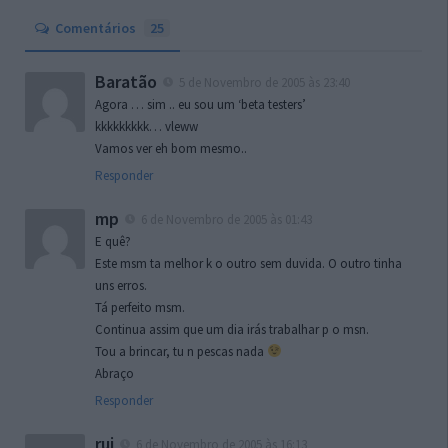
Comentários
25
Baratão
5 de Novembro de 2005 às 23:40
Agora … sim .. eu sou um ‘beta testers’
kkkkkkkkk… vleww
Vamos ver eh bom mesmo..
Responder
mp
6 de Novembro de 2005 às 01:43
E quê?
Este msm ta melhor k o outro sem duvida. O outro tinha
uns erros.
Tá perfeito msm.
Continua assim que um dia irás trabalhar p o msn.
Tou a brincar, tu n pescas nada
Abraço
Responder
rui
6 de Novembro de 2005 às 16:13