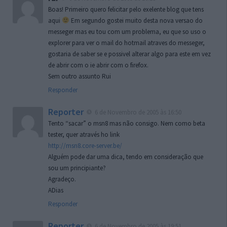
Boas! Primeiro quero felicitar pelo exelente blog que tens
aqui
Em segundo gostei muito desta nova versao do
messeger mas eu tou com um problema, eu que so uso o
explorer para ver o mail do hotmail atraves do messeger,
gostaria de saber se e possivel alterar algo para este em vez
de abrir com o ie abrir com o firefox.
Sem outro assunto Rui
Responder
Reporter
6 de Novembro de 2005 às 16:50
Tento “sacar” o msn8 mas não consigo. Nem como beta
tester, quer através ho link
http://msn8.core-server.be/
Alguém pode dar uma dica, tendo em consideração que
sou um principiante?
Agradeço.
ADias
Responder
Reporter
6 de Novembro de 2005 às 19:51