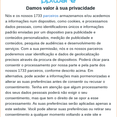
o firefox como browser predefenido
Ja percorri o painel
Damos valor à sua privacidade
de control tudo e nada. Tou a comecar a desesperar, ate ja
tentei apagar o explorer na tentativa de forçar o uso do
Nós e os nossos 1733
parceiros
armazenamos e/ou acedemos
firefox mas em vao. Kaso te lembres de outra dica fico
a informações num dispositivo, como cookies, e processamos
agradecido, caso contrario obrigado a mesma
dados pessoais, como identificadores únicos e informações
Responder
padrão enviadas por um dispositivo para publicidade e
conteúdos personalizados, medição de publicidade e
Vítor M.
conteúdos, pesquisa de audiências e desenvolvimento de
7 de Novembro de 2005 às 01:39
serviços.
Com a sua permissão, nós e os nossos parceiros
@Reporter
poderemos usar identificação e dados de geolocalização
Desculpa mas o link funciona. Seja como for segue por mail
precisos através da procura de dispositivos. Poderá clicar para
o MSn Messenger 8.
consentir o processamento por nossa parte e pela parte dos
Responder
nossos 1733 parceiros, conforme descrito acima. Em
alternativa, pode aceder a informações mais pormenorizadas e
Vítor M.
7 de Novembro de 2005 às 11:21
alterar as suas preferências antes de consentir ou recusar o
@Rui
consentimento.
Tenha em atenção que algum processamento
Tens de encontrar o que te falei. Faz da seguinte maneira,
dos seus dados pessoais poderá não exigir o seu
janela iniciar e no topo dessa janela com o botão direito do
consentimento, mas que tem o direito de se opor a esse
rato faz propriedades. Depois no separador Menu ‘Iniciar’
processamento. As suas preferências serão aplicadas apenas a
clica no botão ‘Personalizar’ aí encontrarás no separador
este website. Você pode alterar suas preferências ou retirar seu
geral a opção para escolheres o Browser com que queres
consentimento a qualquer momento voltando a este site e