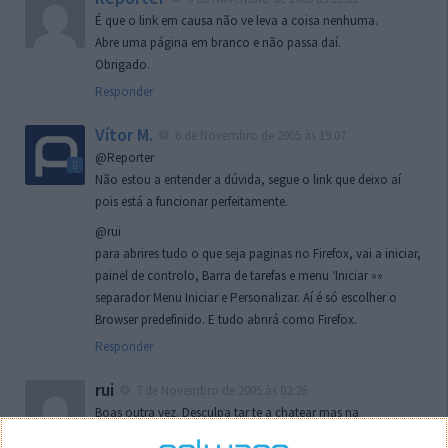
É que o link em causa não ve leva a coisa nenhuma.
Abre uma página em branco e não passa daí.
Obrigado.
Responder
Vítor M.
6 de Novembro de 2005 às 19:07
@Reporter
Não estou a entender a dúvida, segue o link que deixo aí
pois está a funcionar perfeitamente.
@rui
para abrires tudo o que seja paginas no Firefox, vai a iniciar,
painel de controlo, Barra de tarefas e menu ‘Iniciar »»
separador Menu Iniciar e Personalizar. Aí é só escolher o
Browser predefinido. E tudo abrirá como Firefox.
Responder
rui
7 de Novembro de 2005 às 02:26
Boas outra vez. Desculpa tar te a chatear mas na
localizaçao referida n se encontra la nada k me permita por