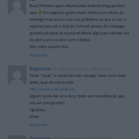
Boas! Primeiro quero felicitar pelo exelente blog que tens
aqui
Em segundo gostei muito desta nova versao do
messeger mas eu tou com um problema, eu que so uso o
explorer para ver o mail do hotmail atraves do messeger,
gostaria de saber se e possivel alterar algo para este em vez
de abrir com o ie abrir com o firefox.
Sem outro assunto Rui
Responder
Reporter
6 de Novembro de 2005 às 16:50
Tento “sacar” o msn8 mas não consigo. Nem como beta
tester, quer através ho link
http://msn8.core-server.be/
Alguém pode dar uma dica, tendo em consideração que
sou um principiante?
Agradeço.
ADias
Responder
Reporter
6 de Novembro de 2005 às 19:51