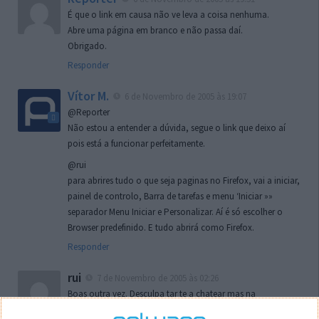
É que o link em causa não ve leva a coisa nenhuma.
Abre uma página em branco e não passa daí.
Obrigado.
Responder
Vítor M.
6 de Novembro de 2005 às 19:07
@Reporter
Não estou a entender a dúvida, segue o link que deixo aí
pois está a funcionar perfeitamente.
@rui
para abrires tudo o que seja paginas no Firefox, vai a iniciar,
painel de controlo, Barra de tarefas e menu ‘Iniciar »»
separador Menu Iniciar e Personalizar. Aí é só escolher o
Browser predefinido. E tudo abrirá como Firefox.
Responder
rui
7 de Novembro de 2005 às 02:26
Boas outra vez. Desculpa tar te a chatear mas na
localizaçao referida n se encontra la nada k me permita por