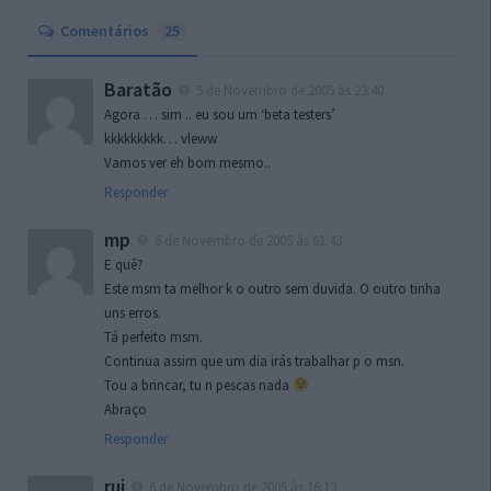
Comentários
25
Baratão
5 de Novembro de 2005 às 23:40
Agora … sim .. eu sou um ‘beta testers’
kkkkkkkkk… vleww
Vamos ver eh bom mesmo..
Responder
mp
6 de Novembro de 2005 às 01:43
E quê?
Este msm ta melhor k o outro sem duvida. O outro tinha
uns erros.
Tá perfeito msm.
Continua assim que um dia irás trabalhar p o msn.
Tou a brincar, tu n pescas nada
Abraço
Responder
rui
6 de Novembro de 2005 às 16:13