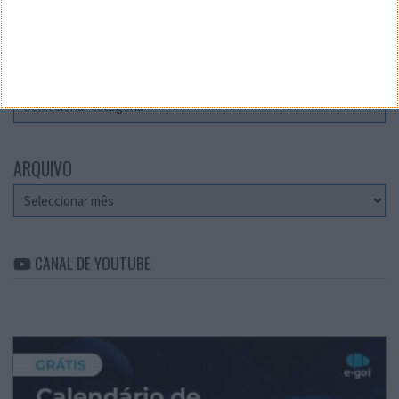
Teste a velocidade da sua Internet
CATEGORIAS
Categorias
ARQUIVO
Arquivo
CANAL DE YOUTUBE