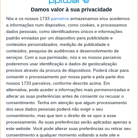
o firefox como browser predefenido
Ja percorri o painel
Damos valor à sua privacidade
de control tudo e nada. Tou a comecar a desesperar, ate ja
tentei apagar o explorer na tentativa de forçar o uso do
Nós e os nossos 1733
parceiros
armazenamos e/ou acedemos
firefox mas em vao. Kaso te lembres de outra dica fico
a informações num dispositivo, como cookies, e processamos
agradecido, caso contrario obrigado a mesma
dados pessoais, como identificadores únicos e informações
Responder
padrão enviadas por um dispositivo para publicidade e
conteúdos personalizados, medição de publicidade e
Vítor M.
conteúdos, pesquisa de audiências e desenvolvimento de
7 de Novembro de 2005 às 01:39
serviços.
Com a sua permissão, nós e os nossos parceiros
@Reporter
poderemos usar identificação e dados de geolocalização
Desculpa mas o link funciona. Seja como for segue por mail
precisos através da procura de dispositivos. Poderá clicar para
o MSn Messenger 8.
consentir o processamento por nossa parte e pela parte dos
Responder
nossos 1733 parceiros, conforme descrito acima. Em
alternativa, pode aceder a informações mais pormenorizadas e
Vítor M.
7 de Novembro de 2005 às 11:21
alterar as suas preferências antes de consentir ou recusar o
@Rui
consentimento.
Tenha em atenção que algum processamento
Tens de encontrar o que te falei. Faz da seguinte maneira,
dos seus dados pessoais poderá não exigir o seu
janela iniciar e no topo dessa janela com o botão direito do
consentimento, mas que tem o direito de se opor a esse
rato faz propriedades. Depois no separador Menu ‘Iniciar’
processamento. As suas preferências serão aplicadas apenas a
clica no botão ‘Personalizar’ aí encontrarás no separador
este website. Você pode alterar suas preferências ou retirar seu
geral a opção para escolheres o Browser com que queres
consentimento a qualquer momento voltando a este site e