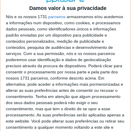
de control tudo e nada. Tou a comecar a desesperar, ate ja
Damos valor à sua privacidade
tentei apagar o explorer na tentativa de forçar o uso do
firefox mas em vao. Kaso te lembres de outra dica fico
Nós e os nossos 1731
parceiros
armazenamos e/ou acedemos
agradecido, caso contrario obrigado a mesma
a informações num dispositivo, como cookies, e processamos
dados pessoais, como identificadores únicos e informações
Responder
padrão enviadas por um dispositivo para publicidade e
Vítor M.
conteúdos personalizados, medição de publicidade e
7 de Novembro de 2005 às 01:39
conteúdos, pesquisa de audiências e desenvolvimento de
@Reporter
serviços.
Com a sua permissão, nós e os nossos parceiros
Desculpa mas o link funciona. Seja como for segue por mail
poderemos usar identificação e dados de geolocalização
o MSn Messenger 8.
precisos através da procura de dispositivos. Poderá clicar para
Responder
consentir o processamento por nossa parte e pela parte dos
nossos 1731 parceiros, conforme descrito acima. Em
Vítor M.
7 de Novembro de 2005 às 11:21
alternativa, pode aceder a informações mais pormenorizadas e
@Rui
alterar as suas preferências antes de consentir ou recusar o
Tens de encontrar o que te falei. Faz da seguinte maneira,
consentimento.
Tenha em atenção que algum processamento
janela iniciar e no topo dessa janela com o botão direito do
dos seus dados pessoais poderá não exigir o seu
rato faz propriedades. Depois no separador Menu ‘Iniciar’
consentimento, mas que tem o direito de se opor a esse
clica no botão ‘Personalizar’ aí encontrarás no separador
processamento. As suas preferências serão aplicadas apenas a
geral a opção para escolheres o Browser com que queres
este website. Você pode alterar suas preferências ou retirar seu
consentimento a qualquer momento voltando a este site e
navegar e o gestor de e-mail. Caso não consigas chegar lá,