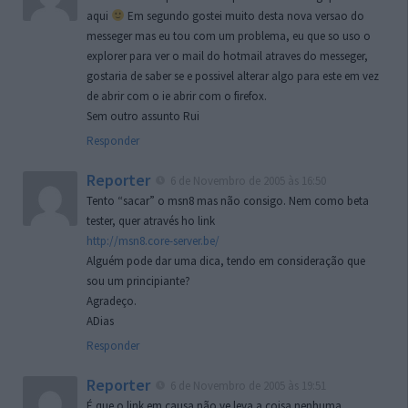
aqui
Em segundo gostei muito desta nova versao do
messeger mas eu tou com um problema, eu que so uso o
explorer para ver o mail do hotmail atraves do messeger,
gostaria de saber se e possivel alterar algo para este em vez
de abrir com o ie abrir com o firefox.
Sem outro assunto Rui
Responder
Reporter
6 de Novembro de 2005 às 16:50
Tento “sacar” o msn8 mas não consigo. Nem como beta
tester, quer através ho link
http://msn8.core-server.be/
Alguém pode dar uma dica, tendo em consideração que
sou um principiante?
Agradeço.
ADias
Responder
Reporter
6 de Novembro de 2005 às 19:51
É que o link em causa não ve leva a coisa nenhuma.