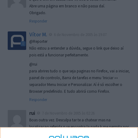
Abre uma página em branco e não passa daí.
Obrigado.
Responder
Vítor M.
6 de Novembro de 2005 às 19:07
@Reporter
Não estou a entender a dúvida, segue o link que deixo aí
pois está a funcionar perfeitamente.
@rui
para abrires tudo o que seja paginas no Firefox, vai a iniciar,
painel de controlo, Barra de tarefas e menu ‘Iniciar »»
separador Menu Iniciar e Personalizar. Aí é só escolher o
Browser predefinido. E tudo abrirá como Firefox.
Responder
rui
7 de Novembro de 2005 às 02:26
Boas outra vez. Desculpa tar te a chatear mas na
localizaçao referida n se encontra la nada k me permita por
o firefox como browser predefenido
Ja percorri o painel