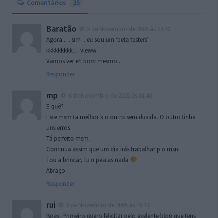
Comentários
25
Baratão
5 de Novembro de 2005 às 23:40
Agora … sim .. eu sou um ‘beta testers’
kkkkkkkkk… vleww
Vamos ver eh bom mesmo..
Responder
mp
6 de Novembro de 2005 às 01:43
E quê?
Este msm ta melhor k o outro sem duvida. O outro tinha
uns erros.
Tá perfeito msm.
Continua assim que um dia irás trabalhar p o msn.
Tou a brincar, tu n pescas nada
Abraço
Responder
rui
6 de Novembro de 2005 às 16:13
Boas! Primeiro quero felicitar pelo exelente blog que tens