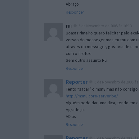
Abraço
Responder
rui
6 de Novembro de 2005 às 16:13
Boas! Primeiro quero felicitar pelo exe
versao do messeger mas eu tou com um 
atraves do messeger, gostaria de saber 
com o firefox.
Sem outro assunto Rui
Responder
Reporter
6 de Novembro de 2005 às 
Tento “sacar” o msn8 mas não consigo.
http://msn8.core-server.be/
Alguém pode dar uma dica, tendo em c
Agradeço.
ADias
Responder
Reporter
6 de Novembro de 2005 às 