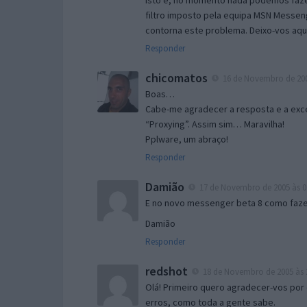
Isto é, no momento nada podemos fazer
filtro imposto pela equipa MSN Messen
contorna este problema. Deixo-vos aqu
Responder
chicomatos
16 de Novembro de 200
Boas…
Cabe-me agradecer a resposta e a exce
“Proxying”. Assim sim… Maravilha!
Pplware, um abraço!
Responder
Damião
17 de Novembro de 2005 às 0
E no novo messenger beta 8 como fazer
Damião
Responder
redshot
18 de Novembro de 2005 às 
Olá! Primeiro quero agradecer-vos por 
erros, como toda a gente sabe.