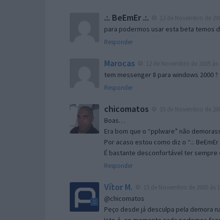
.:. BeEmEr .:.
12 de Novembro de 200
para podermos usar esta beta temos d “
Responder
Marocas
12 de Novembro de 2005 às 
tem messenger 8 para windows 2000 ?
Responder
chicomatos
15 de Novembro de 200
Boas…
Era bom que o “pplware” não demorass
Por acaso estou como diz o “.:. BeEmEr 
É bastante desconfortável ter sempre e
Responder
Vítor M.
15 de Novembro de 2005 às 1
@chicomatos
Peço desde já desculpa pela demora na 