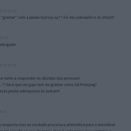
5 às 12:10
gramar” com a janela d proxy sp?? é k ela sobrepõe-s às otras!!!
17:09
 obrigado
5 às 09:24
e tanto a responder às dúvidas das pessoas!
.:.”! Será que um gajo tem de gramar como tal Proxying?
sta janela subreposta às outras!!!
0:14
resposta mas na verdade procurava alternativa para o inevitável.