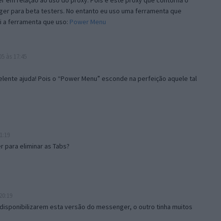
 em relação ao uso do proxy. Pois é este proxy que contorna o
ger para beta testers. No entanto eu uso uma ferramenta que
i a ferramenta que uso:
Power Menu
5 às 17:45
lente ajuda! Pois o “Power Menu” esconde na perfeição aquele tal
1:19
 para eliminar as Tabs?
20:19
disponibilizarem esta versão do messenger, o outro tinha muitos