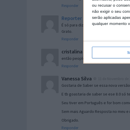
ou recusar o consen
Responder
não exigir o seu co
Reporter
serão aplicadas apen
7 de Novembro de 2005 às 
qualquer momento vol
É só para dizer que ainda não me chego
Grato.
Responder
cristalina
11 de Novembro de 2005 à
M
então people
Responder
Vanessa Silva
11 de Novembro de 2
Gostaria de Saber se essa nova versã
E tb goastaria de saber se ese 8.0 só 
Seu tiver em Português e for bom como
Sem mais Aguardo Resposta no meu e m
Obrigado.
Responder