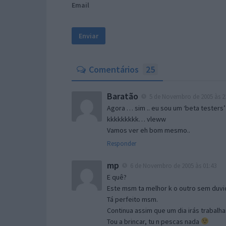
Email
Comentários
25
Baratão
5 de Novembro de 2005 às 2
Agora … sim .. eu sou um ‘beta testers’
kkkkkkkkk… vleww
Vamos ver eh bom mesmo..
Responder
mp
6 de Novembro de 2005 às 01:43
E quê?
Este msm ta melhor k o outro sem duvid
Tá perfeito msm.
Continua assim que um dia irás trabalha
Tou a brincar, tu n pescas nada