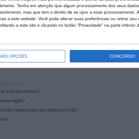
timento.
Tenha em atenção que algum processamento dos seus dados
nsentimento, mas que tem o direito de se opor a esse processamento. A
as a este website. Você pode alterar suas preferências ou retirar seu
19:51
tando a este site e clicando no botão "Privacidade" na parte inferior 
u mail algum.
s 17:00
AIS OPÇÕES
CONCORDO
005 às 17:14
o no 8.0 é boa mesmo?
tem em inglês?
 todos falam eu juro que mudo para o 8.0.
ail.