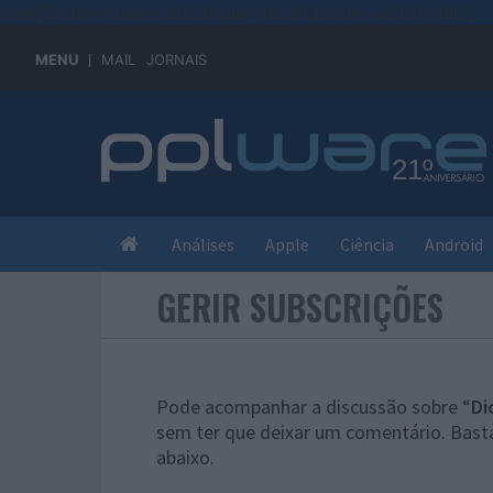
#sre{border-style: solid;display: unset;border-width: thin;}
MENU
MAIL
JORNAIS
Análises
Apple
Ciência
Android
GERIR SUBSCRIÇÕES
Pode acompanhar a discussão sobre “
Di
sem ter que deixar um comentário. Basta
abaixo.