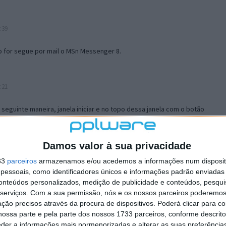
:39
o for segue por mail o MSn Messenger 8.
:21
a seguinte maneira, janela iniciar e no topo dessa janela com o botão
 no separador Menu ‘Iniciar’ clica no botão ‘Personalizar’ aí
ão para escolheres o Browser com que queres navegar e o gestor de
is ao teu Firefox e nas ferramentas ou tools escolhes ‘Opções’ ou
Damos valor à sua privacidade
erta e logo perto do fim encontras um local para colocares um visto
33
parceiros
armazenamos e/ou acedemos a informações num dispositi
e este é o browser predefinido.
essoais, como identificadores únicos e informações padrão enviadas 
conteúdos personalizados, medição de publicidade e conteúdos, pesqui
serviços.
Com a sua permissão, nós e os nossos parceiros poderemos 
12:57
ção precisos através da procura de dispositivos. Poderá clicar para co
ossa parte e pela parte dos nossos 1733 parceiros, conforme descrit
eder a informações mais pormenorizadas e alterar as suas preferência