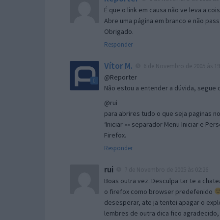
É que o link em causa não ve leva a co
Abre uma página em branco e não passa
Obrigado.
Responder
Vítor M.
6 de Novembro de 2005 às 19
@Reporter
Não estou a entender a dúvida, segue o 
@rui
para abrires tudo o que seja paginas no 
‘Iniciar »» separador Menu Iniciar e Per
Firefox.
Responder
rui
7 de Novembro de 2005 às 02:26
Boas outra vez. Desculpa tar te a chate
o firefox como browser predefenido
desesperar, ate ja tentei apagar o expl
lembres de outra dica fico agradecido