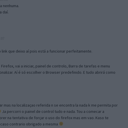
isa nenhuma.
 daí.
:07
link que deixo aí pois está a funcionar perfeitamente.
Firefox, vai a iniciar, painel de controlo, Barra de tarefas e menu
sonalizar. Aí é só escolher o Browser predefinido. E tudo abrirá como
ar mas na localizaçao referida n se encontra la nada k me permita por
Ja percorri o painel de control tudo e nada. Tou a comecar a
orer na tentativa de forçar o uso do firefox mas em vao. Kaso te
, caso contrario obrigado a mesma