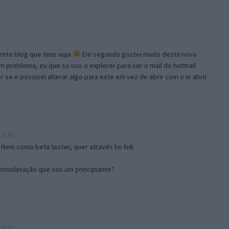
lente blog que tens aqui
Em segundo gostei muito desta nova
problema, eu que so uso o explorer para ver o mail do hotmail
se e possivel alterar algo para este em vez de abrir com o ie abrir
16:50
 Nem como beta tester, quer através ho link
onsideração que sou um principiante?
19:51