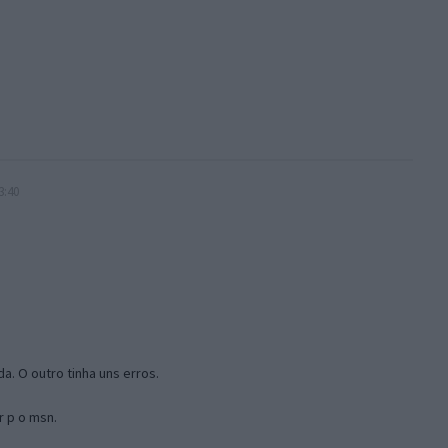
3:40
a. O outro tinha uns erros.
r p o msn.