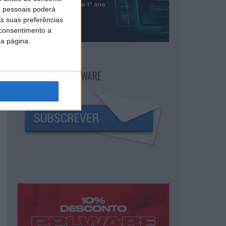
 pessoais poderá
s suas preferências
 consentimento a
da página.
NEWSLETTER PPLWARE