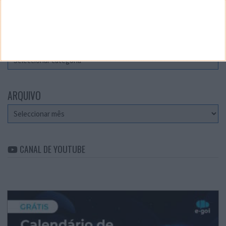
Teste a velocidade da sua Internet
CATEGORIAS
Categorias
ARQUIVO
Arquivo
CANAL DE YOUTUBE