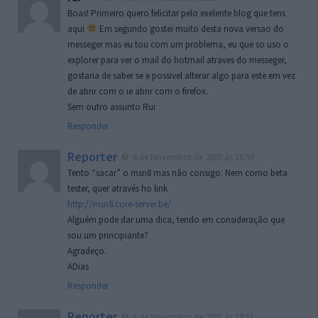
Boas! Primeiro quero felicitar pelo exelente blog que tens
aqui
Em segundo gostei muito desta nova versao do
messeger mas eu tou com um problema, eu que so uso o
explorer para ver o mail do hotmail atraves do messeger,
gostaria de saber se e possivel alterar algo para este em vez
de abrir com o ie abrir com o firefox.
Sem outro assunto Rui
Responder
Reporter
6 de Novembro de 2005 às 16:50
Tento “sacar” o msn8 mas não consigo. Nem como beta
tester, quer através ho link
http://msn8.core-server.be/
Alguém pode dar uma dica, tendo em consideração que
sou um principiante?
Agradeço.
ADias
Responder
Reporter
6 de Novembro de 2005 às 19:51