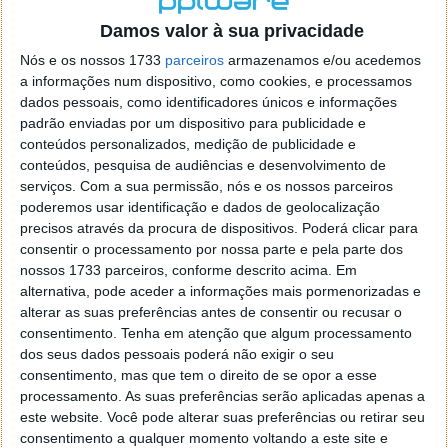
o firefox como browser predefenido
Ja percorri o painel
Damos valor à sua privacidade
de control tudo e nada. Tou a comecar a desesperar, ate ja
tentei apagar o explorer na tentativa de forçar o uso do
Nós e os nossos 1733
parceiros
armazenamos e/ou acedemos
firefox mas em vao. Kaso te lembres de outra dica fico
a informações num dispositivo, como cookies, e processamos
agradecido, caso contrario obrigado a mesma
dados pessoais, como identificadores únicos e informações
Responder
padrão enviadas por um dispositivo para publicidade e
conteúdos personalizados, medição de publicidade e
Vítor M.
conteúdos, pesquisa de audiências e desenvolvimento de
7 de Novembro de 2005 às 01:39
serviços.
Com a sua permissão, nós e os nossos parceiros
@Reporter
poderemos usar identificação e dados de geolocalização
Desculpa mas o link funciona. Seja como for segue por mail
precisos através da procura de dispositivos. Poderá clicar para
o MSn Messenger 8.
consentir o processamento por nossa parte e pela parte dos
Responder
nossos 1733 parceiros, conforme descrito acima. Em
alternativa, pode aceder a informações mais pormenorizadas e
Vítor M.
7 de Novembro de 2005 às 11:21
alterar as suas preferências antes de consentir ou recusar o
@Rui
consentimento.
Tenha em atenção que algum processamento
Tens de encontrar o que te falei. Faz da seguinte maneira,
dos seus dados pessoais poderá não exigir o seu
janela iniciar e no topo dessa janela com o botão direito do
consentimento, mas que tem o direito de se opor a esse
rato faz propriedades. Depois no separador Menu ‘Iniciar’
processamento. As suas preferências serão aplicadas apenas a
clica no botão ‘Personalizar’ aí encontrarás no separador
este website. Você pode alterar suas preferências ou retirar seu
geral a opção para escolheres o Browser com que queres
consentimento a qualquer momento voltando a este site e