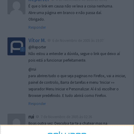
É que o link em causa não ve leva a coisa nenhuma.
Abre uma página em branco e não passa daí.
Obrigado.
Responder
Vítor M.
6 de Novembro de 2005 às 19:07
@Reporter
Não estou a entender a dúvida, segue o link que deixo aí
pois está a funcionar perfeitamente.
@rui
para abrires tudo o que seja paginas no Firefox, vai a iniciar,
painel de controlo, Barra de tarefas e menu ‘Iniciar »»
separador Menu Iniciar e Personalizar. Aí é só escolher o
Browser predefinido. E tudo abrirá como Firefox.
Responder
rui
7 de Novembro de 2005 às 02:26
Boas outra vez. Desculpa tar te a chatear mas na
localizaçao referida n se encontra la nada k me permita por