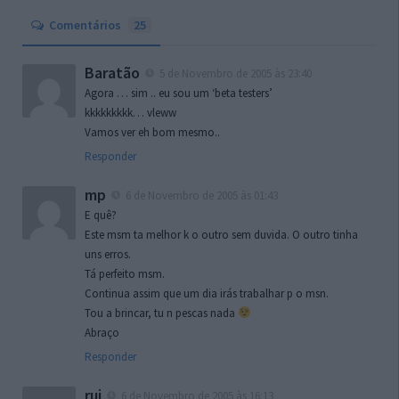
Comentários
25
Baratão
5 de Novembro de 2005 às 23:40
Agora … sim .. eu sou um ‘beta testers’
kkkkkkkkk… vleww
Vamos ver eh bom mesmo..
Responder
mp
6 de Novembro de 2005 às 01:43
E quê?
Este msm ta melhor k o outro sem duvida. O outro tinha
uns erros.
Tá perfeito msm.
Continua assim que um dia irás trabalhar p o msn.
Tou a brincar, tu n pescas nada
Abraço
Responder
rui
6 de Novembro de 2005 às 16:13